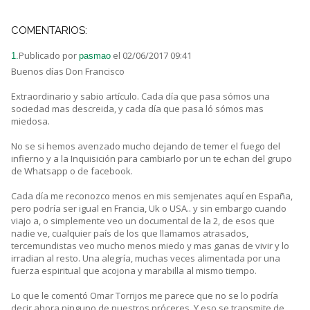
COMENTARIOS:
Publicado por
el 02/06/2017 09:41
1.
pasmao
Buenos días Don Francisco
Extraordinario y sabio artículo. Cada día que pasa sómos una
sociedad mas descreida, y cada día que pasa ló sómos mas
miedosa.
No se si hemos avenzado mucho dejando de temer el fuego del
infierno y a la Inquisición para cambiarlo por un te echan del grupo
de Whatsapp o de facebook.
Cada día me reconozco menos en mis semjenates aquí en España,
pero podría ser igual en Francia, Uk o USA.. y sin embargo cuando
viajo a, o simplemente veo un documental de la 2, de esos que
nadie ve, cualquier país de los que llamamos atrasados,
tercemundistas veo mucho menos miedo y mas ganas de vivir y lo
irradian al resto. Una alegría, muchas veces alimentada por una
fuerza espiritual que acojona y marabilla al mismo tiempo.
Lo que le comentó Omar Torrijos me parece que no se lo podría
decir ahora ninguno de nuestros próceres. Y eso se transmite de