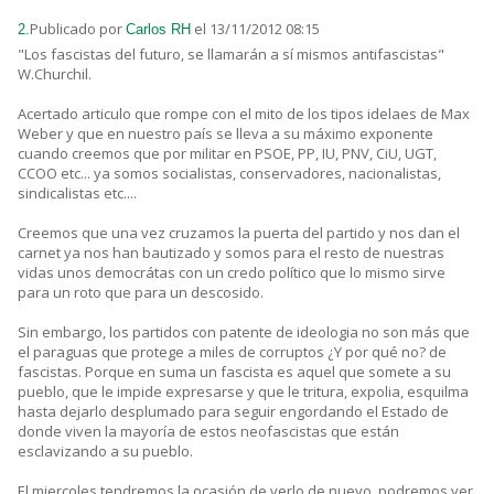
Publicado por
el 13/11/2012 08:15
2.
Carlos RH
"Los fascistas del futuro, se llamarán a sí mismos antifascistas"
W.Churchil.
Acertado articulo que rompe con el mito de los tipos idelaes de Max
Weber y que en nuestro país se lleva a su máximo exponente
cuando creemos que por militar en PSOE, PP, IU, PNV, CiU, UGT,
CCOO etc... ya somos socialistas, conservadores, nacionalistas,
sindicalistas etc....
Creemos que una vez cruzamos la puerta del partido y nos dan el
carnet ya nos han bautizado y somos para el resto de nuestras
vidas unos democrátas con un credo político que lo mismo sirve
para un roto que para un descosido.
Sin embargo, los partidos con patente de ideologia no son más que
el paraguas que protege a miles de corruptos ¿Y por qué no? de
fascistas. Porque en suma un fascista es aquel que somete a su
pueblo, que le impide expresarse y que le tritura, expolia, esquilma
hasta dejarlo desplumado para seguir engordando el Estado de
donde viven la mayoría de estos neofascistas que están
esclavizando a su pueblo.
El miercoles tendremos la ocasión de verlo de nuevo, podremos ver