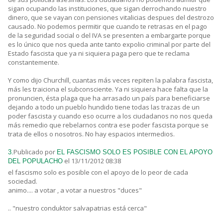
sigan ocupando las instituciones, que sigan derrochando nuestro
dinero, que se vayan con pensiones vitalicias despues del destrozo
causado. No podemos permitir que cuando te retrasas en el pago
de la seguridad social o del IVA se presenten a embargarte porque
es lo único que nos queda ante tanto expolio criminal por parte del
Estado fascista que ya ni siquiera paga pero que te reclama
constantemente.
Y como dijo Churchill, cuantas más veces repiten la palabra fascista,
más les traiciona el subconsciente. Ya ni siquiera hace falta que la
pronuncien, ésta plaga que ha arrasado un país para beneficiarse
dejando a todo un pueblo hundido tiene todas las trazas de un
poder fascista y cuando eso ocurre a los ciudadanos no nos queda
más remedio que rebelarnos contra ese poder fascista porque se
trata de ellos o nosotros. No hay espacios intermedios.
Publicado por
3.
EL FASCISMO SOLO ES POSIBLE CON EL APOYO
el 13/11/2012 08:38
DEL POPULACHO
el fascismo solo es posible con el apoyo de lo peor de cada
sociedad.
animo.... a votar , a votar a nuestros "duces"
.. "nuestro conduktor salvapatrias está cerca"