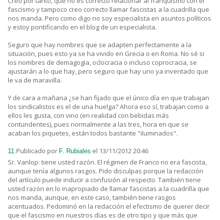
Creo por tanto, que no es correcto relacionar al franquismo con el
fascismo y tampoco creo correcto llamar fascistas a la cuadrilla que
nos manda. Pero como digo no soy especialista en asuntos políticos
y estoy pontificando en el blog de un especialista.
Seguro que hay nombres que se adapten perfectamente a la
situación, pues esto ya se ha vivido en Grecia o en Roma. No sé si
los nombres de demagogia, oclocracia o incluso coprocracia, se
ajustarán a lo que hay, pero seguro que hay uno ya inventado que
le va de maravilla.
Y de cara a mañana ¿se han fijado que el único día en que trabajan
los sindicalistos es el de una huelga? Ahora eso sí, trabajan como a
ellos les gusta, con vino (en realidad con bebidas más
contundentes), pues normalmente a las tres, hora en que se
acaban los piquetes, están todos bastante "iluminados".
Publicado por
el 13/11/2012 20:46
11.
F. Rubiales
Sr. Vanlop: tiene usted razón. El régimen de Franco no era fascista,
aunque tenía algunos rasgos. Pido disculpas porque la redacción
del artículo puede inducir a confusión al respecto. También tiene
usted razón en lo inapropiado de llamar fascistas a la cuadrilla que
nos manda, aunque, en este caso, también tiene rasgos
acentuados. Pedominó en la redacción el efectismo de querer decir
que el fascismo en nuestros días es de otro tipo y que más que