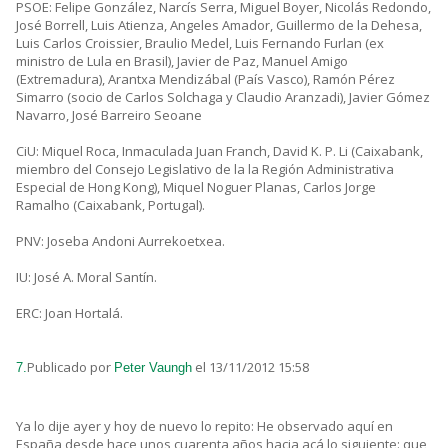
PSOE: Felipe González, Narcís Serra, Miguel Boyer, Nicolás Redondo,
José Borrell, Luis Atienza, Angeles Amador, Guillermo de la Dehesa,
Luis Carlos Croissier, Braulio Medel, Luis Fernando Furlan (ex
ministro de Lula en Brasil), Javier de Paz, Manuel Amigo
(Extremadura), Arantxa Mendizábal (País Vasco), Ramón Pérez
Simarro (socio de Carlos Solchaga y Claudio Aranzadi), Javier Gómez
Navarro, José Barreiro Seoane
CiU: Miquel Roca, Inmaculada Juan Franch, David K. P. Li (Caixabank,
miembro del Consejo Legislativo de la la Región Administrativa
Especial de Hong Kong), Miquel Noguer Planas, Carlos Jorge
Ramalho (Caixabank, Portugal).
PNV: Joseba Andoni Aurrekoetxea.
IU: José A. Moral Santín.
ERC: Joan Hortalá.
Publicado por
el 13/11/2012 15:58
7.
Peter Vaungh
Ya lo dije ayer y hoy de nuevo lo repito: He observado aquí en
España desde hace unos cuarenta años hacia acá lo siguiente: que