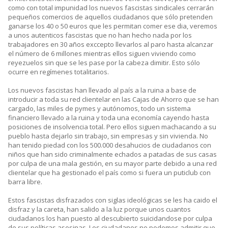
como con total impunidad los nuevos fascistas sindicales cerrarán
pequeños comercios de aquellos ciudadanos que sólo pretenden
ganarse los 40 o 50 euros que les permitan comer ese dia, veremos
a unos autenticos fascistas que no han hecho nada por los
trabajadores en 30 años exccepto llevarlos al paro hasta alcanzar
el número de 6 millones mientras ellos siguen viviendo como
reyezuelos sin que se les pase por la cabeza dimitir. Esto sólo
ocurre en regímenes totalitarios.
Los nuevos fascistas han llevado al país a la ruina a base de
introducir a toda su red clientelar en las Cajas de Ahorro que se han
cargado, las miles de pymes y autónomos, todo un sistema
financiero llevado a la ruina y toda una economía cayendo hasta
posiciones de insolvencia total. Pero ellos siguen machacando a su
pueblo hasta dejarlo sin trabajo, sin empresas y sin vivienda. No
han tenido piedad con los 500.000 desahucios de ciudadanos con
niños que han sido criminalmente echados a patadas de sus casas
por culpa de una mala gestión, en su mayor parte debido a una red
clientelar que ha gestionado el país como si fuera un puticlub con
barra libre.
Estos fascistas disfrazados con siglas ideológicas se les ha caido el
disfraz y la careta, han salido a la luz porque unos cuantos
ciudadanos los han puesto al descubierto suicidandose por culpa
de sus políticas asesinas. Los ciudadanos no podemos admitir que