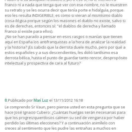
Franco ni a nada que tenga que ver con ese nombre, no le muestren
su retrato y se les ocurra decir que tenía porte e hidalguía, porque
eso les resulta INDIGERIBLE, es como si vieran al mismísimo diablo
(cosa ilógica porque según los masones el diablo no existe, salvo si
es de derechas, entonces sí: "el diablos de derecha y llamado
Franco sí existe para ellos).
¿No se han parado a pensar en esos rasgos o manías que tienen
aquí en España los antifranquistas a la hora de analizar la realidad
y la historia? ¡Es sabido que la derrota duele mucho, pero por qué a
estos españoles y a sus descendientes, les dolió tantísimo esa
derrota bélica, hasta el punto de guardar tanto rencor, despropósito
intelectual y prospectiva de cara al futuro?
Publicado por
el 13/11/2012 16:18
8.
Mari Luz
Le comprendo Sr Vaun, pero piense usted en esta pregunta que se
hace José Ignacio Cubero: ¿Cuántas huelgas serán necesarias para
que los progreizquierdosos calmen su sed de venganza por haber
perdido las últimas elecciones? Y a continuación asimílelo con
creces al sentimiento que les pudre las entrañas a muchos en