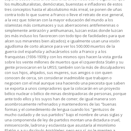
los multiculturalistas, demócratas, buenistas e infladores de estos
tres conceptos hasta el absolutismo más irreal, se ponen de uñas
contra todo lo que suene a Franco o lleve el retrato de ese general,
a la vez que: toleran con la mayor educación del mundo a los
islamistas más contumaces y sus aberraciones antifemeninas o
simplemente antirazón y antihumanas, luzcan estas donde luzcan
(es más incluso los favorecen con todo tipo de facilidades para que
alcen sus minaretes bien alzados); e igualmente usan una visión
agudísima de corto alcance para ver los 500.000 muertos de la
guerra civil española y achacárselos solo a Franco y a los
franquistas (1936-1939) y con los mismos ojos hacen la vista gorda
sobre los veinte millones de muertos que el izquierdista Stalin y su
gente provocaron en la URSS; también son la más de disculpadores
con sus hijos, ahijados, sus mujeres, sus amigos o con quien
conocen de cerca, sin considerar inadmisible que trabajen o
negocien con el mal aunque sea haciendo una piecesita que saben
se exporta a unos compradores que la colocarán en un proyecto
bélico nuclear o bélico de minas destripadoras de personas, porque
ante todo ellos y los suyos han de comer; de igual manera son
asombrosamente refrenados y mantenedores de las "buenas
formas y el comedimiento de lengua cuando los "gentuzos de
mucho cuidado y de sus partidos" bajo el nombre de unas siglas y
una componenda de ley de partidos montan una dictadura cruel,
inmisericorde, ladrona y esclavista que asustaría al mismísimo
Platón o a su discípulo Aristóteles; pero eso sí, no le mienten a