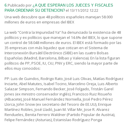
Publicado por
6.
¿A QUE ESPERAN LOS JUECES Y FISCALES
el 13/11/2012 12:22
PARA ORDENAR SU DETENCION?
Una web descubre que 48 políticos españoles manejan 58.000
millones de euros en empresas del IBEX
La web “Contra la Impunidad Ya” ha denunciado la existencia de 48
políticos y ex políticos que manejan el 14.6% del IBEX, lo que supone
un control de 58.048 millones de euros. El IBEX está formado por las
35 empresas con más liquidez que cotizan en el Sistema de
Interconexión Bursátil Electrónico (SIBE) en las cuatro Bolsas
Españolas (Madrid, Barcelona, Bilbao y Valencia). En la lista figuran
políticos de PP, PSOE, IU, CiU, PNV y ERC, siendo la mayor parte de
ellos muy conocidos:
PP: Luis de Guindos, Rodrigo Rato, José Luis Olivas, Matías Rodríguez
Inciarte, Abel Matutes, Isabel Tocino, Marcelino Oreja, Luis Alberto
Salazar Simpson, Fernando Becker, José Folgado, Tristán Garel
Jones (ex ministro conservador inglés), Francisco Ruiz Risueño
(Albacete), José Manuel Fernández Norniella, José Pedro Pérez
Llorca, John Snow (ex secretario del Tesoro de EE.UU), Enrique
Martínez Robles, José Lladó, Juan M. Villar Mir, Jose R. Alvarez
Rendueles, Benita Ferrero Waldner (Partido Popular de Austria),
Felipe Fernández (Asturias), Estanislao Rodríguez Ponga