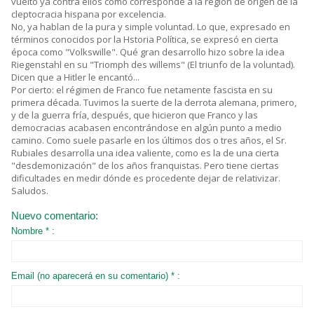
vuelto ya contra ellos como corresponde a la región de origen de la
cleptocracia hispana por excelencia.
No, ya hablan de la pura y simple voluntad. Lo que, expresado en
términos conocidos por la Hstoria Política, se expresó en cierta
época como "Volkswille". Qué gran desarrollo hizo sobre la idea
Riegenstahl en su "Triomph des willems" (El triunfo de la voluntad).
Dicen que a Hitler le encantó...
Por cierto: el régimen de Franco fue netamente fascista en su
primera década. Tuvimos la suerte de la derrota alemana, primero,
y de la guerra fría, después, que hicieron que Franco y las
democracias acabasen encontrándose en algún punto a medio
camino. Como suele pasarle en los últimos dos o tres años, el Sr.
Rubiales desarrolla una idea valiente, como es la de una cierta
"desdemonización" de los años franquistas. Pero tiene ciertas
dificultades en medir dónde es procedente dejar de relativizar.
Saludos.
Nuevo comentario:
Nombre * :
Email (no aparecerá en su comentario) * :