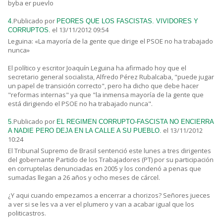
byba er puevlo
Publicado por
4.
PEORES QUE LOS FASCISTAS. VIVIDORES Y
el 13/11/2012 09:54
CORRUPTOS.
Leguina: «La mayoría de la gente que dirige el PSOE no ha trabajado
nunca»
El político y escritor Joaquín Leguina ha afirmado hoy que el
secretario general socialista, Alfredo Pérez Rubalcaba, "puede jugar
un papel de transición correcto", pero ha dicho que debe hacer
"reformas internas" ya que "la inmensa mayoría de la gente que
está dirigiendo el PSOE no ha trabajado nunca".
Publicado por
5.
EL REGIMEN CORRUPTO-FASCISTA NO ENCIERRA
el 13/11/2012
A NADIE PERO DEJA EN LA CALLE A SU PUEBLO.
10:24
El Tribunal Supremo de Brasil sentenció este lunes a tres dirigentes
del gobernante Partido de los Trabajadores (PT) por su participación
en corruptelas denunciadas en 2005 y los condenó a penas que
sumadas llegan a 26 años y ocho meses de cárcel.
¿Y aqui cuando empezamos a encerrar a chorizos? Señores jueces
a ver si se les va a ver el plumero y van a acabar igual que los
politicastros.