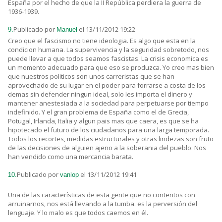
España por el hecho de que la II República perdiera la guerra de
1936-1939.
Publicado por
el 13/11/2012 19:22
9.
Manuel
Creo que el fascismo no tiene ideologia. Es algo que esta en la
condicion humana. La supervivencia y la seguridad sobretodo, nos
puede llevar a que todos seamos fascistas. La crisis economica es
un momento adecuado para que eso se produzca. Yo creo mas bien
que nuestros politicos son unos carreristas que se han
aprovechado de su lugar en el poder para forrarse a costa de los
demas sin defender ningun ideal, solo les importa el dinero y
mantener anestesiada a la sociedad para perpetuarse por tiempo
indefinido. Y el gran problema de España como el de Grecia,
Potugal, Irlanda, Italia y algun pais mas que caera, es que se ha
hipotecado el futuro de los ciudadanos para una larga temporada.
Todos los recortes, medidas estructurales y otras lindezas son fruto
de las decisiones de alguien ajeno a la soberania del pueblo. Nos
han vendido como una mercancia barata.
Publicado por
el 13/11/2012 19:41
10.
vanlop
Una de las características de esta gente que no contentos con
arruinarnos, nos está llevando a la tumba. es la perversión del
lenguaje. Y lo malo es que todos caemos en él.