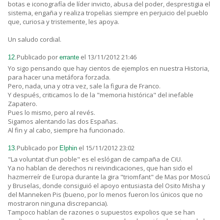
botas e iconografía de líder invicto, abusa del poder, desprestigia el
sistema, engaña y realiza tropelias siempre en perjuicio del pueblo
que, curiosa y tristemente, les apoya.
Un saludo cordial.
Publicado por
el 13/11/2012 21:46
12.
errante
Yo sigo pensando que hay cientos de ejemplos en nuestra Historia,
para hacer una metáfora forzada.
Pero, nada, una y otra vez, sale la figura de Franco.
Y después, criticamos lo de la "memoria histórica" del inefable
Zapatero.
Pues lo mismo, pero al revés.
Sigamos alentando las dos Españas.
Al fin y al cabo, siempre ha funcionado.
Publicado por
el 15/11/2012 23:02
13.
Elphin
"La voluntat d'un poble" es el eslógan de campaña de CiU.
Ya no hablan de derechos ni reivindicaciones, que han sido el
hazmerreír de Europa durante la gira "triomfant" de Mas por Moscú
y Bruselas, donde consiguió el apoyo entusiasta del Osito Misha y
del Manneken Pis (bueno, por lo menos fueron los únicos que no
mostraron ninguna discrepancia).
Tampoco hablan de razones o supuestos expolios que se han