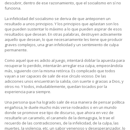
descubrir, dentro de ese razonamiento, que el socialismo en sí no
funciona.
La infelicidad del socialismo se deriva de que anteponen un
resultado a unos principios. Y los principios que aplastan son los
que pueden sustentar lo máximo a lo que pueden aspirar de esos
resultados que desean. En otras palabras, destruyen activamente
aquello que desean, lo que necesariamente les tiene que producir
graves complejos, una gran infelicidad y un sentimiento de culpa
permanente.
Como aquel que es adicto al juego, intentará doblar la apuesta para
recuperar lo perdido, intentarán arreglar esa culpa, empeorándola
más, siguiendo con la misma retórica. Es complicado que todos
vayan a ser capaces de salir de ese círculo vicioso. De las
adicciones unos encuentran la salida, con suerte o gracias a Dios, y
otros no. Y todos, indudablemente, quedan tocados por la
experiencia para siempre.
Una persona que ha logrado salir de esa manera de pensar política
engañosa, le duele mucho más verse rodeados o en un mundo
donde se promove ese tipo de discurso, que ahora en vez de
resultarle un caramelo, el caramelo de la demagogia, le trae el
recuerdo de las contradicciones, de la infelicidad, de la culpa, las
muertes, la violencia, etc. un sabor venenoso y desesperanzador, lo