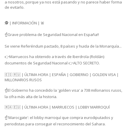
a nosotros, porque ya nos está pasando y no parece haber forma
de evitarlo.
🕵 | INFORMACIÓN | 🚨
☝️Grave problema de Seguridad Nacional en España‼️
Se viene Referéndum pactado, 8 países y huida de la Monarquía...
👉Marruecos ha obtenido a través de Iberdrola (Roldán)
documentos de Seguridad Nacional 👉ALTO SECRETO.
🇪🇸 🇷🇺 | ÚLTIMA HORA | ESPAÑA | GOBIERNO | GOLDEN VISA |
MILLONARIOS RUSOS
☝️El Gobierno ha concedido la 'golden visa' a 738 millonarios rusos,
la cifra más alta de la historia.
🇲🇦 🇪🇺 | ÚLTIMA HORA | MARRUECOS | LOBBY MARROQUÍ
☝️'Marocgate': el lobby marroquí que compra eurodiputados y
periodistas para conseguir el reconocimiento del Sahara.