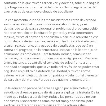
contrario de lo que muchos creen ver, y además, sabe que haga lo
que haga va a ser practicamente incapaz de corregir a nadie de
caer presas de esa nueva oleada de socialismo.
En ese momento, cuando las masas histéricas están devorando
esos caramelos del nuevo discurso social-populista, ya es
demasiado tarde para solucionar el problema, el problema debió
haberse resuelto en la educación general, y en la conciención
masiva, frente al horror del socialismo. Nadie que advierta en ese
punto de la histeria colectiva, será escuchado, será tratado como
alguien reaccionario, una especie de aguafiestas que está en
contra del progreso, de la democracia, incluso de la libertad, o de
solucionar los problemas. Será tratado, incluso, como un ser
perverso, como un monstruo, como un enemigo público. Y este en
última instancia, desarrolla el complejo de culpa frente a una
sociedad enloquecida, que lo ve todo del revés, de no poder estar
orgulloso en público de defender la libertad, y muchos otros
valores, o acomplejado, de ser un patriota y velar por el bienestar
de su país y del mundo. Porque sabe que no lo entenderán.
En la educación parece haberse sesgado por algún motivo, el
estudio de diversos puntos de vista para explicar la historia. De tal
modo que incluso a día de hoy, incluso las personas que no son
socialistas, usan términos como capitalismo y socialismo, para
explicar las diferencias entre países donde actúan estos