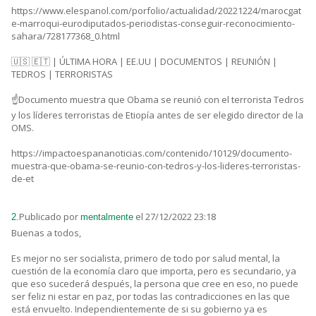
https://www.elespanol.com/porfolio/actualidad/20221224/marocgat
e-marroqui-eurodiputados-periodistas-conseguir-reconocimiento-
sahara/728177368_0.html
🇺🇸 🇪🇹 | ÚLTIMA HORA | EE.UU | DOCUMENTOS | REUNIÓN |
TEDROS | TERRORISTAS
☝️Documento muestra que Obama se reunió con el terrorista Tedros
y los líderes terroristas de Etiopía antes de ser elegido director de la
OMS.
https://impactoespananoticias.com/contenido/10129/documento-
muestra-que-obama-se-reunio-con-tedros-y-los-lideres-terroristas-
de-et
Publicado por
el 27/12/2022 23:18
2.
mentalmente
Buenas a todos,
Es mejor no ser socialista, primero de todo por salud mental, la
cuestión de la economía claro que importa, pero es secundario, ya
que eso sucederá después, la persona que cree en eso, no puede
ser feliz ni estar en paz, por todas las contradicciones en las que
está envuelto. Independientemente de si su gobierno ya es