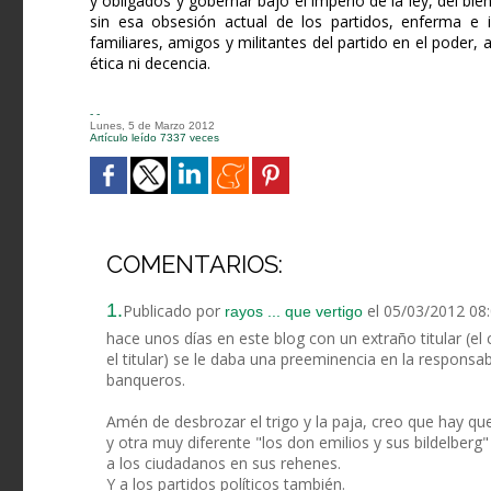
y obligados y gobernar bajo el imperio de la ley, del bi
sin esa obsesión actual de los partidos, enferma e i
familiares, amigos y militantes del partido en el poder
ética ni decencia.
- -
Lunes, 5 de Marzo 2012
Artículo leído 7337 veces
COMENTARIOS:
1.
Publicado por
el 05/03/2012 08
rayos ... que vertigo
hace unos días en este blog con un extraño titular (e
el titular) se le daba una preeminencia en la responsabi
banqueros.
Amén de desbrozar el trigo y la paja, creo que hay q
y otra muy diferente "los don emilios y sus bildelber
a los ciudadanos en sus rehenes.
Y a los partidos políticos también.