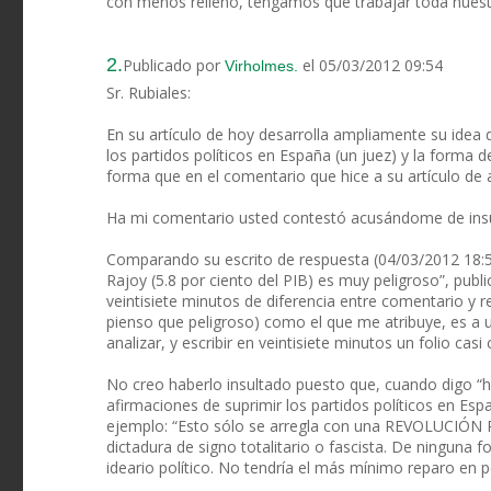
con menos relleno, tengamos que trabajar toda nuestr
2.
Publicado por
el 05/03/2012 09:54
Virholmes.
Sr. Rubiales:
En su artículo de hoy desarrolla ampliamente su idea
los partidos políticos en España (un juez) y la forma 
forma que en el comentario que hice a su artículo de 
Ha mi comentario usted contestó acusándome de insu
Comparando su escrito de respuesta (04/03/2012 18:53)
Rajoy (5.8 por ciento del PIB) es muy peligroso”, pub
veintisiete minutos de diferencia entre comentario y 
pienso que peligroso) como el que me atribuye, es a us
analizar, y escribir en veintisiete minutos un folio casi
No creo haberlo insultado puesto que, cuando digo “hu
afirmaciones de suprimir los partidos políticos en Esp
ejemplo: “Esto sólo se arregla con una REVOLUCIÓN P
dictadura de signo totalitario o fascista. De ninguna
ideario político. No tendría el más mínimo reparo en p