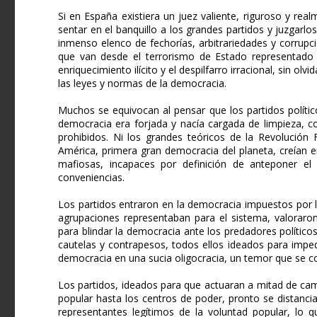
Si en España existiera un juez valiente, riguroso y rea
sentar en el banquillo a los grandes partidos y juzgarl
inmenso elenco de fechorías, arbitrariedades y corrupc
que van desde el terrorismo de Estado representado p
enriquecimiento ilícito y el despilfarro irracional, sin ol
las leyes y normas de la democracia.
Muchos se equivocan al pensar que los partidos políti
democracia era forjada y nacía cargada de limpieza, con
prohibidos. Ni los grandes teóricos de la Revolución
América, primera gran democracia del planeta, creían e
mafiosas, incapaces por definición de anteponer el
conveniencias.
Los partidos entraron en la democracia impuestos por l
agrupaciones representaban para el sistema, valoraron
para blindar la democracia ante los predadores político
cautelas y contrapesos, todos ellos ideados para imped
democracia en una sucia oligocracia, un temor que se 
Los partidos, ideados para que actuaran a mitad de camin
popular hasta los centros de poder, pronto se distanc
representantes legítimos de la voluntad popular, lo q