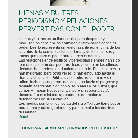
HIENAS Y BUITRES.
PERIODISMO Y RELACIONES
PERVERTIDAS CON EL PODER
Hienas y buitres es un libro escrito para despertar y
movilizar las conciencias dormidas e intoxicadas desde el
poder. Leerlo representa un vuelo rasante por encima de los
secretos de la comunicación moderna y de los recursos y
trucos que utiliza el poder para ejercer el dominio.
Las relaciones entre políticos y periodistas siempre han sido
tormentosas. Son dos poderes decisivos que en las últimas
décadas han pretendido dominar el mundo. En ocasiones lo
han mejorado, pero otras veces lo han empujado hacia el
drama y el fracaso. Políticos y periodistas se aman y se
odian, luchan y cooperan, nos empujan hacia el progreso y
también nos frenan. Son como las hienas y los buitres, que
comen y limpian huesos juntos, pero sin soportarse. Al
desentrañar el misterio, aprenderemos también a
defendernos de sus fechorías.
Los medios son la única fuerza del siglo XXI que tiene poder
para poner y quitar gobiernos y para cambiar los destinos
del mundo.
[
Más
]
COMPRAR EJEMPLARES FIRMADOS POR EL AUTOR