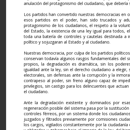
anulación del protagonismo del ciudadano, que debería 
Los partidos han convertido nuestras democracias en o
esos partidos en el poder, han sido trucados y ad
protagonismo de los ciudadanos, el respeto a la volunt
del Estado, la existencia de una ley igual para todos, 
toda una batería de controles y cautelas destinada a i
político y sojuzgaran al Estado y al ciudadano.
Nuestras democracia, por culpa de los partidos polític
conservan todavía algunos rasgos fundamentales del si
propios, la degradación es dramática, sin los poderes
igualdad ante la ley, sin el derecho ciudadano a elegir,
electorales, sin defensas ante la corrupción y la inmora
contrapeso al poder, sin freno alguno capaz de impedi
privilegios, sin castigo para los delincuentes que actua
el ciudadano.
Ante la degradación existente y dominados por esas 
regeneración posible del sistema pasa por la sustitució
controles férreos, por un sistema donde los ciudadanos
juzgados y filtrados previamente por comisiones ciud
los cargos, vigilados constantemente por la ciudadaní