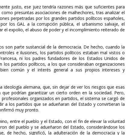
lmente justo, ese juez tendría razones más que suficientes para
os como presuntas asociaciones de malhechores, tras analizar el
iones perpetradas por los grandes partidos políticos españoles,
or los GAL a la corrupción pública, el urbanismo salvaje, el
vidar el expolio, el abuso de poder y el incomplimiento reiterado de
cos son parte sustancial de la democracia. De hecho, cuando la
troles e ilusiones, los partidos políticos estaban mal vistos o
 Francesa, ni los padres fundadores de los Estados Unidos de
n los partidos políticos, a los que consideraban organizaciones
 bien común y el interés general a sus propios intereses y
a ideología alemana, que, sin dejar de ver los riesgos que esas
 que podrían garantizar un cierto orden en la sociedad. Pero,
s profesionales organizados en partidos, el sistema se cargó de
ir a los partidos que se adueñaran del Estado y convirtieran la
confirmó muy pronto.
o, entre el pueblo y el Estado, con el fin de elevar la voluntad
iaron del pueblo y se adueñaron del Estado, considerándose los
ue, de hecho, significó, la adulteración de la democracia y la