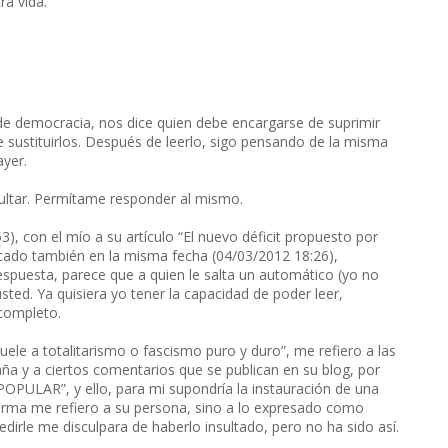
a vida.
 de democracia, nos dice quien debe encargarse de suprimir
de sustituirlos. Después de leerlo, sigo pensando de la misma
ayer.
ltar. Permítame responder al mismo.
, con el mío a su artículo “El nuevo déficit propuesto por
licado también en la misma fecha (04/03/2012 18:26),
respuesta, parece que a quien le salta un automático (yo no
ted. Ya quisiera yo tener la capacidad de poder leer,
 completo.
ele a totalitarismo o fascismo puro y duro”, me refiero a las
aña y a ciertos comentarios que se publican en su blog, por
OPULAR”, y ello, para mi supondría la instauración de una
 forma me refiero a su persona, sino a lo expresado como
edirle me disculpara de haberlo insultado, pero no ha sido así.