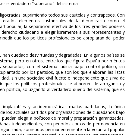
ser el verdadero "soberano" del sistema.
ligocracias, suprimiendo todos sus cautelas y contrapesos. Con
ulterados elementos sustanciales de la democracia como el
ad popular, la separación efectiva de los tres grandes poderes
el derecho ciudadano a elegir libremente a sus representantes y
mpedir que los políticos profesionales se apropiaran del poder
os, han quedado desvirtuadas y degradadas. En algunos países se
stema, pero en otros, entre los que figura España por méritos
 separados, con el sistema Judicial bajo control político, sin
 suplantado por los partidos, que son los que elaboran las listas
lidad, sin una sociedad civil fuerte e independiente que sirva de
r que los políticos profesionales se atiborren de arrogancia y
n en política, sojuzgando al verdadero dueño del sistema, que es
implacables y antidemocráticas mafias partidarias, la única
n de los actuales partidos por organizaciones de ciudadanos bajo
 puedan elegir a políticos de moral y preparación garantizadas,
adanas independientes, con periodos cortos de permanencia en
a organizada, sometidos permanentemente a la voluntad popular