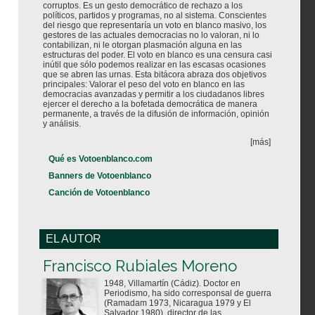
corruptos. Es un gesto democrático de rechazo a los
políticos, partidos y programas, no al sistema. Conscientes
del riesgo que representaría un voto en blanco masivo, los
gestores de las actuales democracias no lo valoran, ni lo
contabilizan, ni le otorgan plasmación alguna en las
estructuras del poder. El voto en blanco es una censura casi
inútil que sólo podemos realizar en las escasas ocasiones
que se abren las urnas. Esta bitácora abraza dos objetivos
principales: Valorar el peso del voto en blanco en las
democracias avanzadas y permitir a los ciudadanos libres
ejercer el derecho a la bofetada democrática de manera
permanente, a través de la difusión de información, opinión
y análisis.
[más]
Qué es Votoenblanco.com
Banners de Votoenblanco
Canción de Votoenblanco
EL AUTOR
Votoenblanco.com
Francisco Rubiales Moreno
1948, Villamartín (Cádiz). Doctor en
Periodismo, ha sido corresponsal de guerra
(Ramadam 1973, Nicaragua 1979 y El
Salvador 1980), director de las