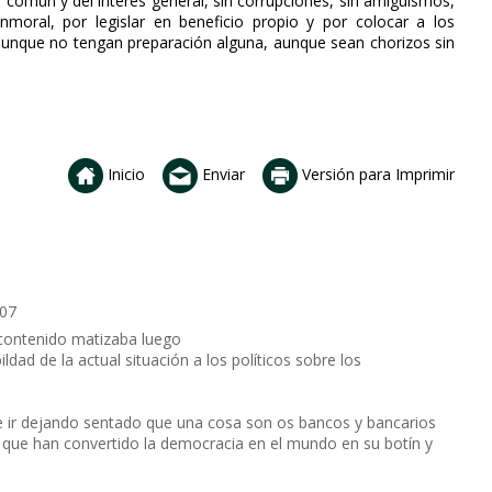
en común y del interés general, sin corrupciones, sin amiguismos,
nmoral, por legislar en beneficio propio y por colocar a los
, aunque no tengan preparación alguna, aunque sean chorizos sin
Inicio
Enviar
Versión para Imprimir
:07
l contenido matizaba luego
ldad de la actual situación a los políticos sobre los
ue ir dejando sentado que una cosa son os bancos y bancarios
g" que han convertido la democracia en el mundo en su botín y