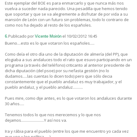
Este ejemplar del BOE es para enmarcarlo y que nunca más nos
vuelva a suceder nada parecido. Una pesadilla que hemos tenido
que soportar y que se va alegremente a disfrutar de por vida a su
mansión de León con un futuro sin problemas, todo lo contrario de
como nos ha dejado al resto de los españoles.
Publicado por
el 10/02/2012 16:45
6.
Vicente Moirón
Bueno....esto es lo que votaron los españoles.....
Como deía el otro día uno de la diputación de almería (del PP), que
elogiaba a sus andaluces todo el rato que esuvo participando en un
programa (a través del teléfono) criticanto al anterior presidente de
dicha diputación (del psoe) por su nefasta gestión (no lo
dudamos.....las cuentas lo dicen todo) pero que sólo decia
constantemente que el pueblo andaluz es muy trabajador, y el
pueblo andaluz, y el pueblo andaluz...........
Pues mire, como dije antes, es lo que votaron los andaluces durante
30 años.....
Tenemos todos lo que nos merecemos y lo que nos
dejamos.........................Y así nos va.
Ira y rábia para el pueblo (entre los que me encuentro yo cada vez
que veo y leo política......).