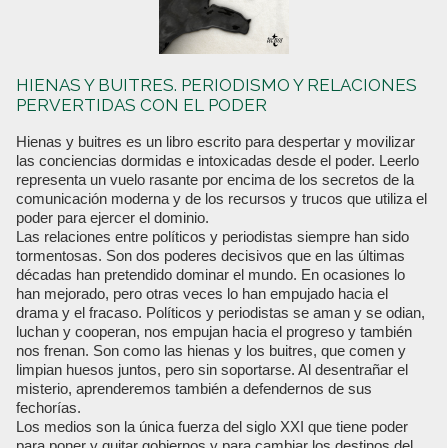
HIENAS Y BUITRES. PERIODISMO Y RELACIONES
PERVERTIDAS CON EL PODER
Hienas y buitres es un libro escrito para despertar y movilizar
las conciencias dormidas e intoxicadas desde el poder. Leerlo
representa un vuelo rasante por encima de los secretos de la
comunicación moderna y de los recursos y trucos que utiliza el
poder para ejercer el dominio.
Las relaciones entre políticos y periodistas siempre han sido
tormentosas. Son dos poderes decisivos que en las últimas
décadas han pretendido dominar el mundo. En ocasiones lo
han mejorado, pero otras veces lo han empujado hacia el
drama y el fracaso. Políticos y periodistas se aman y se odian,
luchan y cooperan, nos empujan hacia el progreso y también
nos frenan. Son como las hienas y los buitres, que comen y
limpian huesos juntos, pero sin soportarse. Al desentrañar el
misterio, aprenderemos también a defendernos de sus
fechorías.
Los medios son la única fuerza del siglo XXI que tiene poder
para poner y quitar gobiernos y para cambiar los destinos del