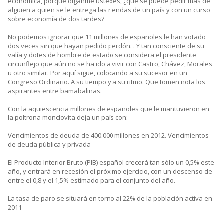
económica, porque díganme ustedes, ¿que se puede pedir más de
alguien a quien se le entrega las riendas de un país y con un curso
sobre economía de dos tardes?
No podemos ignorar que 11 millones de españoles le han votado
dos veces sin que hayan pedido perdón. . Y tan consciente de su
valía y dotes de hombre de estado se considera el presidente
circunflejo que aún no se ha ido a vivir con Castro, Chávez, Morales
u otro similar. Por aquí sigue, colocando a su sucesor en un
Congreso Ordinario. A su tiempo y a su ritmo. Que tomen nota los
aspirantes entre bamabalinas.
Con la aquiescencia millones de españoles que le mantuvieron en
la poltrona monclovita deja un país con:
Vencimientos de deuda de 400.000 millones en 2012. Vencimientos
de deuda pública y privada
El Producto Interior Bruto (PIB) español crecerá tan sólo un 0,5% este
año, y entrará en recesión el próximo ejercicio, con un descenso de
entre el 0,8 y el 1,5% estimado para el conjunto del año.
La tasa de paro se situará en torno al 22% de la población activa en
2011