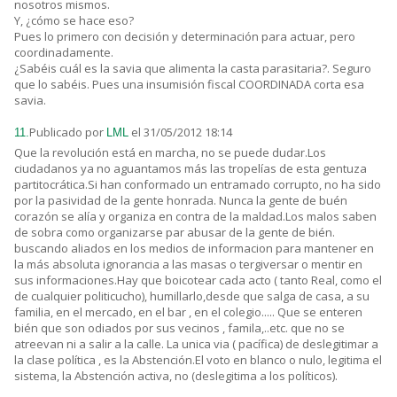
nosotros mismos.
Y, ¿cómo se hace eso?
Pues lo primero con decisión y determinación para actuar, pero
coordinadamente.
¿Sabéis cuál es la savia que alimenta la casta parasitaria?. Seguro
que lo sabéis. Pues una insumisión fiscal COORDINADA corta esa
savia.
Publicado por
el 31/05/2012 18:14
11.
LML
Que la revolución está en marcha, no se puede dudar.Los
ciudadanos ya no aguantamos más las tropelías de esta gentuza
partitocrática.Si han conformado un entramado corrupto, no ha sido
por la pasividad de la gente honrada. Nunca la gente de buén
corazón se alía y organiza en contra de la maldad.Los malos saben
de sobra como organizarse par abusar de la gente de bién.
buscando aliados en los medios de informacion para mantener en
la más absoluta ignorancia a las masas o tergiversar o mentir en
sus informaciones.Hay que boicotear cada acto ( tanto Real, como el
de cualquier politicucho), humillarlo,desde que salga de casa, a su
familia, en el mercado, en el bar , en el colegio..... Que se enteren
bién que son odiados por sus vecinos , famila,..etc. que no se
atreevan ni a salir a la calle. La unica via ( pacífica) de deslegitimar a
la clase política , es la Abstención.El voto en blanco o nulo, legitima el
sistema, la Abstención activa, no (deslegitima a los políticos).