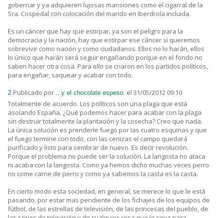
gobernar y ya adquieren lujosas mansiones como el cigarral de la
Sra. Cospedal con colocación del marido en Iberdrola incluida.
Es un cáncer que hay que estirpar, ya son el peligro para la
democracia y la nación, hay que estirpar ese cáncer si queremos
sobrevivir como nación y como ciudadanos. Ellos no lo harán, ellos
lo único que harán será seguir engañando porque en el fondo no
saben hacer otra cosa. Para ello se criaron en los partidos políticos,
para engañar, saquear y acabar con todo.
Publicado por
el 31/05/2012 09:10
2.
...y el chocolate espeso.
Totalmente de acuerdo. Los políticos son una plaga que está
asolando España. ¿Qué podemos hacer para acabar con la plaga
sin destruir totalmente la plantación y la cosecha? Creo que nada.
La única solución es prenderle fuego por las cuatro esquinas y que
el fuego termine con todo, con las cenizas el campo quedará
purificado y listo para sembrar de nuevo. Es decir revolución.
Porque el problema no puede ser la solución. La langosta no ataca
ni acaba con la langosta. Como ya hemos dicho muchas veces perro
no come carne de perro y como ya sabemos la casta es la casta.
En cierto modo esta sociedad, en general, se merece lo que le está
pasando, por estar mas pendiente de los fichajes de los equipos de
fútbol, de las estrellas de televisión, de las princesas del pueblo, de
las series de televisión y de cualquier cosa que le sirva para