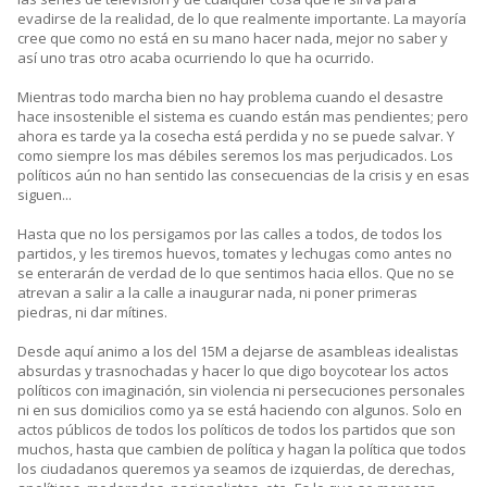
evadirse de la realidad, de lo que realmente importante. La mayoría
cree que como no está en su mano hacer nada, mejor no saber y
así uno tras otro acaba ocurriendo lo que ha ocurrido.
Mientras todo marcha bien no hay problema cuando el desastre
hace insostenible el sistema es cuando están mas pendientes; pero
ahora es tarde ya la cosecha está perdida y no se puede salvar. Y
como siempre los mas débiles seremos los mas perjudicados. Los
políticos aún no han sentido las consecuencias de la crisis y en esas
siguen...
Hasta que no los persigamos por las calles a todos, de todos los
partidos, y les tiremos huevos, tomates y lechugas como antes no
se enterarán de verdad de lo que sentimos hacia ellos. Que no se
atrevan a salir a la calle a inaugurar nada, ni poner primeras
piedras, ni dar mítines.
Desde aquí animo a los del 15M a dejarse de asambleas idealistas
absurdas y trasnochadas y hacer lo que digo boycotear los actos
políticos con imaginación, sin violencia ni persecuciones personales
ni en sus domicilios como ya se está haciendo con algunos. Solo en
actos públicos de todos los políticos de todos los partidos que son
muchos, hasta que cambien de política y hagan la política que todos
los ciudadanos queremos ya seamos de izquierdas, de derechas,