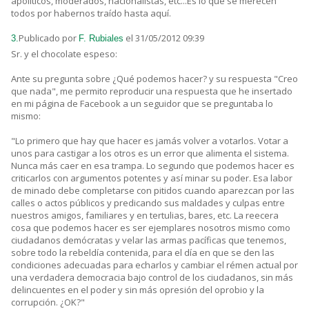
apolíticos, moderados, nacionalistas, etc...Es lo que se merecen
todos por habernos traído hasta aquí.
Publicado por
el 31/05/2012 09:39
3.
F. Rubiales
Sr. y el chocolate espeso:
Ante su pregunta sobre ¿Qué podemos hacer? y su respuesta "Creo
que nada", me permito reproducir una respuesta que he insertado
en mi página de Facebook a un seguidor que se preguntaba lo
mismo:
"Lo primero que hay que hacer es jamás volver a votarlos. Votar a
unos para castigar a los otros es un error que alimenta el sistema.
Nunca más caer en esa trampa. Lo segundo que podemos hacer es
criticarlos con argumentos potentes y así minar su poder. Esa labor
de minado debe completarse con pitidos cuando aparezcan por las
calles o actos públicos y predicando sus maldades y culpas entre
nuestros amigos, familiares y en tertulias, bares, etc. La reecera
cosa que podemos hacer es ser ejemplares nosotros mismo como
ciudadanos demócratas y velar las armas pacíficas que tenemos,
sobre todo la rebeldía contenida, para el día en que se den las
condiciones adecuadas para echarlos y cambiar el rémen actual por
una verdadera democracia bajo control de los ciudadanos, sin más
delincuentes en el poder y sin más opresión del oprobio y la
corrupción. ¿OK?"