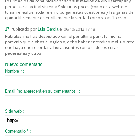
Los "medios de comunicación" son sus medios de dibulgar,tapar y
perpetuar el actual sistema.Sólo unos pocos (como esta web) se
toman el esfuerzo,la fé en dibulgar estas cuestiones y las ganas de
opinar libremente o sencillamente la verdad como yo así lo creo.
Publicado por
el 06/10/2012 17:18
17.
Luis Garcia
Rubiales, me has despistado con el penúltimo párrafo; me ha
parecido que alabas a la Iglesia, debo haber entendido mal. No creo
que haya que recordar a hora asuntos como el de los curas
pederastas y otros
Nuevo comentario:
Nombre * :
Email (no aparecerá en su comentario) * :
Sitio web :
Comentario * :