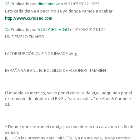
Publicado por
el 31/05/2012 19:23
12.
directorio web
Esto cada dia va a peor, no se yo donde vamos a acabar.
http://www.curioseo.com
Publicado por
el 01/06/2012 01:22
13.
VOLTAIRE-VIGO
UN EJEMPLO EN VIGO
LACORRUPCIÓN QUE NOS INVADE blog
ESPAÑA VA BIEN... EL BOLSILLO DE ALGUNOS, TAMBIÉN
El modelo es idéntico, salvo por el color, al de Vigo, adquirido por el
ex teniente de alcalde del BNG y “socio-muleta” de Abel & Carmele
s.l.
* Dende que me xuntei contigo, xa non durmo na caravana os fin de
seman.
Ji, ji, ji En las proximas esta "MULETA" ya no me vale, la voy cambiar