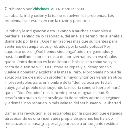
Publicado por
el 31/05/2012 15:08
7.
Virholmes.
La rabia, la indignación y la ira no resuelven los problemas. Los
problemas se resuelven con la razón y paciencia.
La rabia y la indignación está llevando a muchos españoles a
perder el sentido de lo razonable, del análisis sereno. No al análisis
dominado por la ira. ¿Qué hay razones más que suficientes para
sentirnos desamparados y robados por la casta política? Por
supuesto que sí. ¿Qué hemos sido engañados, ninguneados y
hasta humillados por esa casta de aprovechados sin escrúpulos
que su única doctrina es la de llenar el bolsillo sea como sea y a
costa de quien sea? Sí. La Historia se repite y el desaprensivo
vuelve a dominar y explotar a la masa. Pero, el problema no puede
solucionarse creando un problema mayor. Entonces vendrían otros
impresentables para, en nombre de la “democracia perfecta”,
subyugar al pueblo distribuyendo la miseria como si fuera el maná
que el “Dios Dictador” nos concede por su magnanimidad. Se
crearía otra nueva clase privilegiada de serviles adictos al régimen
y, además, nos robarían lo más valioso del ser humano. La libertad.
Llamar a la revolución a los españoles por la situación que estamos
atravesando es una insensatez propia de quienes les ha sido
remplazada la masa gris por algo parecido a un conjunto residual