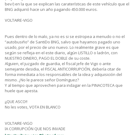
bev/) en la que se explican las caraterísticas de este vehículo que el
BNG adquirió hace un año pagando 450.000 euros.
VOLTAIRE-VIGO
Pues dentro de lo malo, ya no es si se estropea a menudo o no el
“autobusiño” de SantiDo BNG, salvo que hayamos pagado uno
usado, por el precio de uno nuevo. Lo realmente grave es que
según se refleja en el este diario, algún LISTILLO o ladrón, con
NUESTRO DINERO, PAGO EL DOBLE de su coste.
Alguien, el juzgado de guardia, el fiscal jefe de Vigo o ante
semejante desidia, el FISCAL ANTICORRUPCIÓN, debería citar de
forma inmediata a los responsables de la idea y adquisición del
mismo. ¿No le parece señor Domínguez?
Y al tiempo que aprovechen para indagar en la PINACOTECA que
huele que apesta.
¡¡QUE ASCO!!
No les votes, VOTA EN BLANCO
VOLTAIRE-VIGO
lA CORRUPCIÓN QUE NOS INVADE