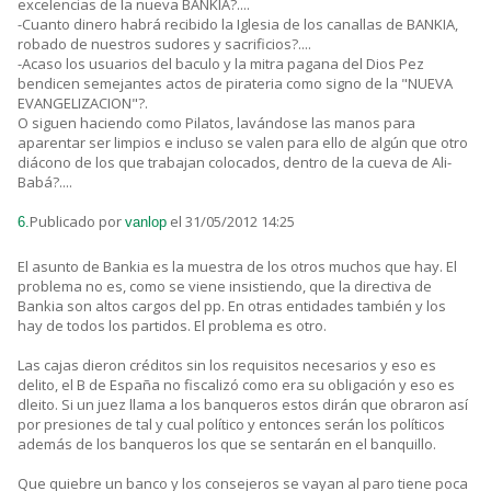
excelencias de la nueva BANKIA?....
-Cuanto dinero habrá recibido la Iglesia de los canallas de BANKIA,
robado de nuestros sudores y sacrificios?....
-Acaso los usuarios del baculo y la mitra pagana del Dios Pez
bendicen semejantes actos de pirateria como signo de la "NUEVA
EVANGELIZACION"?.
O siguen haciendo como Pilatos, lavándose las manos para
aparentar ser limpios e incluso se valen para ello de algún que otro
diácono de los que trabajan colocados, dentro de la cueva de Ali-
Babá?....
Publicado por
el 31/05/2012 14:25
6.
vanlop
El asunto de Bankia es la muestra de los otros muchos que hay. El
problema no es, como se viene insistiendo, que la directiva de
Bankia son altos cargos del pp. En otras entidades también y los
hay de todos los partidos. El problema es otro.
Las cajas dieron créditos sin los requisitos necesarios y eso es
delito, el B de España no fiscalizó como era su obligación y eso es
dleito. Si un juez llama a los banqueros estos dirán que obraron así
por presiones de tal y cual político y entonces serán los políticos
además de los banqueros los que se sentarán en el banquillo.
Que quiebre un banco y los consejeros se vayan al paro tiene poca