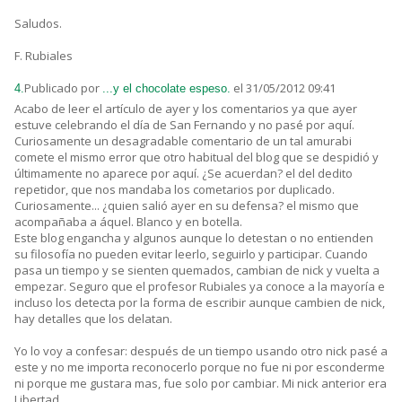
Saludos.
F. Rubiales
Publicado por
el 31/05/2012 09:41
4.
...y el chocolate espeso.
Acabo de leer el artículo de ayer y los comentarios ya que ayer
estuve celebrando el día de San Fernando y no pasé por aquí.
Curiosamente un desagradable comentario de un tal amurabi
comete el mismo error que otro habitual del blog que se despidió y
últimamente no aparece por aquí. ¿Se acuerdan? el del dedito
repetidor, que nos mandaba los cometarios por duplicado.
Curiosamente... ¿quien salió ayer en su defensa? el mismo que
acompañaba a áquel. Blanco y en botella.
Este blog engancha y algunos aunque lo detestan o no entienden
su filosofía no pueden evitar leerlo, seguirlo y participar. Cuando
pasa un tiempo y se sienten quemados, cambian de nick y vuelta a
empezar. Seguro que el profesor Rubiales ya conoce a la mayoría e
incluso los detecta por la forma de escribir aunque cambien de nick,
hay detalles que los delatan.
Yo lo voy a confesar: después de un tiempo usando otro nick pasé a
este y no me importa reconocerlo porque no fue ni por esconderme
ni porque me gustara mas, fue solo por cambiar. Mi nick anterior era
Libertad.