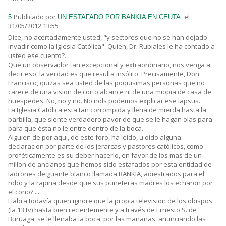
Publicado por
el
5.
UN ESTAFADO POR BANKIA EN CEUTA.
31/05/2012 13:55
Dice, no acertadamente usted, "y sectores que no se han dejado
invadir como la Iglesia Católica". Quien, Dr. Rubiales le ha contado a
usted ese cuento?.
Que un observador tan excepcional y extraordinario, nos venga a
decir eso, la verdad es que resulta insólito. Precisamente, Don
Francisco, quizas sea usted de las poquisimas personas que no
carece de una vision de corto alcance ni de una miopia de casa de
huespedes. No, no y no. No nols podemos explicar ese lapsus.
La Iglesia Católica esta tan corrompida y llena de mierda hasta la
barbilla, que siente verdadero pavor de que se le hagan olas para
para que ésta no le entre dentro de la boca.
Alguien de por aqui, de este foro, ha leido, u oido alguna
declaracion por parte de los jerarcas y pastores católicos, como
proféticamente es su deber hacerlo, en favor de los mas de un
millon de ancianos que hemos sido estafados por esta entidad de
ladrones de guante blanco llamada BANKIA, adiestrados para el
robo y la rapiña desde que sus puñeteras madres los echaron por
el coño?....
Habra todavía quien ignore que la propia television de los obispos
(la 13 tv) hasta bien recientemente y a través de Ernesto S. de
Buruaga, se le llenaba la boca, por las mañanas, anunciando las