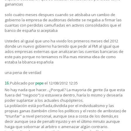
ganancias
solo cuatro meses despues cuando se atisbaba un cambio de
gobierno la empresa de auditorias deloitte se negaba a firmar las
cuantas con perdidas camufladas en activos consolidados que el
banco de españa si aceptaba
Ustedes al iguial que uno ha vivido los primeros meses del 2012
donde un nuevo gobierno ha tenido que pedir al FMI al igual que
ados empresas externas que analizaran las cuentas bancarias de
este pais porque no teniamos ni lña mas minima idea de como
estaba la bbanca española
una pena de verdad
Publicado por
el 12/08/2012 12:35
16.
pepe
No hay nada que hacer...¿Porqué? La mayoria de gente (la que esta
fuera del "negocio") si estuviera dentro, haría lo mismo y desearía
poder suplantar a los actuales chupópteros.
La población está porfiada,dividida por el individualismo y las
propias ganas (también cómo los políticos y el resto de arribistas) de
"triunfar" a nivel personal, aunque sea a costa de los demás,es
decir aunque sea de penalti injusto y en el último minuto aunque
haiga que sobornar al arbitro o amenazar algún contrario.