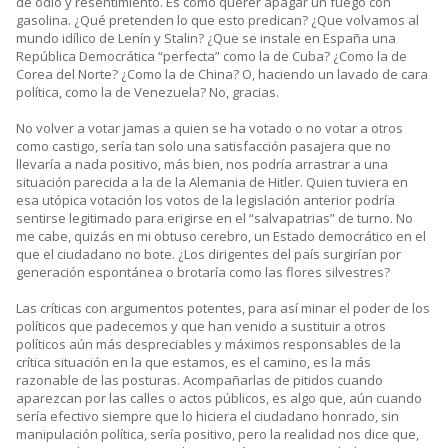
de odio y resentimiento. Es como querer apagar un fuego con
gasolina. ¿Qué pretenden lo que esto predican? ¿Que volvamos al
mundo idílico de Lenín y Stalin? ¿Que se instale en España una
República Democrática “perfecta” como la de Cuba? ¿Como la de
Corea del Norte? ¿Como la de China? O, haciendo un lavado de cara
política, como la de Venezuela? No, gracias.
No volver a votar jamas a quien se ha votado o no votar a otros
como castigo, sería tan solo una satisfacción pasajera que no
llevaría a nada positivo, más bien, nos podría arrastrar a una
situación parecida a la de la Alemania de Hitler. Quien tuviera en
esa utópica votación los votos de la legislación anterior podría
sentirse legitimado para erigirse en el “salvapatrias” de turno. No
me cabe, quizás en mi obtuso cerebro, un Estado democrático en el
que el ciudadano no bote. ¿Los dirigentes del país surgirían por
generación espontánea o brotaría como las flores silvestres?
Las críticas con argumentos potentes, para así minar el poder de los
políticos que padecemos y que han venido a sustituir a otros
políticos aún más despreciables y máximos responsables de la
crítica situación en la que estamos, es el camino, es la más
razonable de las posturas. Acompañarlas de pitidos cuando
aparezcan por las calles o actos públicos, es algo que, aún cuando
sería efectivo siempre que lo hiciera el ciudadano honrado, sin
manipulación política, sería positivo, pero la realidad nos dice que,