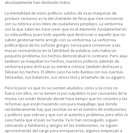
absolutamente han destruido todos.
La mentalidad de estos políticos salidos de esas maquinas de
producir sectarios es la del charlatán de feria que cree convencer
con su retórica a los miles de ciudadanos perplejos. La verborrea
con la que salen les hace creer que es el elemento fundamental en
su vida política, pues todo aquello que destrozan o aquello que no
saben gestionar tiene arreglo con su verborrea. La verborrea
política típica de los sofistas griegos servia para convencer a las
masas recreandose en la falicilidad de palabra, solo habia un
pequeño problema, los hechos demostraban lo contrario. Pero aqui
tambien se maquillan los hechos, nuestros políticos además de
verborrea para disfrazar su mentira crónica, también disfrazan y
falsean los hechos. El último caso ha sido Bankia con sus cuentas
falseadas, sus balances, sus stress test y el tamaño de su agujero.
Pero lo peor es que no se sienten aludidos, como si la crisis no
fuera con ellos, no se tienen ni por culpables ni por causantes de la
misma. Les están diciendo desde hace tiempo que los recortes y las
reformas que están haciendo son puro maquillaje, que donde
verdaderamente hay que recortar es en el número de instituciones
y políticos que sobran y que son el autentico problema, pero ellos ni
caso hasta que el país se hunda. Ya lo han conseguido, siguen
colocando a familiares y amigos en las instituciones, se siguen
aprovechando del cargo para enriquecerse, algunos empiezan a