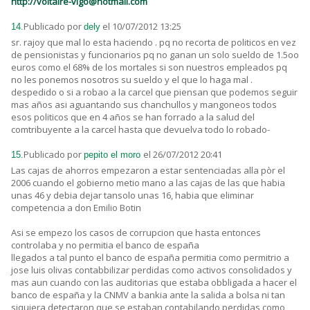
http://voltaire-vigo@hotmail.com
Publicado por
el 10/07/2012 13:25
14.
dely
sr. rajoy que mal lo esta haciendo . pq no recorta de politicos en vez
de pensionistas y funcionarios pq no ganan un solo sueldo de 1.5oo
euros como el 68% de los mortales si son nuestros empleados pq
no les ponemos nosotros su sueldo y el que lo haga mal .
despedido o si a robao a la carcel que piensan que podemos seguir
mas años asi aguantando sus chanchullos y mangoneos todos
esos politicos que en 4 años se han forrado a la salud del
comtribuyente a la carcel hasta que devuelva todo lo robado-
Publicado por
el 26/07/2012 20:41
15.
pepito el moro
Las cajas de ahorros empezaron a estar sentenciadas alla pòr el
2006 cuando el gobierno metio mano a las cajas de las que habia
unas 46 y debia dejar tansolo unas 16, habia que eliminar
competencia a don Emilio Botin
Asi se empezo los casos de corrupcion que hasta entonces
controlaba y no permitia el banco de españa
llegados a tal punto el banco de españa permitia como permitrio a
jose luis olivas contabbilizar perdidas como activos consolidados y
mas aun cuando con las auditorias que estaba obbligada a hacer el
banco de españa y la CNMV a bankia ante la salida a bolsa ni tan
siquiera detectaron que se estaban contabilando perdidas como