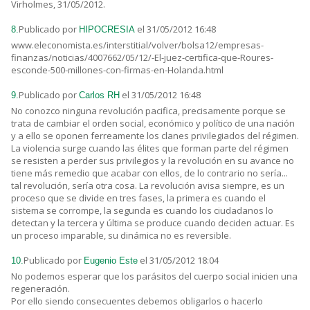
Virholmes, 31/05/2012.
Publicado por
el 31/05/2012 16:48
8.
HIPOCRESIA
www.eleconomista.es/interstitial/volver/bolsa12/empresas-
finanzas/noticias/4007662/05/12/-El-juez-certifica-que-Roures-
esconde-500-millones-con-firmas-en-Holanda.html
Publicado por
el 31/05/2012 16:48
9.
Carlos RH
No conozco ninguna revolución pacifica, precisamente porque se
trata de cambiar el orden social, económico y político de una nación
y a ello se oponen ferreamente los clanes privilegiados del régimen.
La violencia surge cuando las élites que forman parte del régimen
se resisten a perder sus privilegios y la revolución en su avance no
tiene más remedio que acabar con ellos, de lo contrario no sería...
tal revolución, sería otra cosa. La revolución avisa siempre, es un
proceso que se divide en tres fases, la primera es cuando el
sistema se corrompe, la segunda es cuando los ciudadanos lo
detectan y la tercera y última se produce cuando deciden actuar. Es
un proceso imparable, su dinámica no es reversible.
Publicado por
el 31/05/2012 18:04
10.
Eugenio Este
No podemos esperar que los parásitos del cuerpo social inicien una
regeneración.
Por ello siendo consecuentes debemos obligarlos o hacerlo