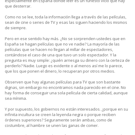
especialmente en España donde leer es un funesto vicio que hay
que desterrar.
Como no se lee, toda la información llega a través de las películas,
sean de cine o series de TV y esas las siguen haciendo los mismos
de siempre.
Pero en ese sentido hay más. ¿No se sorprenden ustedes que en
España se hagan películas que no ve nadie? La mayoría de las
películas que se hacen no llegan al millar de espectadores,
contándose el caso de una que tuvo un solo espectador. Y la
pregunta es muy simple: ¿quién arriesga su dinero con la certeza de
perderlo? Nadie. Luego es evidente o al menos así me lo parece,
que los que ponen el dinero, lo recuperan por otros medios.
Observen que hay algunas películas para TV que son bastante
dignas, sin embargo no encontramos nada parecido en el cine. No
hay forma de conseguir una sola película de cierta calidad, aunque
sea mínima.
Y por supuesto, los gobiernos no están interesados. ¿porque en su
infinita incultura se creen la leyenda negra o porque reciben
órdenes superiores? Seguramente serán ambas, como de
costumbre, al hambre se unen las ganas de comer.