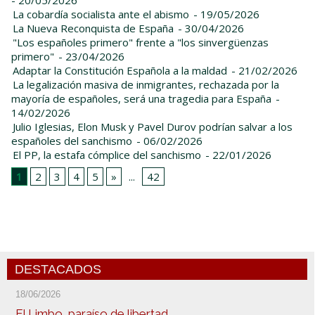
La cobardía socialista ante el abismo
- 19/05/2026
La Nueva Reconquista de España
- 30/04/2026
"Los españoles primero" frente a "los sinvergüenzas
primero"
- 23/04/2026
Adaptar la Constitución Española a la maldad
- 21/02/2026
La legalización masiva de inmigrantes, rechazada por la
mayoría de españoles, será una tragedia para España
-
14/02/2026
Julio Iglesias, Elon Musk y Pavel Durov podrían salvar a los
españoles del sanchismo
- 06/02/2026
El PP, la estafa cómplice del sanchismo
- 22/01/2026
1
2
3
4
5
»
...
42
DESTACADOS
18/06/2026
El Limbo, paraíso de libertad