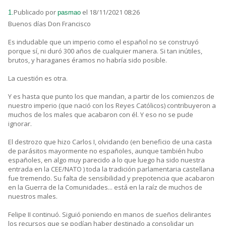
Publicado por
el 18/11/2021 08:26
1.
pasmao
Buenos días Don Francisco
Es indudable que un imperio como el español no se construyó
porque sí, ni duró 300 años de cualquier manera. Si tan inútiles,
brutos, y haraganes éramos no habría sido posible.
La cuestión es otra.
Y es hasta que punto los que mandan, a partir de los comienzos de
nuestro imperio (que nació con los Reyes Católicos) contribuyeron a
muchos de los males que acabaron con él. Y eso no se pude
ignorar.
El destrozo que hizo Carlos I, olvidando (en beneficio de una casta
de parásitos mayormente no españoles, aunque también hubo
españoles, en algo muy parecido a lo que luego ha sido nuestra
entrada en la CEE/NATO ) toda la tradición parlamentaria castellana
fue tremendo. Su falta de sensibilidad y prepotencia que acabaron
en la Guerra de la Comunidades... está en la raíz de muchos de
nuestros males.
Felipe II continuó. Siguió poniendo en manos de sueños delirantes
los recursos que se podían haber destinado a consolidar un