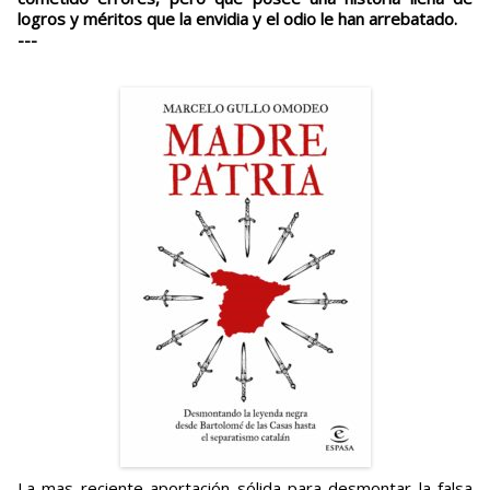
logros y méritos que la envidia y el odio le han arrebatado.
---
La mas reciente aportación sólida para desmontar la falsa