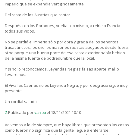
Imperio que se expandía vertiginosamente...
Del resto de los Austrias que contar.
Después con los Borbones, vuelta a lo mismo, a reírle a Francia
todos sus vicios.
No se perdió el imperio sólo por obra y gracia de los señoritos
trasatlánticos, los criollos masones racistas apoyados desde fuera..
si no porque una buena parte de esa casta exterior había bebido
de la misma fuente de podredumbre que la local.
Y si no lo reconocemos, Leyendas Negras falsas aparte, mal lo
llevaremos.
El Viva las Caenas no es Leyenda Negra, y por desgracia sigue muy
presente.
Un cordial saludo
Publicado por
el 18/11/2021 10:10
2.
vanlop
Volvemos a lo de siempre, que haya libros que presenten las cosas
como fueron no significa que la gente llegue a enterarse,