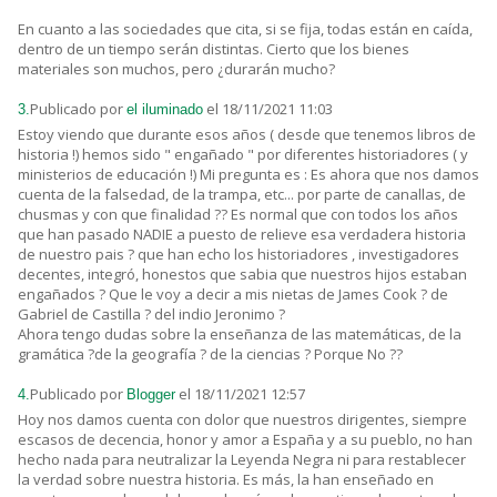
En cuanto a las sociedades que cita, si se fija, todas están en caída,
dentro de un tiempo serán distintas. Cierto que los bienes
materiales son muchos, pero ¿durarán mucho?
Publicado por
el 18/11/2021 11:03
3.
el iluminado
Estoy viendo que durante esos años ( desde que tenemos libros de
historia !) hemos sido " engañado " por diferentes historiadores ( y
ministerios de educación !) Mi pregunta es : Es ahora que nos damos
cuenta de la falsedad, de la trampa, etc... por parte de canallas, de
chusmas y con que finalidad ?? Es normal que con todos los años
que han pasado NADIE a puesto de relieve esa verdadera historia
de nuestro pais ? que han echo los historiadores , investigadores
decentes, integró, honestos que sabia que nuestros hijos estaban
engañados ? Que le voy a decir a mis nietas de James Cook ? de
Gabriel de Castilla ? del indio Jeronimo ?
Ahora tengo dudas sobre la enseñanza de las matemáticas, de la
gramática ?de la geografía ? de la ciencias ? Porque No ??
Publicado por
el 18/11/2021 12:57
4.
Blogger
Hoy nos damos cuenta con dolor que nuestros dirigentes, siempre
escasos de decencia, honor y amor a España y a su pueblo, no han
hecho nada para neutralizar la Leyenda Negra ni para restablecer
la verdad sobre nuestra historia. Es más, la han enseñado en