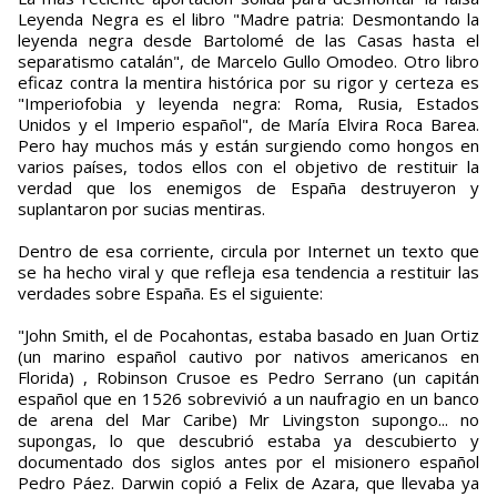
Leyenda Negra es el libro "Madre patria: Desmontando la
leyenda negra desde Bartolomé de las Casas hasta el
separatismo catalán", de Marcelo Gullo Omodeo. Otro libro
eficaz contra la mentira histórica por su rigor y certeza es
"Imperiofobia y leyenda negra: Roma, Rusia, Estados
Unidos y el Imperio español", de María Elvira Roca Barea.
Pero hay muchos más y están surgiendo como hongos en
varios países, todos ellos con el objetivo de restituir la
verdad que los enemigos de España destruyeron y
suplantaron por sucias mentiras.
Dentro de esa corriente, circula por Internet un texto que
se ha hecho viral y que refleja esa tendencia a restituir las
verdades sobre España. Es el siguiente:
"John Smith, el de Pocahontas, estaba basado en Juan Ortiz
(un marino español cautivo por nativos americanos en
Florida) , Robinson Crusoe es Pedro Serrano (un capitán
español que en 1526 sobrevivió a un naufragio en un banco
de arena del Mar Caribe) Mr Livingston supongo... no
supongas, lo que descubrió estaba ya descubierto y
documentado dos siglos antes por el misionero español
Pedro Páez. Darwin copió a Felix de Azara, que llevaba ya