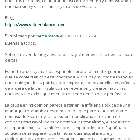
nuestras escuelas, colaborando así con la mentira y demostrando
que han sido y son el cancer y la pus de España.
Blogger
https://www.votoenblanco.com
Publicado por
el 18/11/2021 17:29
5.
mentalmente
Buenas a todos,
Sobre la leyenda negra española hay al menos una o dos que son
ciertas.
Es cierto que hay muchos españoles profundamente ignorantes, y
que se contentan con esa ignorancia, y que hay muchos españoles
que reniegan de su patria, para empezar, todos aquellos españoles
de afuera de la península que se rebelaron y crearon naciones
nuevas, y luego los que intentan hacerlo dentro de la península.
La causa en mi opinión parece estar en la influencia tóxica de una
monarquía borbónica despreocupada que parece no importarle
demasiado España, y la oposición republicana intoxicada de
componentes revolucionarios como el cantonalismo, el socialismo,
el separatismo, que también parece importarle poco España. La
solución sería esperar que la monarquía actual mejore y
evolucione, algo que parece estar en camino. O el cambio por una