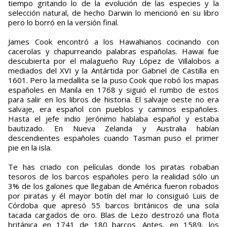
tiempo gritando lo de la evolución de las especies y la
selección natural, de hecho Darwin lo mencionó en su libro
pero lo borró en la versión final.
James Cook encontró a los Hawahianos cocinando con
cacerolas y chapurreando palabras españolas. Hawai fue
descubierta por el malagueño Ruy López de Villalobos a
mediados del XVI y la Antártida por Gabriel de Castilla en
1601. Pero la medallita se la puso Cook que robó los mapas
españoles en Manila en 1768 y siguió el rumbo de estos
para salir en los libros de historia. El salvaje oeste no era
salvaje, era español con pueblos y caminos españoles.
Hasta el jefe indio Jerónimo hablaba español y estaba
bautizado. En Nueva Zelanda y Australia habían
descendientes españoles cuando Tasman puso el primer
pie en la isla.
Te has criado con películas donde los piratas robaban
tesoros de los barcos españoles pero la realidad sólo un
3% de los galones que llegaban de América fueron robados
por piratas y él mayor botín del mar lo consiguió Luis de
Córdoba que apresó 55 barcos británicos de una sola
tacada cargados de oro. Blas de Lezo destrozó una flota
británica en 1741 de 180 barcos. Antes, en 1589, los