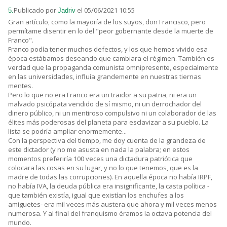
Publicado por
el 05/06/2021 10:55
5.
Jadriv
Gran artículo, como la mayoría de los suyos, don Francisco, pero
permítame disentir en lo del "peor gobernante desde la muerte de
Franco".
Franco podía tener muchos defectos, y los que hemos vivido esa
época estábamos deseando que cambiara el régimen. También es
verdad que la propaganda comunista omnipresente, especialmente
en las universidades, influía grandemente en nuestras tiernas
mentes.
Pero lo que no era Franco era un traidor a su patria, ni era un
malvado psicópata vendido de sí mismo, ni un derrochador del
dinero público, ni un mentiroso compulsivo ni un colaborador de las
élites más poderosas del planeta para esclavizar a su pueblo. La
lista se podría ampliar enormemente...
Con la perspectiva del tiempo, me doy cuenta de la grandeza de
este dictador (y no me asusta en nada la palabra; en estos
momentos preferiría 100 veces una dictadura patriótica que
colocara las cosas en su lugar, y no lo que tenemos, que es la
madre de todas las corrupciones). En aquella época no había IRPF,
no había IVA, la deuda pública era insignificante, la casta política -
que también existía, igual que existían los enchufes a los
amiguetes- era mil veces más austera que ahora y mil veces menos
numerosa. Y al final del franquismo éramos la octava potencia del
mundo.