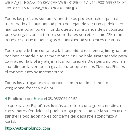
b36PZgCLcBGAs/s1600/VICARIVS%2B12360017_714590015338213_36
16818329160719998_n%2B-%2BCopia.jpg
Todos los políticos son unos mentirosos profesionales que han
traicionado a la humanidad pero no dejan de ser unos peleles en
manos de los amos del mundo que son una panda de psicópatas
que se organizan en torno a sociedades secretas como "Skull and
Bones 322" que tienen siglos de antigüedad si no miles de años.
Todo lo que le han contado a la humanidad es mentira, imagina que
nos han contado que somos monos en una bola giratoria todo para
contradecir la Biblia y alejar a los hombres de Dios pero no podran
impedir que la verdad salga a la luz porque en los Tiempos Finales
el conocimiento se incrementara.
Todos los arrogantes y soberbios tienen un final lleno de
verguenza, fracaso y dolor.
Publicado por
el 05/06/2021 09:53
4.
Suko
Lo que hay en España es lo más parecido a una guerra medieval
con señores feudales. El pueblo paga pero al no ser la violencia de
sangre la población no es conciente del desastre económico y
social.
http://votoenblanco. com