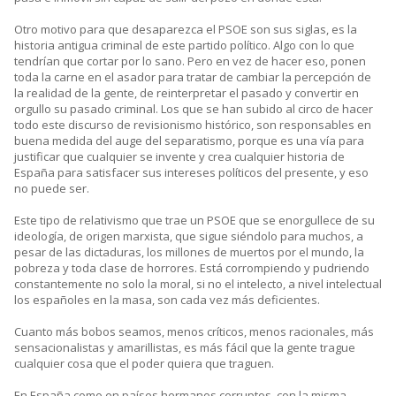
Otro motivo para que desaparezca el PSOE son sus siglas, es la
historia antigua criminal de este partido político. Algo con lo que
tendrían que cortar por lo sano. Pero en vez de hacer eso, ponen
toda la carne en el asador para tratar de cambiar la percepción de
la realidad de la gente, de reinterpretar el pasado y convertir en
orgullo su pasado criminal. Los que se han subido al circo de hacer
todo este discurso de revisionismo histórico, son responsables en
buena medida del auge del separatismo, porque es una vía para
justificar que cualquier se invente y crea cualquier historia de
España para satisfacer sus intereses políticos del presente, y eso
no puede ser.
Este tipo de relativismo que trae un PSOE que se enorgullece de su
ideología, de origen marxista, que sigue siéndolo para muchos, a
pesar de las dictaduras, los millones de muertos por el mundo, la
pobreza y toda clase de horrores. Está corrompiendo y pudriendo
constantemente no solo la moral, si no el intelecto, a nivel intelectual
los españoles en la masa, son cada vez más deficientes.
Cuanto más bobos seamos, menos críticos, menos racionales, más
sensacionalistas y amarillistas, es más fácil que la gente trague
cualquier cosa que el poder quiera que traguen.
En España como en países hermanos corruptos, con la misma