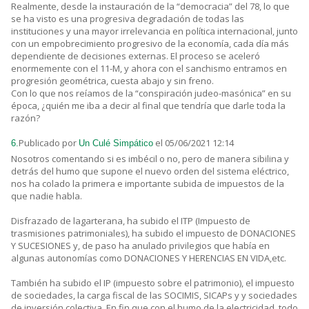
Realmente, desde la instauración de la “democracia” del 78, lo que
se ha visto es una progresiva degradación de todas las
instituciones y una mayor irrelevancia en política internacional, junto
con un empobrecimiento progresivo de la economía, cada día más
dependiente de decisiones externas. El proceso se aceleró
enormemente con el 11-M, y ahora con el sanchismo entramos en
progresión geométrica, cuesta abajo y sin freno.
Con lo que nos reíamos de la “conspiración judeo-masónica” en su
época, ¿quién me iba a decir al final que tendría que darle toda la
razón?
Publicado por
el 05/06/2021 12:14
6.
Un Culé Simpático
Nosotros comentando si es imbécil o no, pero de manera sibilina y
detrás del humo que supone el nuevo orden del sistema eléctrico,
nos ha colado la primera e importante subida de impuestos de la
que nadie habla.
Disfrazado de lagarterana, ha subido el ITP (Impuesto de
trasmisiones patrimoniales), ha subido el impuesto de DONACIONES
Y SUCESIONES y, de paso ha anulado privilegios que había en
algunas autonomías como DONACIONES Y HERENCIAS EN VIDA,etc.
También ha subido el IP (impuesto sobre el patrimonio), el impuesto
de sociedades, la carga fiscal de las SOCIMIS, SICAPs y y sociedades
de inversión colectiva. En fin que con el humo de la electricidad, todo