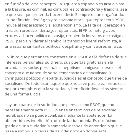
en función del otro concepto. La izquierda española es tirar el voto
a la basura, es criminal, es corrupta, es contradictoria y traidora, sea
lo que sea que pretenda hacer o decir. Siempre están engañando.
La indefinición ideológica y relativismo moral que representa PSOE,
induce al separatismo y al abstencionismo. La falta de liderazgo en
la nación produce liderazgos rupturistas. El PP comete graves
errores al hacer política de vasija, recibiendo los votos de castigo al
PSOE, pero sin liderar el cambio, la transición liberal reformista, a
una España sin tantos políticos, despilfarro y con valores en alza.
Lo único que permanece constante en el PSOE es la defensa de sus
intereses personales, su dinero, sus puertas giratorias en la
privada, sus socios personales, nepotismo, amiguismo, ese es el
concepto que tienen de socialdemocracia y de socialismo. Y
chiringuitos políticos y repartir subsidios es el concepto que tiene de
socialismo. De todo usan aquello que no sirve para crear riqueza, si
no para empobrecer a la sociedad, y beneficiándose ellos siempre,
de una forma u otra.
Hay una parte de la sociedad que piensa como PSOE, que no
necesariamente vota PSOE, piensa en términos de relativismo
moral. Eso no se puede combatir mediante la abstención. La
abstención es indefinición total de la ciudadanía. Es el máximo
grado de una ciudadanía sometida incapaz de entender lo que le
pasa e inmovil sin capaz de salir del pozo en donde está.