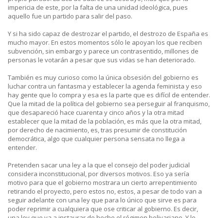
impericia de este, por la falta de una unidad ideológica, pues
aquello fue un partido para salir del paso.
Y si ha sido capaz de destrozar el partido, el destrozo de España es
mucho mayor. En estos momentos sólo le apoyan los que reciben
subvención, sin embargo y parece un contrasentido, millones de
personas le votarán a pesar que sus vidas se han deteriorado.
También es muy curioso como la única obsesión del gobierno es
luchar contra un fantasma y establecer la agenda feminista y eso
hay gente que lo compra y esa es la parte que es difícil de entender.
Que la mitad de la política del gobierno sea perseguir al franquismo,
que desapareció hace cuarenta y cinco años y la otra mitad
establecer que la mitad de la población, es más que la otra mitad,
por derecho de nacimiento, es, tras presumir de constitución
democrática, algo que cualquier persona sensata no llega a
entender.
Pretenden sacar una ley a la que el consejo del poder judicial
considera inconstitucional, por diversos motivos. Eso ya sería
motivo para que el gobierno mostrara un cierto arrepentimiento
retirando el proyecto, pero estos no, estos, a pesar de todo van a
seguir adelante con una ley que para lo único que sirve es para
poder reprimir a cualquiera que ose criticar al gobierno. Es decir,
una ley que va a instaurar de hecho el régimen bolivariano. Y lo