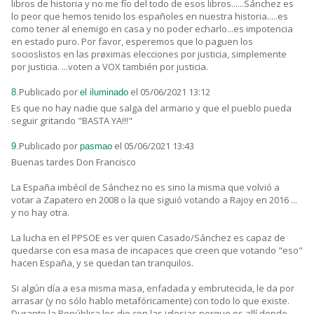
libros de historia y no me fío del todo de esos libros......Sánchez es
lo peor que hemos tenido los españoles en nuestra historia.....es
como tener al enemigo en casa y no poder echarlo...es impotencia
en estado puro. Por favor, esperemos que lo paguen los
socioslistos en las prøximas elecciones por justicia, simplemente
por justicia. ...voten a VOX también por justicia.
Publicado por
el 05/06/2021 13:12
8.
el iluminado
Es que no hay nadie que salga del armario y que el pueblo pueda
seguir gritando "BASTA YA!!!"
Publicado por
el 05/06/2021 13:43
9.
pasmao
Buenas tardes Don Francisco
La España imbécil de Sánchez no es sino la misma que volvió a
votar a Zapatero en 2008 o la que siguió votando a Rajoy en 2016 ...
y no hay otra.
La lucha en el PPSOE es ver quien Casado/Sánchez es capaz de
quedarse con esa masa de incapaces que creen que votando "eso"
hacen España, y se quedan tan tranquilos.
Si algún día a esa misma masa, enfadada y embrutecida, le da por
arrasar (y no sólo hablo metafóricamente) con todo lo que existe.
Durante la República les dio con las iglesias porque es allí donde