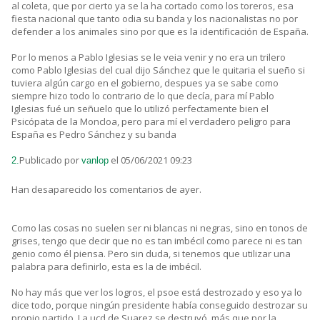
al coleta, que por cierto ya se la ha cortado como los toreros, esa
fiesta nacional que tanto odia su banda y los nacionalistas no por
defender a los animales sino por que es la identificación de España.
Por lo menos a Pablo Iglesias se le veia venir y no era un trilero
como Pablo Iglesias del cual dijo Sánchez que le quitaria el sueño si
tuviera algún cargo en el gobierno, despues ya se sabe como
siempre hizo todo lo contrario de lo que decía, para mí Pablo
Iglesias fué un señuelo que lo utilizó perfectamente bien el
Psicópata de la Moncloa, pero para mí el verdadero peligro para
España es Pedro Sánchez y su banda
Publicado por
el 05/06/2021 09:23
2.
vanlop
Han desaparecido los comentarios de ayer.
Como las cosas no suelen ser ni blancas ni negras, sino en tonos de
grises, tengo que decir que no es tan imbécil como parece ni es tan
genio como él piensa. Pero sin duda, si tenemos que utilizar una
palabra para definirlo, esta es la de imbécil.
No hay más que ver los logros, el psoe está destrozado y eso ya lo
dice todo, porque ningún presidente había conseguido destrozar su
propio partido. La ucd de Suarez se destruyó, más que por la