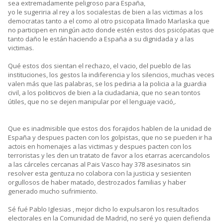
sea extremadamente peligroso para España,
yo le sugeriria al rey a los socialestas de bien a las victimas a los
democratas tanto a el como al otro psicopata llmado Marlaska que
no participen en ningún acto donde estén estos dos psicópatas que
tanto daño le están haciendo a España a su dignidada y a las
victimas.
Qué estos dos sientan el rechazo, el vacio, del pueblo de las
instituciones, los gestos la indiferencia y los silencios, muchas veces
valen más que las palabras, se los pediria a la policia a la guardia
civil, a los politicvos de bien a la ciudadania, que no sean tontos
útiles, que no se dejen manipular por el lenguaje vació,.
Que es inadmisible que estos dos forajidos hablen de la unidad de
España y despues pacten con los golpistas, que no se pueden ir ha
actois en homenajes a las victimas y despues pacten con los
terroristas y les den un tratato de favor a los etarras acercandolos
a las cárceles cercanas al Pais Vasco hay 378 asesinatos sin
resolver esta gentuza no colabora con la justicia y sesienten
orgullosos de haber matado, destrozados familias y haber
generado mucho sufrimiento.
Sé fué Pablo Iglesias , mejor dicho lo expulsaron los resultados
electorales en la Comunidad de Madrid, no seré yo quien defienda