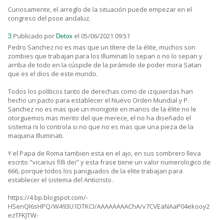
Curiosamente, el arreglo de la situación puede empezar en el
congreso del psoe andaluz.
Publicado por
el 05/06/2021 09:51
3.
Detox
Pedro Sanchez no es mas que un títere de la élite, muchos son
zombies que trabajan para los Illuminati lo sepan o no lo sepan y
arriba de todo en la cúspide de la pirámide de poder mora Satan
que es el dios de este mundo.
Todos los políticos tanto de derechas como de izquierdas han
hecho un pacto para establecer el Nuevo Orden Mundial y P.
Sanchez no es mas que un monigote en manos de la élite no le
otorguemos mas merito del que merece, el no ha diseñado el
sistema ni lo controla si no que no es mas que una pieza de la
maquina Illuminati.
Y el Papa de Roma tambien esta en el ajo, en sus sombrero lleva
escrito "vicarius filli dei" y esta frase tiene un valor numerologico de
666, porque todos los paniguados de la elite trabajan para
establecer el sistema del Anticristo.
https://4.bp.blogspot.com/-
HSenQI6sHPQ/W493U1DTKCI/AAAAAAAAChA/v7CVEaNAaP04ekooy2
ezTFKJTW-