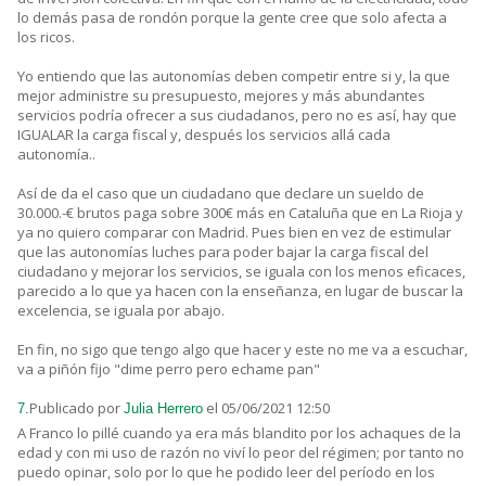
lo demás pasa de rondón porque la gente cree que solo afecta a
los ricos.
Yo entiendo que las autonomías deben competir entre si y, la que
mejor administre su presupuesto, mejores y más abundantes
servicios podría ofrecer a sus ciudadanos, pero no es así, hay que
IGUALAR la carga fiscal y, después los servicios allá cada
autonomía..
Así de da el caso que un ciudadano que declare un sueldo de
30.000.-€ brutos paga sobre 300€ más en Cataluña que en La Rioja y
ya no quiero comparar con Madrid. Pues bien en vez de estimular
que las autonomías luches para poder bajar la carga fiscal del
ciudadano y mejorar los servicios, se iguala con los menos eficaces,
parecido a lo que ya hacen con la enseñanza, en lugar de buscar la
excelencia, se iguala por abajo.
En fin, no sigo que tengo algo que hacer y este no me va a escuchar,
va a piñón fijo "dime perro pero echame pan"
Publicado por
el 05/06/2021 12:50
7.
Julia Herrero
A Franco lo pillé cuando ya era más blandito por los achaques de la
edad y con mi uso de razón no viví lo peor del régimen; por tanto no
puedo opinar, solo por lo que he podido leer del período en los