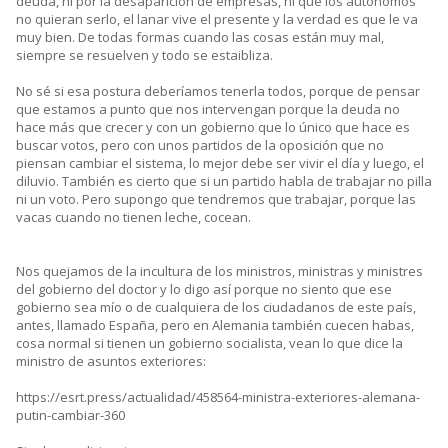
deuda, ni por la desaparición de empresas, ni que los autónomos
no quieran serlo, el lanar vive el presente y la verdad es que le va
muy bien. De todas formas cuando las cosas están muy mal,
siempre se resuelven y todo se estaibliza.
No sé si esa postura deberíamos tenerla todos, porque de pensar
que estamos a punto que nos intervengan porque la deuda no
hace más que crecer y con un gobierno que lo único que hace es
buscar votos, pero con unos partidos de la oposición que no
piensan cambiar el sistema, lo mejor debe ser vivir el día y luego, el
diluvio. También es cierto que si un partido habla de trabajar no pilla
ni un voto. Pero supongo que tendremos que trabajar, porque las
vacas cuando no tienen leche, cocean.
Nos quejamos de la incultura de los ministros, ministras y ministres
del gobierno del doctor y lo digo así porque no siento que ese
gobierno sea mío o de cualquiera de los ciudadanos de este país,
antes, llamado España, pero en Alemania también cuecen habas,
cosa normal si tienen un gobierno socialista, vean lo que dice la
ministro de asuntos exteriores:
https://esrt.press/actualidad/458564-ministra-exteriores-alemana-
putin-cambiar-360