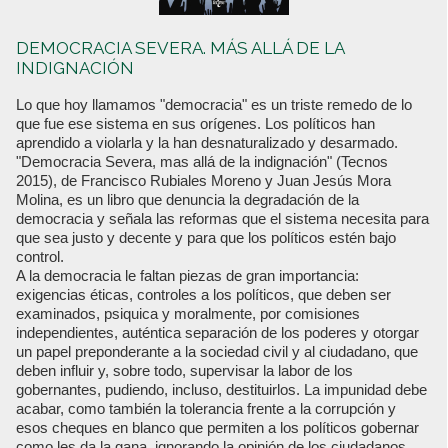
DEMOCRACIA SEVERA. MÁS ALLÁ DE LA
INDIGNACIÓN
Lo que hoy llamamos "democracia" es un triste remedo de lo
que fue ese sistema en sus orígenes. Los políticos han
aprendido a violarla y la han desnaturalizado y desarmado.
"Democracia Severa, mas allá de la indignación" (Tecnos
2015), de Francisco Rubiales Moreno y Juan Jesús Mora
Molina, es un libro que denuncia la degradación de la
democracia y señala las reformas que el sistema necesita para
que sea justo y decente y para que los políticos estén bajo
control.
A la democracia le faltan piezas de gran importancia:
exigencias éticas, controles a los políticos, que deben ser
examinados, psiquica y moralmente, por comisiones
independientes, auténtica separación de los poderes y otorgar
un papel preponderante a la sociedad civil y al ciudadano, que
deben influir y, sobre todo, supervisar la labor de los
gobernantes, pudiendo, incluso, destituirlos. La impunidad debe
acabar, como también la tolerancia frente a la corrupción y
esos cheques en blanco que permiten a los políticos gobernar
como les da la gana, ignorando la opinión de los ciudadanos,