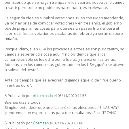
permitiendo que se hagan trampas, ellos sabrán, nosotros lo vamos
a sufrir pero como no podemos hacer nada, es irrelevante.
La segunda idea es si habrá votaciones. Pues con Biden mandando,
ya no hay prisa de convocar votaciones y en tres años, el gobierno
puede preparar las cosas para que sea un paseo triunfal para el
líder, es más, las votaciones catalanas de febrero ya serán un puro
amaño.
Porque, claro, si en USA los procesos electorales son puro teatro, no
vamos a esperar otra cosa aquí. Y no olvidemos que a los
comunistas solo se les echa por la fuerza y nunca en las urnas.
Además, con los comunistas gobernado en los USA ¿quién se atreve
a salirse del tiesto?
Ante los tiempos que se avecinan digamos aquello de " fue bueno
mientras duró".
Publicado por
el 05/11/2020 11:56
5.
el iluminado
Buenos días a todos
Simplemente decir que aquí las próximas elecciones ( SI LAS HAY !
),tendremos un especialistas para dar resultados : El sr. TEZANO
Publicado por
el 05/11/2020 16:14
6.
Chemsen