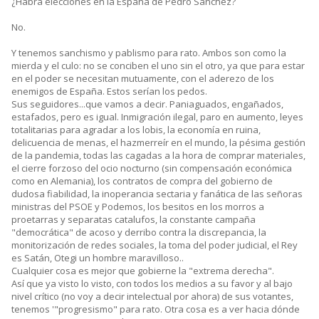
¿Habrá elecciones en la España de Pedro Sánchez?
No.
Y tenemos sanchismo y pablismo para rato. Ambos son como la
mierda y el culo: no se conciben el uno sin el otro, ya que para estar
en el poder se necesitan mutuamente, con el aderezo de los
enemigos de España. Estos serían los pedos.
Sus seguidores...que vamos a decir. Paniaguados, engañados,
estafados, pero es igual. Inmigración ilegal, paro en aumento, leyes
totalitarias para agradar a los lobis, la economía en ruina,
delicuencia de menas, el hazmerreír en el mundo, la pésima gestión
de la pandemia, todas las cagadas a la hora de comprar materiales,
el cierre forzoso del ocio nocturno (sin compensación económica
como en Alemania), los contratos de compra del gobierno de
dudosa fiabilidad, la inoperancia sectaria y fanática de las señoras
ministras del PSOE y Podemos, los besitos en los morros a
proetarras y separatas catalufos, la constante campaña
"democrática" de acoso y derribo contra la discrepancia, la
monitorización de redes sociales, la toma del poder judicial, el Rey
es Satán, Otegi un hombre maravilloso..
Cualquier cosa es mejor que gobierne la "extrema derecha".
Así que ya visto lo visto, con todos los medios a su favor y al bajo
nivel crítico (no voy a decir intelectual por ahora) de sus votantes,
tenemos '"progresismo" para rato. Otra cosa es a ver hacia dónde