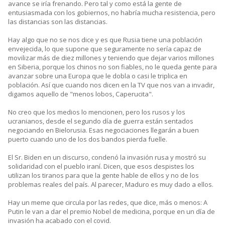
avance se iría frenando. Pero tal y como está la gente de
entusiasmada con los gobiernos, no habría mucha resistencia, pero
las distancias son las distancias.
Hay algo que no se nos dice y es que Rusia tiene una población
envejecida, lo que supone que seguramente no sería capaz de
movilizar más de diez millones y teniendo que dejar varios millones
en Siberia, porque los chinos no son fiables, no le queda gente para
avanzar sobre una Europa que le dobla o casi le triplica en
población. Así que cuando nos dicen en la TV que nos van a invadir,
digamos aquello de "menos lobos, Caperucita".
No creo que los medios lo mencionen, pero los rusos y los
ucranianos, desde el segundo día de guerra están sentados
negociando en Bielorusia. Esas negociaciones llegarán a buen
puerto cuando uno de los dos bandos pierda fuelle.
El Sr. Biden en un discurso, condenó la invasión rusa y mostró su
solidaridad con el pueblo iraní. Dicen, que esos despistes los
utilizan los tiranos para que la gente hable de ellos y no de los
problemas reales del país. Al parecer, Maduro es muy dado a ellos.
Hay un meme que circula por las redes, que dice, más o menos: A
Putin le van a dar el premio Nobel de medicina, porque en un día de
invasión ha acabado con el covid.