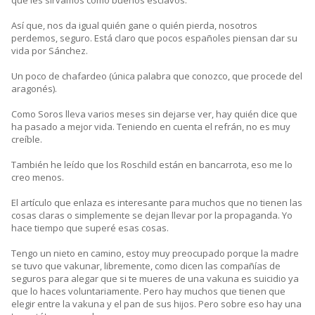
que les sirvamos como buenos esclavos.
Así que, nos da igual quién gane o quién pierda, nosotros
perdemos, seguro. Está claro que pocos españoles piensan dar su
vida por Sánchez.
Un poco de chafardeo (única palabra que conozco, que procede del
aragonés).
Como Soros lleva varios meses sin dejarse ver, hay quién dice que
ha pasado a mejor vida. Teniendo en cuenta el refrán, no es muy
creíble.
También he leído que los Roschild están en bancarrota, eso me lo
creo menos.
El artículo que enlaza es interesante para muchos que no tienen las
cosas claras o simplemente se dejan llevar por la propaganda. Yo
hace tiempo que superé esas cosas.
Tengo un nieto en camino, estoy muy preocupado porque la madre
se tuvo que vakunar, libremente, como dicen las compañías de
seguros para alegar que si te mueres de una vakuna es suicidio ya
que lo haces voluntariamente. Pero hay muchos que tienen que
elegir entre la vakuna y el pan de sus hijos. Pero sobre eso hay una