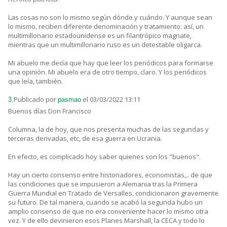
Las cosas no son lo mismo según dónde y cuándo. Y aunque sean
lo mismo, reciben diferente denominación y tratamiento: así, un
multimillonario estadounidense es un filantrópico magnate,
mientras que un multimillonario ruso es un detestable oligarca.
Mi abuelo me decía que hay que leer los periódicos para formarse
una opinión. Mi abuelo era de otro tiempo, claro. Y los periódicos
que leía, también.
Publicado por
el 03/03/2022 13:11
3.
pasmao
Buenos días Don Francisco
Columna, la de hoy, que nos presenta muchas de las segundas y
terceras derivadas, etc, de esa guerra en Ucrania.
En efecto, es complicado hoy saber quienes son los "buenos".
Hay un cierto consenso entre historiadores, economistas,.. de que
las condiciones que se impusieron a Alemania tras la Primera
Guerra Mundial en Tratado de Versalles, condicionaron gravemente
su futuro. De tal manera, cuando se acabó la segunda hubo un
amplio consenso de que no era conveniente hacer lo mismo otra
vez. Y de ello devinieron esos Planes Marshall, la CECA y todo lo