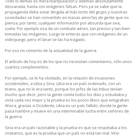
Todo lo demás es mera manipulación y además absolutamente
descarada, hasta con imágenes falsas. Pero ya se sabe que la
propaganda debe estar dirigida al más tonto del grupo y nuestras
sociedades se han convertido en masas amorfas de gente que no
piensa, por tanto, cualquier información por absurda que sea,
cuela. Por ejemplo esa de un combate aéreo, tan preciso y tan bien
tomadas las imágenes. Luego te enteras que son imágenes de un
videojuego, pero el lanar se las ha tragado.
Por eso no comento de la actualidad de la guerra.
El artículo de hoy es de los que no necesitan comentarios, sólo unos
cuantos complementos.
Por ejemplo, se le ha olvidado, en la relación de invasiones
occidentales, a Libia y Siria. Libia era un país ordenado, con un
tirano, que no lo era tanto, porque los jefes de las tribus tenían
mucho que decir, pero la gente comía todos los días y estudiaba y
vivía cada vez mejor y la prueba es los pocos libios que emigraban.
Ahora, gracias a Occidente, Libia es un país fallido, donde la gente
pasa hambre y muere en una interminable lucha entre señores de
la guerra.
Siria era un país razonable y la prueba es que se respetaba a los
cristianos, que es la prueba que un país no está tan mal. Vino