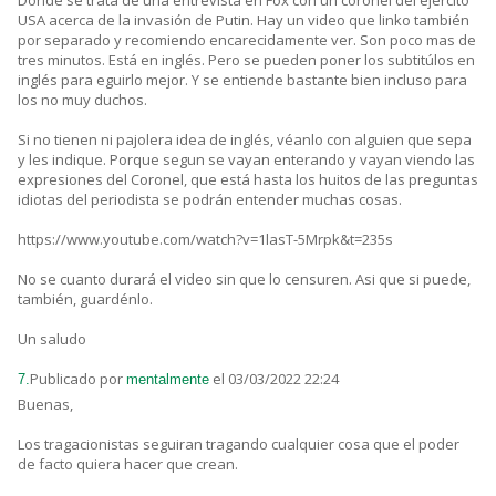
Donde se trata de una entrevista en Fox con un coronel del ejército
USA acerca de la invasión de Putin. Hay un video que linko también
por separado y recomiendo encarecidamente ver. Son poco mas de
tres minutos. Está en inglés. Pero se pueden poner los subtitúlos en
inglés para eguirlo mejor. Y se entiende bastante bien incluso para
los no muy duchos.
Si no tienen ni pajolera idea de inglés, véanlo con alguien que sepa
y les indique. Porque segun se vayan enterando y vayan viendo las
expresiones del Coronel, que está hasta los huitos de las preguntas
idiotas del periodista se podrán entender muchas cosas.
https://www.youtube.com/watch?v=1lasT-5Mrpk&t=235s
No se cuanto durará el video sin que lo censuren. Asi que si puede,
también, guardénlo.
Un saludo
Publicado por
el 03/03/2022 22:24
7.
mentalmente
Buenas,
Los tragacionistas seguiran tragando cualquier cosa que el poder
de facto quiera hacer que crean.