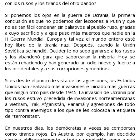
con los rusos y los tiranos del otro bando?
Si ponemos los ojos en la guerra de Ucrania, la primera
conclusión es que no podemos dar lecciones a Putin y que
no es tan fácil condenar sin paliativos al pueblo ruso, gracias
a cuyo sacrificio y a que puso más muertos que nadie en la
II Guerra Mundial, Europa y tal vez el mundo entero esté
hoy libre de la tiranía nazi. Después, cuando la Unión
Soviética se hundió, Occidente no supo ganarse a los rusos
y los abandonó para que saborearan la miseria. Hoy se
están rehaciendo y han generado un odio nuevo y fuerte a
los occidentales y a sus corrupciones y mentiras.
Si es desde el punto de vista de las agresiones, los Estados
Unidos han realizado más invasiones e iniciado más guerras
que ningún otro país desde 1945. La invasión de Ucrania por
los rusos estuvo precedida de invasiones norteamericanas
a Vietnam, Irak, Afganistán, Panamá y agresiones de todo
tipo contra enemigos a los que se les colocaba la etiqueta
de "terroristas".
En nuestros días, los demócratas a veces se comportan
como tiranos rojos. En Austria, por ejemplo, han decidido
vacunar obligatoriamente a toda su población, pese a que