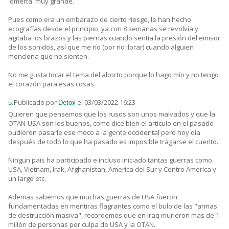
'omertá' muy grande.
Pues como era un embarazo de cierto riesgo, le han hecho
ecografías desde el principio, ya con 8 semanas se revolvía y
agitaba los brazos y las piernas cuando sentía la presión del emisor
de los sonidos, así que me río (por no llorar) cuando alguien
menciona que no sienten.
No me gusta tocar el tema del aborto porque lo hago mío y no tengo
el corazón para esas cosas.
Publicado por
el 03/03/2022 16:23
5.
Detox
Quieren que pensemos que los rusos son unos malvados y que la
OTAN-USA son los buenos, como dice bien el artículo en el pasado
pudieron pasarle ese moco a la gente occidental pero hoy día
después de todo lo que ha pasado es imposible tragarse el cuento.
Ningun pais ha participado e incluso iniciado tantas guerras como
USA, Vietnam, Irak, Afghanistan, America del Sur y Centro America y
un largo etc.
Ademas sabemos que muchas guerras de USA fueron
fundamentadas en mentiras flagrantes como el bulo de las "armas
de destrucción masiva", recordemos que en Iraq murieron mas de 1
millón de personas por culpa de USA y la OTAN.