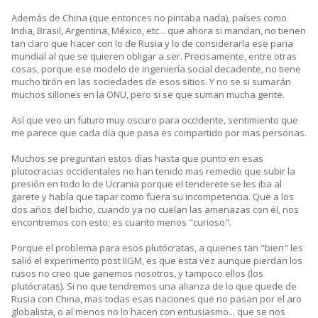
Además de China (que entonces no pintaba nada), países como
India, Brasil, Argentina, México, etc... que ahora si mandan, no tienen
tan claro que hacer con lo de Rusia y lo de considerarla ese paria
mundial al que se quieren obligar a ser. Precisamente, entre otras
cosas, porque ese modelo de ingeniería social decadente, no tiene
mucho tirón en las sociedades de esos sitios. Y no se si sumarán
muchos sillones en la ONU, pero si se que suman mucha gente.
Así que veo un futuro muy oscuro para occidente, sentimiento que
me parece que cada día que pasa es compartido por mas personas.
Muchos se preguntan estos días hasta que punto en esas
plutocracias occidentales no han tenido mas remedio que subir la
presión en todo lo de Ucrania porque el tenderete se les iba al
garete y había que tapar como fuera su incompetencia. Que a los
dos años del bicho, cuando ya no cuelan las amenazas con él, nos
encontremos con esto; es cuanto menos "curioso".
Porque el problema para esos plutócratas, a quienes tan "bien" les
salió el experimento post IIGM, es que esta vez aunque pierdan los
rusos no creo que ganemos nosotros, y tampoco ellos (los
plutócratas). Si no que tendremos una alianza de lo que quede de
Rusia con China, mas todas esas naciones que no pasan por el aro
globalista, o al menos no lo hacen con entusiasmo... que se nos