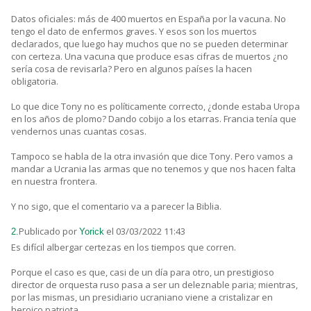
Datos oficiales: más de 400 muertos en España por la vacuna. No
tengo el dato de enfermos graves. Y esos son los muertos
declarados, que luego hay muchos que no se pueden determinar
con certeza. Una vacuna que produce esas cifras de muertos ¿no
sería cosa de revisarla? Pero en algunos países la hacen
obligatoria.
Lo que dice Tony no es políticamente correcto, ¿donde estaba Uropa
en los años de plomo? Dando cobijo a los etarras. Francia tenía que
vendernos unas cuantas cosas.
Tampoco se habla de la otra invasión que dice Tony. Pero vamos a
mandar a Ucrania las armas que no tenemos y que nos hacen falta
en nuestra frontera.
Y no sigo, que el comentario va a parecer la Biblia.
Publicado por
el 03/03/2022 11:43
2.
Yorick
Es difícil albergar certezas en los tiempos que corren.
Porque el caso es que, casi de un día para otro, un prestigioso
director de orquesta ruso pasa a ser un deleznable paria; mientras,
por las mismas, un presidiario ucraniano viene a cristalizar en
heroico patriota.