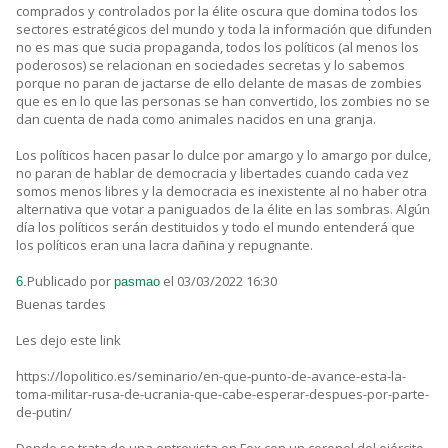
comprados y controlados por la élite oscura que domina todos los
sectores estratégicos del mundo y toda la información que difunden
no es mas que sucia propaganda, todos los políticos (al menos los
poderosos) se relacionan en sociedades secretas y lo sabemos
porque no paran de jactarse de ello delante de masas de zombies
que es en lo que las personas se han convertido, los zombies no se
dan cuenta de nada como animales nacidos en una granja.
Los políticos hacen pasar lo dulce por amargo y lo amargo por dulce,
no paran de hablar de democracia y libertades cuando cada vez
somos menos libres y la democracia es inexistente al no haber otra
alternativa que votar a paniguados de la élite en las sombras. Algún
día los políticos serán destituidos y todo el mundo entenderá que
los políticos eran una lacra dañina y repugnante.
Publicado por
el 03/03/2022 16:30
6.
pasmao
Buenas tardes
Les dejo este link
https://lopolitico.es/seminario/en-que-punto-de-avance-esta-la-
toma-militar-rusa-de-ucrania-que-cabe-esperar-despues-por-parte-
de-putin/