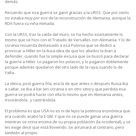
demás.
Recuerdo que esa guerra se ganó gracias a la URSS. Que por cierto
no estaba muy por eso de la reconstrucción de Alemania, aunque la
RDA fuera su niña mimada.
Con la URSS, tras la caída del muro, se ha hecho exactamente lo
mismo que se hizo con el Tratado de Versalles con Alemania. Y lo de
Ucrania recuerda demasiado a esa Polonia que se dedicó a
provocar a Hitler en la ilusa idea de que los aliados la iban a
defender, cuando fue la simple excusa que se buscó para declarar
la guerra a Hitler. Lo pagaron los polacos, y lo pagaron doblemente
porque además quedaron del otro lado de la raya cuando lo de
Yalta.
La ideica, post guerra fría, era la de que antes o después Rusia iba
a saltar, se iba a liar (en Ucrania o en otro sitio) y que perdida esa
guerra se podrá hacer con ella lo mismo que en Alemania antes,
troceándola.. y castrándola.
El problema es que USA no es ni de lejos la potencia económica que
era cuando acabó la II GM. Y que no se puede ganar una guerra
mientras se orina encima de su propia población (la occidental), y se
les exige decir que está lloviendo. Se arruinará al contrario, pero
también al propio.