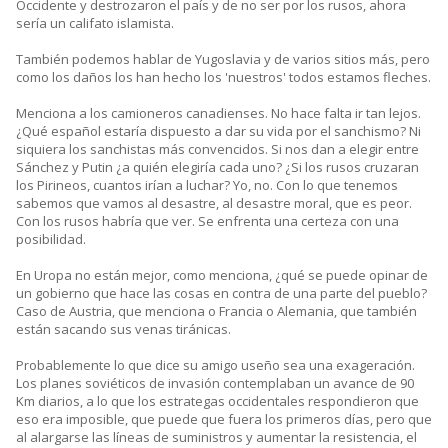
Occidente y destrozaron el país y de no ser por los rusos, ahora
sería un califato islamista.
También podemos hablar de Yugoslavia y de varios sitios más, pero
como los daños los han hecho los 'nuestros' todos estamos fleches.
Menciona a los camioneros canadienses. No hace falta ir tan lejos.
¿Qué español estaría dispuesto a dar su vida por el sanchismo? Ni
siquiera los sanchistas más convencidos. Si nos dan a elegir entre
Sánchez y Putin ¿a quién elegiría cada uno? ¿Si los rusos cruzaran
los Pirineos, cuantos irían a luchar? Yo, no. Con lo que tenemos
sabemos que vamos al desastre, al desastre moral, que es peor.
Con los rusos habría que ver. Se enfrenta una certeza con una
posibilidad.
En Uropa no están mejor, como menciona, ¿qué se puede opinar de
un gobierno que hace las cosas en contra de una parte del pueblo?
Caso de Austria, que menciona o Francia o Alemania, que también
están sacando sus venas tiránicas.
Probablemente lo que dice su amigo useño sea una exageración.
Los planes soviéticos de invasión contemplaban un avance de 90
Km diarios, a lo que los estrategas occidentales respondieron que
eso era imposible, que puede que fuera los primeros días, pero que
al alargarse las líneas de suministros y aumentar la resistencia, el