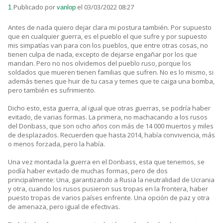
Publicado por
el 03/03/2022 08:27
1.
vanlop
Antes de nada quiero dejar clara mi postura también. Por supuesto
que en cualquier guerra, es el pueblo el que sufre y por supuesto
mis simpatías van para con los pueblos, que entre otras cosas, no
tienen culpa de nada, excepto de dejarse engañar por los que
mandan. Pero no nos olvidemos del pueblo ruso, porque los
soldados que mueren tienen familias que sufren. No es lo mismo, si
además tienes que huir de tu casa y temes que te caiga una bomba,
pero también es sufrimiento.
Dicho esto, esta guerra, al igual que otras guerras, se podría haber
evitado, de varias formas. La primera, no machacando a los rusos
del Donbass, que son ocho años con más de 14 000 muertos y miles
de desplazados. Recuerden que hasta 2014, había convivencia, más
o menos forzada, pero la había.
Una vez montada la guerra en el Donbass, esta que tenemos, se
podía haber evitado de muchas formas, pero de dos
principalmente: Una, garantizando a Rusia la neutralidad de Ucrania
y otra, cuando los rusos pusieron sus tropas en la frontera, haber
puesto tropas de varios países enfrente. Una opción de paz y otra
de amenaza, pero igual de efectivas.