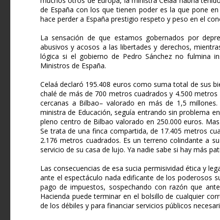
muchos otros de Europa, la ministra Celaá habría tenido 
de España con los que tienen poder es la que pone en 
hace perder a España prestigio respeto y peso en el con
La sensación de que estamos gobernados por depre
abusivos y acosos a las libertades y derechos, mientra
lógica si el gobierno de Pedro Sánchez no fulmina i
Ministros de España.
Celaá declaró 195.408 euros como suma total de sus bi
chalé de más de 700 metros cuadrados y 4.500 metros 
cercanas a Bilbao– valorado en más de 1,5 millones. 
ministra de Educación, seguía entrando sin problema e
pleno centro de Bilbao valorado en 250.000 euros. Mas
Se trata de una finca compartida, de 17.405 metros cu
2.176 metros cuadrados. Es un terreno colindante a su
servicio de su casa de lujo. Ya nadie sabe si hay más pat
Las consecuencias de esa sucia permisividad ética y lega
ante el espectáculo nada edificante de los poderosos su
pago de impuestos, sospechando con razón que ante l
Hacienda puede terminar en el bolsillo de cualquier co
de los débiles y para financiar servicios públicos necesar