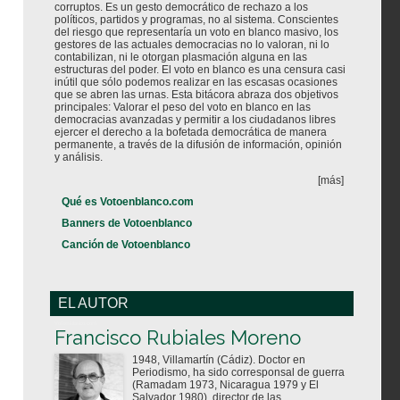
corruptos. Es un gesto democrático de rechazo a los
políticos, partidos y programas, no al sistema. Conscientes
del riesgo que representaría un voto en blanco masivo, los
gestores de las actuales democracias no lo valoran, ni lo
contabilizan, ni le otorgan plasmación alguna en las
estructuras del poder. El voto en blanco es una censura casi
inútil que sólo podemos realizar en las escasas ocasiones
que se abren las urnas. Esta bitácora abraza dos objetivos
principales: Valorar el peso del voto en blanco en las
democracias avanzadas y permitir a los ciudadanos libres
ejercer el derecho a la bofetada democrática de manera
permanente, a través de la difusión de información, opinión
y análisis.
[más]
Qué es Votoenblanco.com
Banners de Votoenblanco
Canción de Votoenblanco
EL AUTOR
Votoenblanco.com
Francisco Rubiales Moreno
1948, Villamartín (Cádiz). Doctor en
Periodismo, ha sido corresponsal de guerra
(Ramadam 1973, Nicaragua 1979 y El
Salvador 1980), director de las