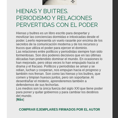
HIENAS Y BUITRES.
PERIODISMO Y RELACIONES
PERVERTIDAS CON EL PODER
Hienas y buitres es un libro escrito para despertar y
movilizar las conciencias dormidas e intoxicadas desde el
poder. Leerlo representa un vuelo rasante por encima de los
secretos de la comunicación moderna y de los recursos y
trucos que utiliza el poder para ejercer el dominio.
Las relaciones entre políticos y periodistas siempre han sido
tormentosas. Son dos poderes decisivos que en las últimas
décadas han pretendido dominar el mundo. En ocasiones lo
han mejorado, pero otras veces lo han empujado hacia el
drama y el fracaso. Políticos y periodistas se aman y se
odian, luchan y cooperan, nos empujan hacia el progreso y
también nos frenan. Son como las hienas y los buitres, que
comen y limpian huesos juntos, pero sin soportarse. Al
desentrañar el misterio, aprenderemos también a
defendernos de sus fechorías.
Los medios son la única fuerza del siglo XXI que tiene poder
para poner y quitar gobiernos y para cambiar los destinos
del mundo.
[
Más
]
COMPRAR EJEMPLARES FIRMADOS POR EL AUTOR