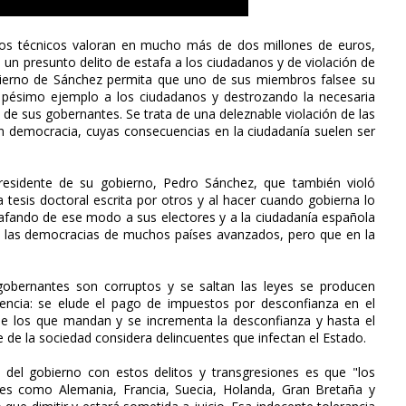
 los técnicos valoran en mucho más de dos millones de euros,
un presunto delito de estafa a los ciudadanos y de violación de
obierno de Sánchez permita que uno de sus miembros falsee su
en pésimo ejemplo a los ciudadanos y destrozando la necesaria
 de sus gobernantes. Se trata de una deleznable violación de las
en democracia, cuyas consecuencias en la ciudadanía suelen ser
residente de su gobierno, Pedro Sánchez, que también violó
tesis doctoral escrita por otros y al hacer cuando gobierna lo
tafando de ese modo a sus electores y a la ciudadanía española
n las democracias de muchos países avanzados, pero que en la
obernantes son corruptos y se saltan las leyes se producen
encia: se elude el pago de impuestos por desconfianza en el
 de los que mandan y se incrementa la desconfianza y hasta el
 de la sociedad considera delincuentes que infectan el Estado.
 del gobierno con estos delitos y transgresiones es que "los
ses como Alemania, Francia, Suecia, Holanda, Gran Bretaña y