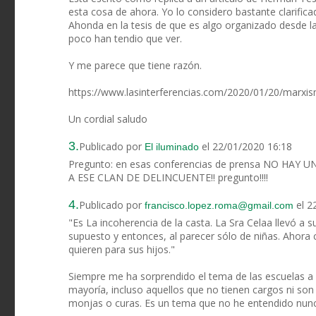
esta cosa de ahora. Yo lo considero bastante clarific
Ahonda en la tesis de que es algo organizado desde l
poco han tendio que ver.
Y me parece que tiene razón.
https://www.lasinterferencias.com/2020/01/20/marxism
Un cordial saludo
3.
Publicado por
el 22/01/2020 16:18
El iluminado
Pregunto: en esas conferencias de prensa NO HA
A ESE CLAN DE DELINCUENTE!! pregunto!!!!
4.
Publicado por
el 2
francisco.lopez.roma@gmail.com
"Es La incoherencia de la casta. La Sra Celaa llevó a 
supuesto y entonces, al parecer sólo de niñas. Ahora
quieren para sus hijos."
Siempre me ha sorprendido el tema de las escuelas a la
mayoría, incluso aquellos que no tienen cargos ni son 
monjas o curas. Es un tema que no he entendido nunca