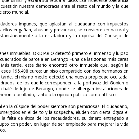
que dimitir y estará sometida a juicio. Esa indecente tolerancia
cuestión nuestra democracia ante el resto del mundo y la que
cierto mundial.
dadores impunes, que aplastan al ciudadano con impuestos
s ellos engañan, abusan y prevarican, se convierte en natural y
nstantáneamente a la estafadora y la expulsa del Consejo de
enes inmuebles. OKDIARIO detectó primero el inmenso y lujoso
cuadrados de parcela en Berango –una de las zonas más caras
Más tarde, este diario encontró otro inmueble que, según la
n esos 195.408 euros: un piso compartido con dos hermanos en
 tarde, el mismo medio detectó una nueva propiedad ocultada.
adrados, de los que le corresponden a la portavoz del Gobierno
 chalé de lujo de Berango, donde se albergan instalaciones de
rimonio ocultado, tanto a la opinión pública como al fisco.
l en la cúspide del poder siempre son perniciosas. El ciudadano,
mergidos en el delito y la sospecha, eluden con cierta lógica el
a falta de ética de los recaudadores, su dinero entregado a
rrupto con poder, en lugar de ser empleado para mejorar la vida
ios.