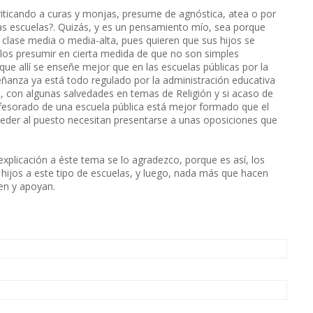
riticando a curas y monjas, presume de agnóstica, atea o por
esas escuelas?. Quizás, y es un pensamiento mío, sea porque
 clase media o media-alta, pues quieren que sus hijos se
llos presumir en cierta medida de que no son simples
que allí se enseñe mejor que en las escuelas públicas por la
señanza ya está todo regulado por la administración educativa
 con algunas salvedades en temas de Religión y si acaso de
ofesorado de una escuela pública está mejor formado que el
eder al puesto necesitan presentarse a unas oposiciones que
explicación a éste tema se lo agradezco, porque es así, los
s hijos a este tipo de escuelas, y luego, nada más que hacen
den y apoyan.