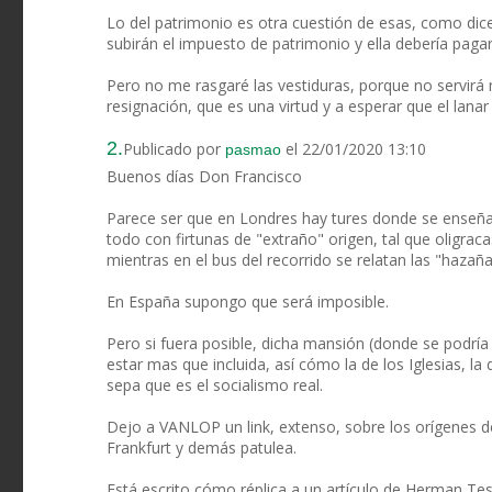
Lo del patrimonio es otra cuestión de esas, como dice
subirán el impuesto de patrimonio y ella debería pagar
Pero no me rasgaré las vestiduras, porque no servirá
resignación, que es una virtud y a esperar que el lanar
2.
Publicado por
el 22/01/2020 13:10
pasmao
Buenos días Don Francisco
Parece ser que en Londres hay tures donde se enseñan 
todo con firtunas de "extraño" origen, tal que oligrac
mientras en el bus del recorrido se relatan las "haza
En España supongo que será imposible.
Pero si fuera posible, dicha mansión (donde se podría 
estar mas que incluida, así cómo la de los Iglesias, la
sepa que es el socialismo real.
Dejo a VANLOP un link, extenso, sobre los orígenes de
Frankfurt y demás patulea.
Está escrito cómo réplica a un artículo de Herman Tes