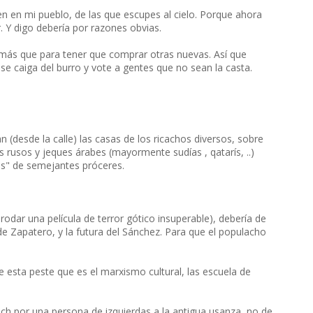
n en mi pueblo, de las que escupes al cielo. Porque ahora
. Y digo debería por razones obvias.
 más que para tener que comprar otras nuevas. Así que
 se caiga del burro y vote a gentes que no sean la casta.
(desde la calle) las casas de los ricachos diversos, sobre
as rusos y jeques árabes (mayormente sudías , qatarís, ..)
ñas" de semejantes próceres.
rodar una película de terror gótico insuperable), debería de
 de Zapatero, y la futura del Sánchez. Para que el populacho
 esta peste que es el marxismo cultural, las escuela de
ch por una persona de izquierdas a la antigua usanza, no de