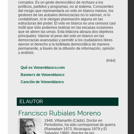
corruptos. Es un gesto democrático de rechazo a los
políticos, partidos y programas, no al sistema. Conscientes
del riesgo que representaría un voto en blanco masivo, los
gestores de las actuales democracias no lo valoran, ni lo
contabilizan, ni le otorgan plasmación alguna en las
estructuras del poder. El voto en blanco es una censura casi
inútil que sólo podemos realizar en las escasas ocasiones
que se abren las urnas. Esta bitácora abraza dos objetivos
principales: Valorar el peso del voto en blanco en las
democracias avanzadas y permitir a los ciudadanos libres
ejercer el derecho a la bofetada democrática de manera
permanente, a través de la difusión de información, opinión
y análisis.
[más]
Qué es Votoenblanco.com
Banners de Votoenblanco
Canción de Votoenblanco
EL AUTOR
Votoenblanco.com
Francisco Rubiales Moreno
1948, Villamartín (Cádiz). Doctor en
Periodismo, ha sido corresponsal de guerra
(Ramadam 1973, Nicaragua 1979 y El
Salvador 1980), director de las