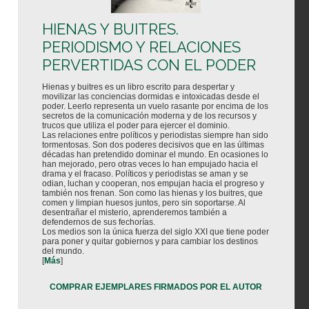
HIENAS Y BUITRES.
PERIODISMO Y RELACIONES
PERVERTIDAS CON EL PODER
Hienas y buitres es un libro escrito para despertar y
movilizar las conciencias dormidas e intoxicadas desde el
poder. Leerlo representa un vuelo rasante por encima de los
secretos de la comunicación moderna y de los recursos y
trucos que utiliza el poder para ejercer el dominio.
Las relaciones entre políticos y periodistas siempre han sido
tormentosas. Son dos poderes decisivos que en las últimas
décadas han pretendido dominar el mundo. En ocasiones lo
han mejorado, pero otras veces lo han empujado hacia el
drama y el fracaso. Políticos y periodistas se aman y se
odian, luchan y cooperan, nos empujan hacia el progreso y
también nos frenan. Son como las hienas y los buitres, que
comen y limpian huesos juntos, pero sin soportarse. Al
desentrañar el misterio, aprenderemos también a
defendernos de sus fechorías.
Los medios son la única fuerza del siglo XXI que tiene poder
para poner y quitar gobiernos y para cambiar los destinos
del mundo.
[
Más
]
COMPRAR EJEMPLARES FIRMADOS POR EL AUTOR