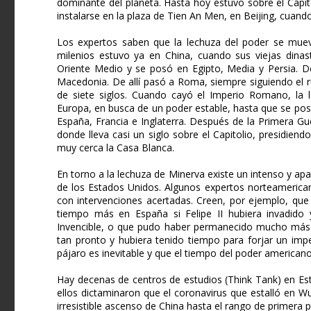
dominante del planeta. Hasta hoy estuvo sobre el Capi
instalarse en la plaza de Tien An Men, en Beijing, cuan
Los expertos saben que la lechuza del poder se muev
milenios estuvo ya en China, cuando sus viejas dina
Oriente Medio y se posó en Egipto, Media y Persia. D
Macedonia. De allí pasó a Roma, siempre siguiendo el r
de siete siglos. Cuando cayó el Imperio Romano, la
Europa, en busca de un poder estable, hasta que se po
España, Francia e Inglaterra. Después de la Primera G
donde lleva casi un siglo sobre el Capitolio, presidi
muy cerca la Casa Blanca.
En torno a la lechuza de Minerva existe un intenso y apa
de los Estados Unidos. Algunos expertos norteamerican
con intervenciones acertadas. Creen, por ejemplo, qu
tiempo más en España si Felipe II hubiera invadido 
Invencible, o que pudo haber permanecido mucho más
tan pronto y hubiera tenido tiempo para forjar un impe
pájaro es inevitable y que el tiempo del poder american
Hay decenas de centros de estudios (Think Tank) en Es
ellos dictaminaron que el coronavirus que estalló en W
irresistible ascenso de China hasta el rango de primera 