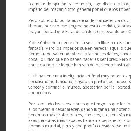
"cambiar de opinión" y ser un día, algo distinto a lo qu
imperio del mecanicismo general por el que los imper
Pero sobretodo por la ausencia de competencia de otra
libertad, por eso ese enigma no está decidido, si otra
mayor libertad que Estados Unidos, empezando por C
Y que China de repente un día sea tan libre o más qu
fantasía. Pero los imperios suelen heredar aquello que
demostrado saber adaptarse a las necesidades, saber 
cosa, lo único que no saben hacer es ser libres. Pero n
consecuencia de lo que han venido haciendo hasta ah
Si China tiene una inteligencia artificial muy potente
socialismo no funciona, llegará un punto que incluso so
vencer y dominar el mundo, apostarían por la libertad
conocemos.
Por otro lado las sensaciones que tengo es que los i
ellos fueran a desaparecer, dando lugar a una potenci
personas más profesionales, capaces, etc. tendrán más 
esas personas más capaces tienden a pertenecer a una
dominio mundial, pero ya no podría considerarse un imp