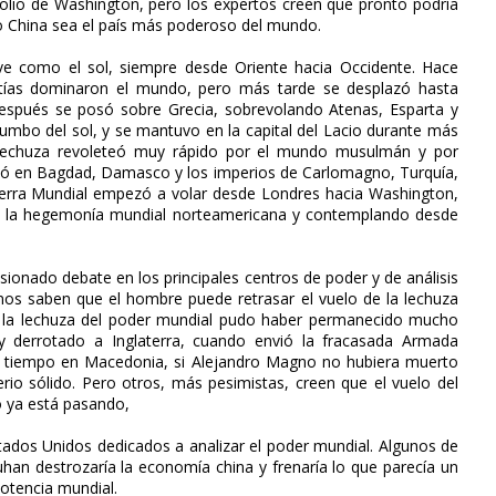
tolio de Washington, pero los expertos creen que pronto podría
do China sea el país más poderoso del mundo.
e como el sol, siempre desde Oriente hacia Occidente. Hace
stías dominaron el mundo, pero más tarde se desplazó hasta
espués se posó sobre Grecia, sobrevolando Atenas, Esparta y
umbo del sol, y se mantuvo en la capital del Lacio durante más
 lechuza revoleteó muy rápido por el mundo musulmán y por
só en Bagdad, Damasco y los imperios de Carlomagno, Turquía,
uerra Mundial empezó a volar desde Londres hacia Washington,
endo la hegemonía mundial norteamericana y contemplando desde
sionado debate en los principales centros de poder y de análisis
os saben que el hombre puede retrasar el vuelo de la lechuza
e la lechuza del poder mundial pudo haber permanecido mucho
y derrotado a Inglaterra, cuando envió la fracasada Armada
 tiempo en Macedonia, si Alejandro Magno no hubiera muerto
rio sólido. Pero otros, más pesimistas, creen que el vuelo del
o ya está pasando,
tados Unidos dedicados a analizar el poder mundial. Algunos de
uhan destrozaría la economía china y frenaría lo que parecía un
potencia mundial.