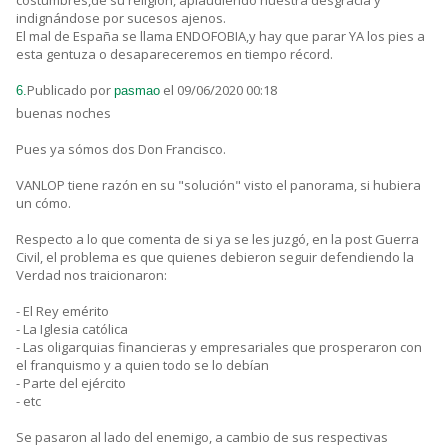
costumbres,de su religión, aplaudiendo nuestra desgracia y
indignándose por sucesos ajenos.
El mal de España se llama ENDOFOBIA,y hay que parar YA los pies a
esta gentuza o desapareceremos en tiempo récord.
Publicado por
el 09/06/2020 00:18
6.
pasmao
buenas noches
Pues ya sómos dos Don Francisco.
VANLOP tiene razón en su "solución" visto el panorama, si hubiera
un cómo.
Respecto a lo que comenta de si ya se les juzgó, en la post Guerra
Civil, el problema es que quienes debieron seguir defendiendo la
Verdad nos traicionaron:
- El Rey emérito
- La Iglesia católica
- Las oligarquias financieras y empresariales que prosperaron con
el franquismo y a quien todo se lo debían
- Parte del ejército
- etc
Se pasaron al lado del enemigo, a cambio de sus respectivas