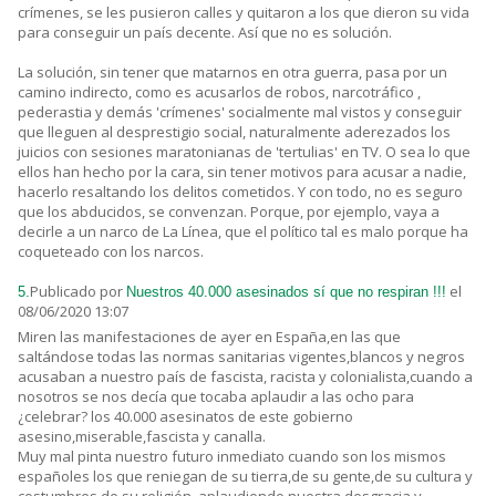
crímenes, se les pusieron calles y quitaron a los que dieron su vida
para conseguir un país decente. Así que no es solución.
La solución, sin tener que matarnos en otra guerra, pasa por un
camino indirecto, como es acusarlos de robos, narcotráfico ,
pederastia y demás 'crímenes' socialmente mal vistos y conseguir
que lleguen al desprestigio social, naturalmente aderezados los
juicios con sesiones maratonianas de 'tertulias' en TV. O sea lo que
ellos han hecho por la cara, sin tener motivos para acusar a nadie,
hacerlo resaltando los delitos cometidos. Y con todo, no es seguro
que los abducidos, se convenzan. Porque, por ejemplo, vaya a
decirle a un narco de La Línea, que el político tal es malo porque ha
coqueteado con los narcos.
Publicado por
el
5.
Nuestros 40.000 asesinados sí que no respiran !!!
08/06/2020 13:07
Miren las manifestaciones de ayer en España,en las que
saltándose todas las normas sanitarias vigentes,blancos y negros
acusaban a nuestro país de fascista, racista y colonialista,cuando a
nosotros se nos decía que tocaba aplaudir a las ocho para
¿celebrar? los 40.000 asesinatos de este gobierno
asesino,miserable,fascista y canalla.
Muy mal pinta nuestro futuro inmediato cuando son los mismos
españoles los que reniegan de su tierra,de su gente,de su cultura y