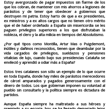
Estoy avergonzado de pagar impuestos sin fiarme de los
que los cobran, de mantener con mis ahorros a legiones de
parásitos y de tener que obedecer a gobiernos que
destruyen mi patria. Estoy harto de que a ex presidentes,
ex ministros y a ex altos cargos que no tienen otro mérito
que el de haber ordeñado a España sin misericordia se les
paguen privilegios superiores a los que disfrutaban la
nobleza, el clero y la alta milicia en tiempos del Absolutismo.
¿Por qué tipos como Montilla, Artur Mas o Puigdemont,
inútiles y dañinos reconocidos, tienen que deambular por la
vida cargados de privilegios, sueldazos y pensiones
vitalicias de lujo, cuando bajo sus presidencias Cataluña se
envileció y aprendió a odiar más a España?
Estos tres catalanes son sólo un ejemplo de lo que ocurre
en toda España, donde hay miles de parásitos merecedores
de cárcel amparados y pagados generosamente con el
dinero de todos. Los que gobiernan imponen su voluntad al
pueblo sin consultarlo y la política siempre es dictadura de
partidos.
Aunque España siempre ha maltratado a sus héroes y
premiado a su escoria, hoy se ha llegado demasiado lejos