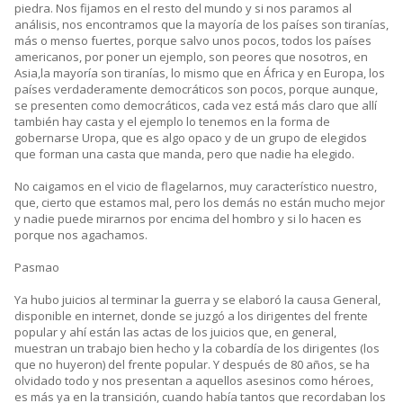
piedra. Nos fijamos en el resto del mundo y si nos paramos al
análisis, nos encontramos que la mayoría de los países son tiranías,
más o menso fuertes, porque salvo unos pocos, todos los países
americanos, por poner un ejemplo, son peores que nosotros, en
Asia,la mayoría son tiranías, lo mismo que en África y en Europa, los
países verdaderamente democráticos son pocos, porque aunque,
se presenten como democráticos, cada vez está más claro que allí
también hay casta y el ejemplo lo tenemos en la forma de
gobernarse Uropa, que es algo opaco y de un grupo de elegidos
que forman una casta que manda, pero que nadie ha elegido.
No caigamos en el vicio de flagelarnos, muy característico nuestro,
que, cierto que estamos mal, pero los demás no están mucho mejor
y nadie puede mirarnos por encima del hombro y si lo hacen es
porque nos agachamos.
Pasmao
Ya hubo juicios al terminar la guerra y se elaboró la causa General,
disponible en internet, donde se juzgó a los dirigentes del frente
popular y ahí están las actas de los juicios que, en general,
muestran un trabajo bien hecho y la cobardía de los dirigentes (los
que no huyeron) del frente popular. Y después de 80 años, se ha
olvidado todo y nos presentan a aquellos asesinos como héroes,
es más ya en la transición, cuando había tantos que recordaban los