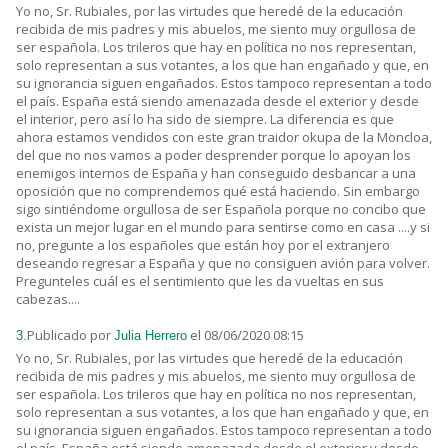
Yo no, Sr. Rubiales, por las virtudes que heredé de la educación
recibida de mis padres y mis abuelos, me siento muy orgullosa de
ser española. Los trileros que hay en política no nos representan,
solo representan a sus votantes, a los que han engañado y que, en
su ignorancia siguen engañados. Estos tampoco representan a todo
el país. España está siendo amenazada desde el exterior y desde
el interior, pero así lo ha sido de siempre. La diferencia es que
ahora estamos vendidos con este gran traidor okupa de la Moncloa,
del que no nos vamos a poder desprender porque lo apoyan los
enemigos internos de España y han conseguido desbancar a una
oposición que no comprendemos qué está haciendo. Sin embargo
sigo sintiéndome orgullosa de ser Española porque no concibo que
exista un mejor lugar en el mundo para sentirse como en casa ....y si
no, pregunte a los españoles que están hoy por el extranjero
deseando regresar a España y que no consiguen avión para volver.
Pregunteles cuál es el sentimiento que les da vueltas en sus
cabezas....
Publicado por
el 08/06/2020 08:15
3.
Julia Herrero
Yo no, Sr. Rubiales, por las virtudes que heredé de la educación
recibida de mis padres y mis abuelos, me siento muy orgullosa de
ser española. Los trileros que hay en política no nos representan,
solo representan a sus votantes, a los que han engañado y que, en
su ignorancia siguen engañados. Estos tampoco representan a todo