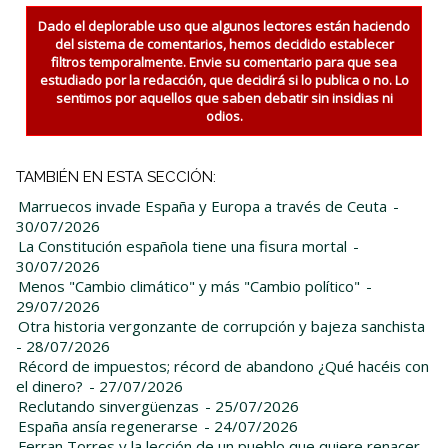
Dado el deplorable uso que algunos lectores están haciendo
del sistema de comentarios, hemos decidido establecer
filtros temporalmente. Envie su comentario para que sea
estudiado por la redacción, que decidirá si lo publica o no. Lo
sentimos por aquellos que saben debatir sin insidias ni
odios.
TAMBIÉN EN ESTA SECCIÓN:
Marruecos invade España y Europa a través de Ceuta
-
30/07/2026
La Constitución española tiene una fisura mortal
-
30/07/2026
Menos "Cambio climático" y más "Cambio político"
-
29/07/2026
Otra historia vergonzante de corrupción y bajeza sanchista
- 28/07/2026
Récord de impuestos; récord de abandono ¿Qué hacéis con
el dinero?
- 27/07/2026
Reclutando sinvergüenzas
- 25/07/2026
España ansía regenerarse
- 24/07/2026
Ferran Torres y la lección de un pueblo que quiere renacer