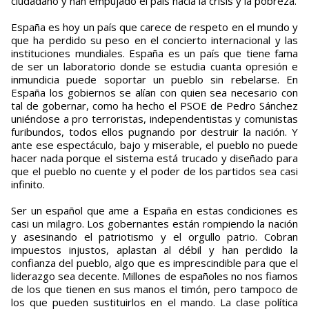
ciudadano y han empujado el país hacia la crisis y la pobreza.
España es hoy un país que carece de respeto en el mundo y
que ha perdido su peso en el concierto internacional y las
instituciones mundiales. España es un país que tiene fama
de ser un laboratorio donde se estudia cuanta opresión e
inmundicia puede soportar un pueblo sin rebelarse. En
España los gobiernos se alían con quien sea necesario con
tal de gobernar, como ha hecho el PSOE de Pedro Sánchez
uniéndose a pro terroristas, independentistas y comunistas
furibundos, todos ellos pugnando por destruir la nación. Y
ante ese espectáculo, bajo y miserable, el pueblo no puede
hacer nada porque el sistema está trucado y diseñado para
que el pueblo no cuente y el poder de los partidos sea casi
infinito.
Ser un español que ame a España en estas condiciones es
casi un milagro. Los gobernantes están rompiendo la nación
y asesinando el patriotismo y el orgullo patrio. Cobran
impuestos injustos, aplastan al débil y han perdido la
confianza del pueblo, algo que es imprescindible para que el
liderazgo sea decente. Millones de españoles no nos fiamos
de los que tienen en sus manos el timón, pero tampoco de
los que pueden sustituirlos en el mando. La clase política