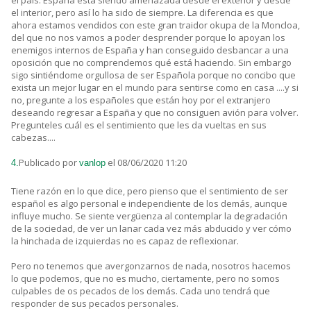
el país. España está siendo amenazada desde el exterior y desde
el interior, pero así lo ha sido de siempre. La diferencia es que
ahora estamos vendidos con este gran traidor okupa de la Moncloa,
del que no nos vamos a poder desprender porque lo apoyan los
enemigos internos de España y han conseguido desbancar a una
oposición que no comprendemos qué está haciendo. Sin embargo
sigo sintiéndome orgullosa de ser Española porque no concibo que
exista un mejor lugar en el mundo para sentirse como en casa ....y si
no, pregunte a los españoles que están hoy por el extranjero
deseando regresar a España y que no consiguen avión para volver.
Pregunteles cuál es el sentimiento que les da vueltas en sus
cabezas....
Publicado por
el 08/06/2020 11:20
4.
vanlop
Tiene razón en lo que dice, pero pienso que el sentimiento de ser
español es algo personal e independiente de los demás, aunque
influye mucho. Se siente vergüenza al contemplar la degradación
de la sociedad, de ver un lanar cada vez más abducido y ver cómo
la hinchada de izquierdas no es capaz de reflexionar.
Pero no tenemos que avergonzarnos de nada, nosotros hacemos
lo que podemos, que no es mucho, ciertamente, pero no somos
culpables de os pecados de los demás. Cada uno tendrá que
responder de sus pecados personales.