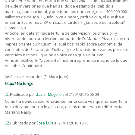
No se debe haber enterado que se han volatilizado 40.000 millones
de € de inversiones que han salido de estampida, debido al
maremagnum nacional, y que tenemos que renegociar 400.000.000
millones de deuda. ¿Quién lo va a hacer, Jordi Sevilla, el que iba a
enseñar Economía a ZP en cuatro tardes ?, ¿su socio de la coleta?.
¡¡"Amos" yá...!!.
Anoche, en determinada tertulia de telervisión , pudimos oir y
disfrutar de toda una lección por parte de D. Manuel Pizarro, con un
impresionante curriculum , el cual nos habló sobre Economia, de
conceptos de Estado , de Polìtica , y de hacia donde vamos por este
vericueto nacional, que no es otra cosa que un nuevo
Annual...político. El "aspirante" hubiera aprendido mucho de lo que
no sabe. Continuará...
José Luis Hernández (El Moro Juan)
http:// No tengo
Publicado por
el 21/01/2016 06:09
11.
Javier Mogollon
Como ha demostrado fehacientemente cada vez que ha abierto la
boca durante toda la legislatura, el más tonto es - con diferencia -
Mariano Rajoy.
Publicado por
el 21/01/2016 10:15
12.
José Luis