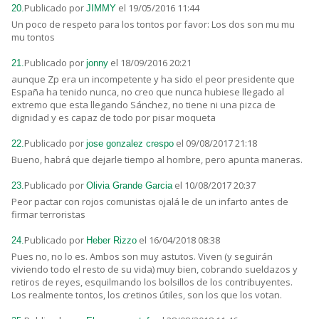
Publicado por
el 19/05/2016 11:44
20.
JIMMY
Un poco de respeto para los tontos por favor: Los dos son mu mu
mu tontos
Publicado por
el 18/09/2016 20:21
21.
jonny
aunque Zp era un incompetente y ha sido el peor presidente que
España ha tenido nunca, no creo que nunca hubiese llegado al
extremo que esta llegando Sánchez, no tiene ni una pizca de
dignidad y es capaz de todo por pisar moqueta
Publicado por
el 09/08/2017 21:18
22.
jose gonzalez crespo
Bueno, habrá que dejarle tiempo al hombre, pero apunta maneras.
Publicado por
el 10/08/2017 20:37
23.
Olivia Grande Garcia
Peor pactar con rojos comunistas ojalá le de un infarto antes de
firmar terroristas
Publicado por
el 16/04/2018 08:38
24.
Heber Rizzo
Pues no, no lo es. Ambos son muy astutos. Viven (y seguirán
viviendo todo el resto de su vida) muy bien, cobrando sueldazos y
retiros de reyes, esquilmando los bolsillos de los contribuyentes.
Los realmente tontos, los cretinos útiles, son los que los votan.