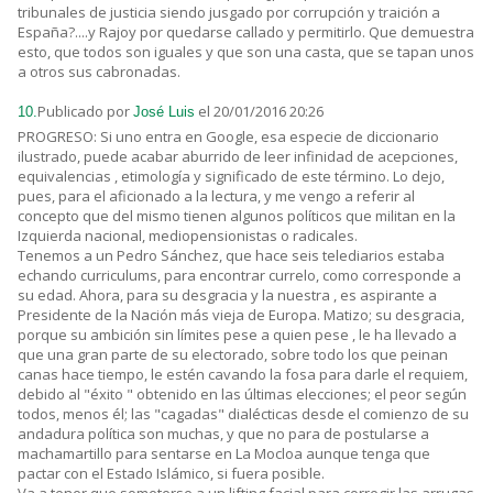
tribunales de justicia siendo jusgado por corrupción y traición a
España?....y Rajoy por quedarse callado y permitirlo. Que demuestra
esto, que todos son iguales y que son una casta, que se tapan unos
a otros sus cabronadas.
Publicado por
el 20/01/2016 20:26
10.
José Luis
PROGRESO: Si uno entra en Google, esa especie de diccionario
ilustrado, puede acabar aburrido de leer infinidad de acepciones,
equivalencias , etimología y significado de este término. Lo dejo,
pues, para el aficionado a la lectura, y me vengo a referir al
concepto que del mismo tienen algunos políticos que militan en la
Izquierda nacional, mediopensionistas o radicales.
Tenemos a un Pedro Sánchez, que hace seis telediarios estaba
echando curriculums, para encontrar currelo, como corresponde a
su edad. Ahora, para su desgracia y la nuestra , es aspirante a
Presidente de la Nación más vieja de Europa. Matizo; su desgracia,
porque su ambición sin límites pese a quien pese , le ha llevado a
que una gran parte de su electorado, sobre todo los que peinan
canas hace tiempo, le estén cavando la fosa para darle el requiem,
debido al "éxito " obtenido en las últimas elecciones; el peor según
todos, menos él; las "cagadas" dialécticas desde el comienzo de su
andadura política son muchas, y que no para de postularse a
machamartillo para sentarse en La Mocloa aunque tenga que
pactar con el Estado Islámico, si fuera posible.
Va a tener que someterse a un lifting facial para corregir las arrugas