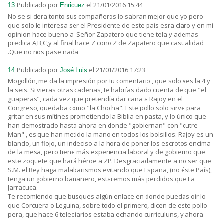
Publicado por
el 21/01/2016 15:44
13.
Enriquez
No se si dera tonto sus compañeros lo sabran mejor que yo pero
que solo le interesa ser el Presidente de este pais esra claro y en mi
opinion hace bueno al Señor Zapatero que tiene tela y ademas
predica A,B,C,y al final hace Z coño Z de Zapatero que casualidad
.Que no nos pase nada
Publicado por
el 21/01/2016 17:23
14.
José Luis
Mogollón, me da la impresión por tu comentario , que solo ves la 4 y
la seis. Si vieras otras cadenas, te habrías dado cuenta de que "el
guaperas", cada vez que pretendía dar caña a Rajoy en el
Congreso, quedaba como "la Chocha". Este pollo solo sirve para
gritar en sus mítines prometiendo la Biblia en pasta, y lo único que
han demostrado hasta ahora en donde "gobiernan" con "cutre
Man" , es que han metido la mano en todos los bolsillos. Rajoy es un
blando, un flojo, un indeciso a la hora de poner los escrotos encima
de la mesa, pero tiene más experiencia laboral y de gobierno que
este zoquete que hará héroe a ZP. Desgraciadamente a no ser que
S.M. el Rey haga malabarismos evitando que España, (no éste País),
tenga un gobierno bananero, estaremos más perdidos que La
Jarracuca.
Te recomiendo que busques algún enlace en donde puedas oir lo
que Corcuera o Leguina, sobre todo el primero, dicen de este pollo
pera, que hace 6 telediarios estaba echando curriculuns, y ahora