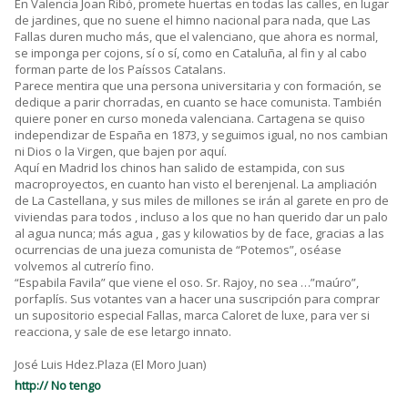
En Valencia Joan Ribó, promete huertas en todas las calles, en lugar
de jardines, que no suene el himno nacional para nada, que Las
Fallas duren mucho más, que el valenciano, que ahora es normal,
se imponga per cojons, sí o sí, como en Cataluña, al fin y al cabo
forman parte de los Paíssos Catalans.
Parece mentira que una persona universitaria y con formación, se
dedique a parir chorradas, en cuanto se hace comunista. También
quiere poner en curso moneda valenciana. Cartagena se quiso
independizar de España en 1873, y seguimos igual, no nos cambian
ni Dios o la Virgen, que bajen por aquí.
Aquí en Madrid los chinos han salido de estampida, con sus
macroproyectos, en cuanto han visto el berenjenal. La ampliación
de La Castellana, y sus miles de millones se irán al garete en pro de
viviendas para todos , incluso a los que no han querido dar un palo
al agua nunca; más agua , gas y kilowatios by de face, gracias a las
ocurrencias de una jueza comunista de “Potemos”, oséase
volvemos al cutrerío fino.
“Espabila Favila” que viene el oso. Sr. Rajoy, no sea …”maúro”,
porfaplís. Sus votantes van a hacer una suscripción para comprar
un supositorio especial Fallas, marca Caloret de luxe, para ver si
reacciona, y sale de ese letargo innato.
José Luis Hdez.Plaza (El Moro Juan)
http:// No tengo