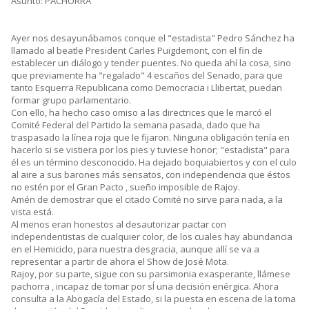
Asunto: PACHORRA
Ayer nos desayunábamos conque el "estadista" Pedro Sánchez ha
llamado al beatle President Carles Puigdemont, con el fin de
establecer un diálogo y tender puentes. No queda ahí la cosa, sino
que previamente ha "regalado" 4 escaños del Senado, para que
tanto Esquerra Republicana como Democracia i Llibertat, puedan
formar grupo parlamentario.
Con ello, ha hecho caso omiso a las directrices que le marcó el
Comité Federal del Partido la semana pasada, dado que ha
traspasado la línea roja que le fijaron. Ninguna obligación tenía en
hacerlo si se vistiera por los pies y tuviese honor; "estadista" para
él es un término desconocido. Ha dejado boquiabiertos y con el culo
al aire a sus barones más sensatos, con independencia que éstos
no estén por el Gran Pacto , sueño imposible de Rajoy.
Amén de demostrar que el citado Comité no sirve para nada, a la
vista está.
Al menos eran honestos al desautorizar pactar con
independentistas de cualquier color, de los cuales hay abundancia
en el Hemiciclo, para nuestra desgracia, aunque allí se va a
representar a partir de ahora el Show de José Mota.
Rajoy, por su parte, sigue con su parsimonia exasperante, llámese
pachorra , incapaz de tomar por sÍ una decisión enérgica. Ahora
consulta a la Abogacía del Estado, si la puesta en escena de la toma