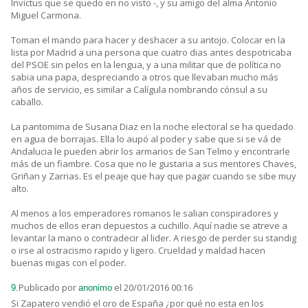
Invictus que se quedo en no visto -, y su amigo del alma Antonio
Miguel Carmona.
Toman el mando para hacer y deshacer a su antojo. Colocar en la
lista por Madrid a una persona que cuatro dias antes despotricaba
del PSOE sin pelos en la lengua, y a una militar que de política no
sabia una papa, despreciando a otros que llevaban mucho más
años de servicio, es similar a Calígula nombrando cónsul a su
caballo.
La pantomima de Susana Diaz en la noche electoral se ha quedado
en agua de borrajas. Ella lo aupó al poder y sabe que si se vá de
Andalucia le pueden abrir los armarios de San Telmo y encontrarle
más de un fiambre. Cosa que no le gustaria a sus mentores Chaves,
Griñan y Zarrias. Es el peaje que hay que pagar cuando se sibe muy
alto.
Al menos a los emperadores romanos le salian conspiradores y
muchos de ellos eran depuestos a cuchillo. Aquí nadie se atreve a
levantar la mano o contradecir al lider. A riesgo de perder su standig
o irse al ostracismo rapido y ligero. Crueldad y maldad hacen
buenas migas con el poder.
Publicado por
el 20/01/2016 00:16
9.
anonimo
Si Zapatero vendió el oro de España ¿por qué no esta en los