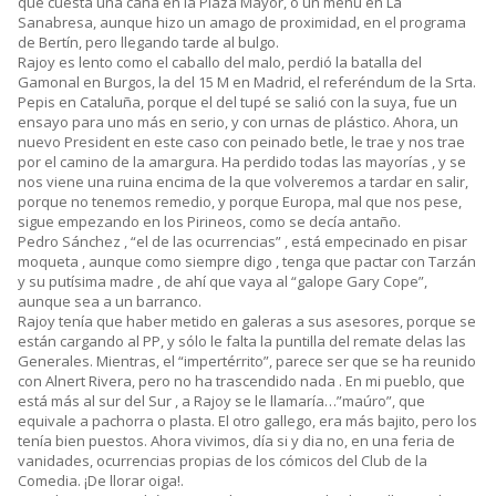
que cuesta una caña en la Plaza Mayor, o un menú en La
Sanabresa, aunque hizo un amago de proximidad, en el programa
de Bertín, pero llegando tarde al bulgo.
Rajoy es lento como el caballo del malo, perdió la batalla del
Gamonal en Burgos, la del 15 M en Madrid, el referéndum de la Srta.
Pepis en Cataluña, porque el del tupé se salió con la suya, fue un
ensayo para uno más en serio, y con urnas de plástico. Ahora, un
nuevo President en este caso con peinado betle, le trae y nos trae
por el camino de la amargura. Ha perdido todas las mayorías , y se
nos viene una ruina encima de la que volveremos a tardar en salir,
porque no tenemos remedio, y porque Europa, mal que nos pese,
sigue empezando en los Pirineos, como se decía antaño.
Pedro Sánchez , “el de las ocurrencias” , está empecinado en pisar
moqueta , aunque como siempre digo , tenga que pactar con Tarzán
y su putísima madre , de ahí que vaya al “galope Gary Cope”,
aunque sea a un barranco.
Rajoy tenía que haber metido en galeras a sus asesores, porque se
están cargando al PP, y sólo le falta la puntilla del remate delas las
Generales. Mientras, el “impertérrito”, parece ser que se ha reunido
con Alnert Rivera, pero no ha trascendido nada . En mi pueblo, que
está más al sur del Sur , a Rajoy se le llamaría…”maúro”, que
equivale a pachorra o plasta. El otro gallego, era más bajito, pero los
tenía bien puestos. Ahora vivimos, día si y dia no, en una feria de
vanidades, ocurrencias propias de los cómicos del Club de la
Comedia. ¡De llorar oiga!.