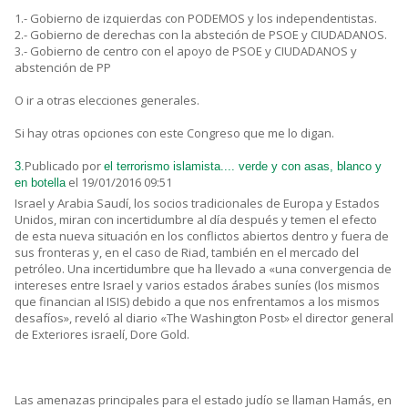
1.- Gobierno de izquierdas con PODEMOS y los independentistas.
2.- Gobierno de derechas con la absteción de PSOE y CIUDADANOS.
3.- Gobierno de centro con el apoyo de PSOE y CIUDADANOS y
abstención de PP
O ir a otras elecciones generales.
Si hay otras opciones con este Congreso que me lo digan.
Publicado por
3.
el terrorismo islamista.... verde y con asas, blanco y
el 19/01/2016 09:51
en botella
Israel y Arabia Saudí, los socios tradicionales de Europa y Estados
Unidos, miran con incertidumbre al día después y temen el efecto
de esta nueva situación en los conflictos abiertos dentro y fuera de
sus fronteras y, en el caso de Riad, también en el mercado del
petróleo. Una incertidumbre que ha llevado a «una convergencia de
intereses entre Israel y varios estados árabes suníes (los mismos
que financian al ISIS) debido a que nos enfrentamos a los mismos
desafíos», reveló al diario «The Washington Post» el director general
de Exteriores israelí, Dore Gold.
Las amenazas principales para el estado judío se llaman Hamás, en