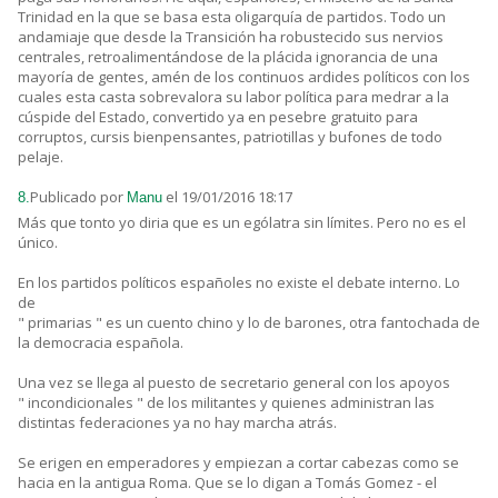
Trinidad en la que se basa esta oligarquía de partidos. Todo un
andamiaje que desde la Transición ha robustecido sus nervios
centrales, retroalimentándose de la plácida ignorancia de una
mayoría de gentes, amén de los continuos ardides políticos con los
cuales esta casta sobrevalora su labor política para medrar a la
cúspide del Estado, convertido ya en pesebre gratuito para
corruptos, cursis bienpensantes, patriotillas y bufones de todo
pelaje.
Publicado por
el 19/01/2016 18:17
8.
Manu
Más que tonto yo diria que es un ególatra sin límites. Pero no es el
único.
En los partidos políticos españoles no existe el debate interno. Lo
de
" primarias " es un cuento chino y lo de barones, otra fantochada de
la democracia española.
Una vez se llega al puesto de secretario general con los apoyos
" incondicionales " de los militantes y quienes administran las
distintas federaciones ya no hay marcha atrás.
Se erigen en emperadores y empiezan a cortar cabezas como se
hacia en la antigua Roma. Que se lo digan a Tomás Gomez - el