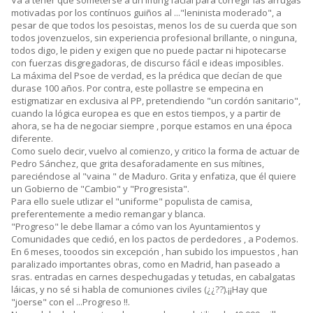
motivadas por los contínuos guiños al ..."leninista moderado", a
pesar de que todos los pesoistas, menos los de su cuerda que son
todos jovenzuelos, sin experiencia profesional brillante, o ninguna,
todos digo, le piden y exigen que no puede pactar ni hipotecarse
con fuerzas disgregadoras, de discurso fácil e ideas imposibles.
La máxima del Psoe de verdad, es la prédica que decían de que
durase 100 años. Por contra, este pollastre se empecina en
estigmatizar en exclusiva al PP, pretendiendo "un cordón sanitario",
cuando la lógica europea es que en estos tiempos, y a partir de
ahora, se ha de negociar siempre , porque estamos en una época
diferente.
Como suelo decir, vuelvo al comienzo, y critico la forma de actuar de
Pedro Sánchez, que grita desaforadamente en sus mítines,
pareciéndose al "vaina " de Maduro. Grita y enfatiza, que él quiere
un Gobierno de "Cambio" y "Progresista".
Para ello suele utlizar el "uniforme" populista de camisa,
preferentemente a medio remangar y blanca.
"Progreso" le debe llamar a cómo van los Ayuntamientos y
Comunidades que cedió, en los pactos de perdedores , a Podemos.
En 6 meses, tooodos sin excepción , han subido los impuestos , han
paralizado importantes obras, como en Madrid, han paseado a
sras. entradas en carnes despechugadas y tetudas, en cabalgatas
láicas, y no sé si habla de comuniones civiles (¿¿??).¡¡Hay que
"joerse" con el ...Progreso !!.