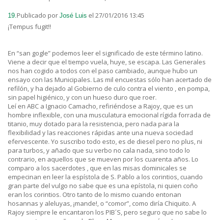
Publicado por
el 27/01/2016 13:45
19.
José Luis
¡Tempus fugit!!
En “san gogle” podemos leer el significado de este término latino.
Viene a decir que el tiempo vuela, huye, se escapa. Las Generales
nos han cogido a todos con el paso cambiado, aunque hubo un
ensayo con las Municipales. Las mil encuestas sólo han acertado de
refilón, y ha dejado al Gobierno de culo contra el viento , en pompa,
sin papel higiénico, y con un hueso duro que roer.
Leí en ABC a Ignacio Camacho, refiriéndose a Rajoy, que es un
hombre inflexible, con una musculatura emocional rígida forrada de
titanio, muy dotado para la resistencia, pero nada para la
flexibilidad y las reacciones rápidas ante una nueva sociedad
efervescente. Yo suscribo todo esto, es de diesel pero no plus, ni
para turbos, y añado que su verbo no cala nada, sino todo lo
contrario, en aquellos que se mueven por los cuarenta años. Lo
comparo a los sacerdotes , que en las misas dominicales se
empecinan en leer la espístola de S. Pablo a los corintios, cuando
gran parte del vulgo no sabe que es una epístola, ni quien coño
eran los corintios. Otro tanto de lo mismo cuando entonan
hosannas y aleluyas, ¡mande!, o “comor”, como diría Chiquito. A
Rajoy siempre le encantaron los PIB´S, pero seguro que no sabe lo