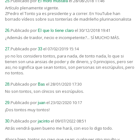
Publicado por
el 28/08/2018 11:46
25.
El moro mustafa
Artículo plenamente vigente.
ZPedro el Tonto ya es presidente y a correr. En YouTube han
borrado vídeos sobre sus tonterías de madrileño plurinacionalista
Publicado por
el 30/12/2018 19:41
26.
El que lo tiene claro
¿Además de traidor, necio e incompetente?... SÍ MUCHO MÁS.
Publicado por
el 07/02/2019 15:14
27.
33
yo no los considero tontos, para nada, de tonto nada, lo que si
tienen son una ansias de poder y de dinero, y 0 principios, pero ser
asi, no significa que sean tontos, son personas sin escrúpulos, pero
no tontos.
Publicado por
el 28/01/2020 17:30
28.
Bas
No son tontos, son cínicos sin escrúpulos.
Publicado por
el 23/02/2020 10:17
29.
juan
¡Dos tontos muy tontos!
Publicado por
el 09/07/2022 08:51
30.
jacinto
Atrás vendrá quien bueno me hará, con eso lo digo todo.
Ahora bien, tontos no creo que sean; cualquier otro insulto y