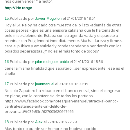
nos quier vender "la moto".
http:// No tengo
Publicado por
el 21/01/2016 18:51
15.
Javier Mogollon
Hoy el Sr. Rajoy ha dado otra muestra de lo listo -además de otras
cosas peores - que es una emisora catalana que le ha tomado el
pelo miserablemente. Estaba con su agenda vacía y dispuesto a
reunirse con Puigdemont inmediatamente. Mucha dureza y firmeza
cara al público y amabilidad y condescendencia por detrás con los
odiados separatistas.¿Y no es el más tonto de todos?
Publicado por
el 21/01/2016 18:56
16.
pilar rodriguez pablo
tiene la misma finalidad que zapatero....ser expresidente , ese es el
chollo
Publicado por
el 21/01/2016 22:15
17.
juanmanuel
No solo Zapatero ha robado en el banco central, sino el congreso
en pleno, con la connivencia de todos los partidos.
https://www.facebook.com/notes/juan-manuel/atraco-al-banco-
central-estamos-ante-un-delito-de-
prevaricaci%C3%B3n/627003620647466
Publicado por
el 22/01/2016 22:29
18.
Alex
Mas tonto no puede ser hombre, no hubiese nacido