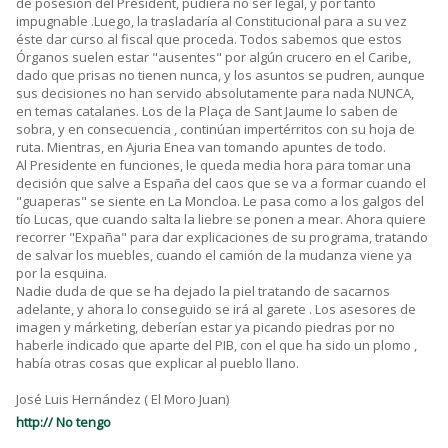
de posesión del President, pudiera no ser legal, y por tanto
impugnable .Luego, la trasladaría al Constitucional para a su vez
éste dar curso al fiscal que proceda. Todos sabemos que estos
Órganos suelen estar "ausentes" por algún crucero en el Caribe,
dado que prisas no tienen nunca, y los asuntos se pudren, aunque
sus decisiones no han servido absolutamente para nada NUNCA,
en temas catalanes. Los de la Plaça de Sant Jaume lo saben de
sobra, y en consecuencia , continúan impertérritos con su hoja de
ruta. Mientras, en Ajuria Enea van tomando apuntes de todo.
Al Presidente en funciones, le queda media hora para tomar una
decisión que salve a España del caos que se va a formar cuando el
"guaperas" se siente en La Moncloa. Le pasa como a los galgos del
tío Lucas, que cuando salta la liebre se ponen a mear. Ahora quiere
recorrer "Expaña" para dar explicaciones de su programa, tratando
de salvar los muebles, cuando el camión de la mudanza viene ya
por la esquina.
Nadie duda de que se ha dejado la piel tratando de sacarnos
adelante, y ahora lo conseguido se irá al garete . Los asesores de
imagen y márketing, deberían estar ya picando piedras por no
haberle indicado que aparte del PIB, con el que ha sido un plomo ,
había otras cosas que explicar al pueblo llano.
José Luis Hernández ( El Moro Juan)
http:// No tengo