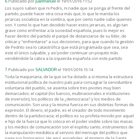
Publicado por
el 19/01/2016 11:52
6.
juanmanuel
Los suyos saben que ni Pedro, ni nadie que se ponga al frente del
partido, puede hacer otra cosa más que, lo que le manda los
jerarcas socialista en la sombra, que por cierto nadie sabe quienes
son. Y como lo que han decidido hacer estos jerarcas, es algo tan
grave como enfrentar a la sociedad española, pues lo mejor es
hacer dentro del partido el paripé de distanciarse de su líder, de
criticar y “enfrentarse” a sus decisiones, para que cuando la gestión
de Pedrito sea lo catastrófica que está programada que sea, sea
este el único culpable, y así poder continuar un poquito más
vendiéndole la cabra a la izquierda española con este partido
Publicado por
el 19/01/2016 15:14
7.
SALVADOR
Toda la maquinaria, de la que se ha dotado a sí misma la estructura
institucional política de nuestro país para consagrar la servidumbre
voluntaria del pueblo, se asienta sobre tres pivotes muy bien
demarcados: el capital (los bancos, multinacionales e instituciones
de inversión), los políticos de la ¿democracia? y los medios de
comunicación. Son una y la misma fuerza en sus distintas formas de
expresión. El dinero, el padre, es el creador de todo movimiento
dentro de la partidocracia; el político es su profeta movido por aquel
e hijo de la fuerza que lo coloca en el poder visible sobre las masas
y los medios de comunicación son el espíritu santo, instrumentos de
la manipulación mediática al servicio del mensaje del político que
paga sus honorarios. He aquí, españoles, el misterio de la Santa