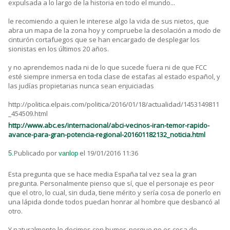
expulsada a lo largo de la historia en todo el mundo...
le recomiendo a quien le interese algo la vida de sus nietos, que
abra un mapa de la zona hoy y compruebe la desolación a modo de
cinturón cortafuegos que se han encargado de desplegar los
sionistas en los últimos 20 años.
y no aprendemos nada ni de lo que sucede fuera ni de que FCC
esté siempre inmersa en toda clase de estafas al estado español, y
las judías propietarias nunca sean enjuiciadas
http://politica.elpais.com/politica/2016/01/18/actualidad/1453149811
_454509.html
http://www.abc.es/internacional/abci-vecinos-iran-temor-rapido-
avance-para-gran-potencia-regional-201601182132_noticia.html
Publicado por
el 19/01/2016 11:36
5.
vanlop
Esta pregunta que se hace media España tal vez sea la gran
pregunta. Personalmente pienso que sí, que el personaje es peor
que el otro, lo cual, sin duda, tiene mérito y sería cosa de ponerlo en
una lápida donde todos puedan honrar al hombre que desbancó al
otro.
Y naturalmente lo decimos con humor, porque no es cosa de