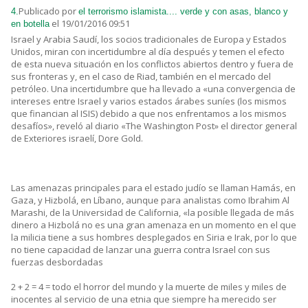
Publicado por
4.
el terrorismo islamista.... verde y con asas, blanco y
el 19/01/2016 09:51
en botella
Israel y Arabia Saudí, los socios tradicionales de Europa y Estados
Unidos, miran con incertidumbre al día después y temen el efecto
de esta nueva situación en los conflictos abiertos dentro y fuera de
sus fronteras y, en el caso de Riad, también en el mercado del
petróleo. Una incertidumbre que ha llevado a «una convergencia de
intereses entre Israel y varios estados árabes suníes (los mismos
que financian al ISIS) debido a que nos enfrentamos a los mismos
desafíos», reveló al diario «The Washington Post» el director general
de Exteriores israelí, Dore Gold.
Las amenazas principales para el estado judío se llaman Hamás, en
Gaza, y Hizbolá, en Líbano, aunque para analistas como Ibrahim Al
Marashi, de la Universidad de California, «la posible llegada de más
dinero a Hizbolá no es una gran amenaza en un momento en el que
la milicia tiene a sus hombres desplegados en Siria e Irak, por lo que
no tiene capacidad de lanzar una guerra contra Israel con sus
fuerzas desbordadas
2 + 2 = 4 = todo el horror del mundo y la muerte de miles y miles de
inocentes al servicio de una etnia que siempre ha merecido ser