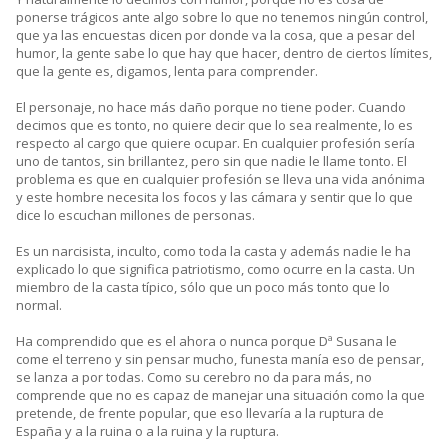
ponerse trágicos ante algo sobre lo que no tenemos ningún control,
que ya las encuestas dicen por donde va la cosa, que a pesar del
humor, la gente sabe lo que hay que hacer, dentro de ciertos límites,
que la gente es, digamos, lenta para comprender.
El personaje, no hace más daño porque no tiene poder. Cuando
decimos que es tonto, no quiere decir que lo sea realmente, lo es
respecto al cargo que quiere ocupar. En cualquier profesión sería
uno de tantos, sin brillantez, pero sin que nadie le llame tonto. El
problema es que en cualquier profesión se lleva una vida anónima
y este hombre necesita los focos y las cámara y sentir que lo que
dice lo escuchan millones de personas.
Es un narcisista, inculto, como toda la casta y además nadie le ha
explicado lo que significa patriotismo, como ocurre en la casta. Un
miembro de la casta típico, sólo que un poco más tonto que lo
normal.
Ha comprendido que es el ahora o nunca porque Dª Susana le
come el terreno y sin pensar mucho, funesta manía eso de pensar,
se lanza a por todas. Como su cerebro no da para más, no
comprende que no es capaz de manejar una situación como la que
pretende, de frente popular, que eso llevaría a la ruptura de
España y a la ruina o a la ruina y la ruptura.