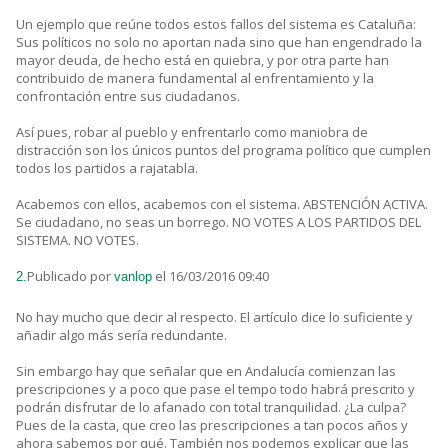
Un ejemplo que reúne todos estos fallos del sistema es Cataluña:
Sus políticos no solo no aportan nada sino que han engendrado la
mayor deuda, de hecho está en quiebra, y por otra parte han
contribuido de manera fundamental al enfrentamiento y la
confrontación entre sus ciudadanos.
Así pues, robar al pueblo y enfrentarlo como maniobra de
distracción son los únicos puntos del programa político que cumplen
todos los partidos a rajatabla.
Acabemos con ellos, acabemos con el sistema. ABSTENCIÓN ACTIVA.
Se ciudadano, no seas un borrego. NO VOTES A LOS PARTIDOS DEL
SISTEMA. NO VOTES.
Publicado por
el 16/03/2016 09:40
2.
vanlop
No hay mucho que decir al respecto. El artículo dice lo suficiente y
añadir algo más sería redundante.
Sin embargo hay que señalar que en Andalucía comienzan las
prescripciones y a poco que pase el tempo todo habrá prescrito y
podrán disfrutar de lo afanado con total tranquilidad. ¿La culpa?
Pues de la casta, que creo las prescripciones a tan pocos años y
ahora sabemos por qué. También nos podemos explicar que las