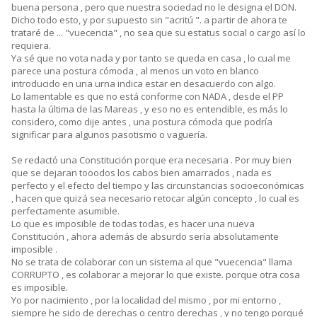
buena persona , pero que nuestra sociedad no le designa el DON.
Dicho todo esto, y por supuesto sin "acritú ". a partir de ahora te
trataré de ... "vuecencia" , no sea que su estatus social o cargo así lo
requiera.
Ya sé que no vota nada y por tanto se queda en casa , lo cual me
parece una postura cómoda , al menos un voto en blanco
introducido en una urna indica estar en desacuerdo con algo.
Lo lamentable es que no está conforme con NADA , desde el PP
hasta la última de las Mareas , y eso no es entendible, es más lo
considero, como dije antes , una postura cómoda que podría
significar para algunos pasotismo o vaguería.
Se redactó una Constitución porque era necesaria . Por muy bien
que se dejaran tooodos los cabos bien amarrados , nada es
perfecto y el efecto del tiempo y las circunstancias socioeconómicas
, hacen que quizá sea necesario retocar algún concepto , lo cual es
perfectamente asumible.
Lo que es imposible de todas todas, es hacer una nueva
Constitución , ahora además de absurdo sería absolutamente
imposible .
No se trata de colaborar con un sistema al que "vuecencia" llama
CORRUPTO , es colaborar a mejorar lo que existe. porque otra cosa
es imposible.
Yo por nacimiento , por la localidad del mismo , por mi entorno ,
siempre he sido de derechas o centro derechas , y no tengo porqué