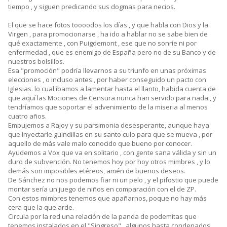
tiempo , y siguen predicando sus dogmas para necios.
El que se hace fotos toooodos los días , y que habla con Dios y la
Virgen , para promocionarse , ha ido a hablar no se sabe bien de
qué exactamente , con Puigdemont , ese que no sonríe ni por
enfermedad , que es enemigo de España pero no de su Banco y de
nuestros bolsillos.
Esa "promoción" podría llevarnos a su triunfo en unas próximas
elecciones , o incluso antes , por haber conseguido un pacto con
Iglesias. lo cual íbamos a lamentar hasta el llanto, habida cuenta de
que aquí las Mociones de Censura nunca han servido para nada , y
tendríamos que soportar el advenimiento de la miseria al menos
cuatro años.
Empujemos a Rajoy y su parsimonia desesperante, aunque haya
que inyectarle guindillas en su santo culo para que se mueva , por
aquello de más vale malo conocido que bueno por conocer.
Ayudemos a Vox que va en solitario , con gente sana válida y sin un
duro de subvención. No tenemos hoy por hoy otros mimbres , y lo
demás son imposibles etéreos, amén de buenos deseos.
De Sánchez no nos podemos fiar ni un pelo , y el pifostio que puede
montar sería un juego de niños en comparación con el de ZP.
Con estos mimbres tenemos que apañarnos, poque no hay más
cera que la que arde.
Circula por la red una relación de la panda de podemitas que
tenemos instalados en el "Singreso" , algunos hasta condenados