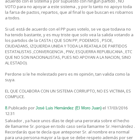
acuerdo con el sistema y por supuesto con ningún partido , NO
VOTO para no apoyar a este sistema , y por lo tanto no apoyo toda
la farsa de pactos, repartos, que al final lo que buscan es robarnos
a todos.
Si ud. está de acuerdo con el PP pues votelo, se ve que todavia no
ha tenido bastante, y es muy triste que solo vea la salida votando a
los partidos de la CASTA ( QUE SON PP, PODEMOS , PSOE,
CIIUDADANS, IZQUIERDA UNIDA Y TODA LA REATAILA DE PARTIDOS
ESTATALISTAS ,CONVERGENCIA , PNV, ESQUERRA REPUBLICANA , ETC
QUE NO SON NACIONALISTAS, PUES NO APOYAN A LA NACION, SINO
AL ESTADO).
Perdone si le he molestado pero es mi opinión, tan valida como la
suya.
EL QUE COLABORA CON UN SISTEMA CORRUPTO, NO ES VICTIMA, ES
COMPLICE.
Publicado por
el 17/03/2016
8.
José Luis Hernández (El Moro Juan)
12:31
Salvador , ya hace unos días te dejé una perorata sobre el hecho
de llamarme Sr. porque en todo caso sería llamarme Sr. Hernández .
Recordarás que te decía que anteponer Sr. al nombre era normal
para una persona mayor a la que se debe respeto además por ser