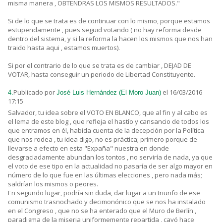
misma manera , OBTENDRAS LOS MISMOS RESULTADOS."
Si de lo que se trata es de continuar con lo mismo, porque estamos
estupendamente , pues seguid votando ( no hay reforma desde
dentro del sistema, y si la reforma la hacen los mismos que nos han
traido hasta aqui , estamos muertos).
Si por el contrario de lo que se trata es de cambiar , DEJAD DE
VOTAR, hasta conseguir un periodo de Libertad Constituyente.
Publicado por
el 16/03/2016
4.
José Luis Hernández (El Moro Juan)
17:15
Salvador, tu idea sobre el VOTO EN BLANCO, que al fin y al cabo es
el lema de este blog , que refleja el hastío y cansancio de todos los
que entramos en él, habida cuenta de la decepción por la Política
que nos rodea , tu idea digo, no es práctica; primero porque de
llevarse a efecto en esta "Expaña" nuestra en donde
desgraciadamente abundan los tontos , no serviría de nada, ya que
el voto de ese tipo en la actualidad no pasaría de ser algo mayor en
número de lo que fue en las últimas elecciones , pero nada más;
saldrían los mismos o peores.
En segundo lugar, podría sin duda, dar lugar a un triunfo de ese
comunismo trasnochado y decimonónico que se nos ha instalado
en el Congreso , que no se ha enterado que el Muro de Berlín ,
paradigma de la miseria uniformemente repartida , cayó hace