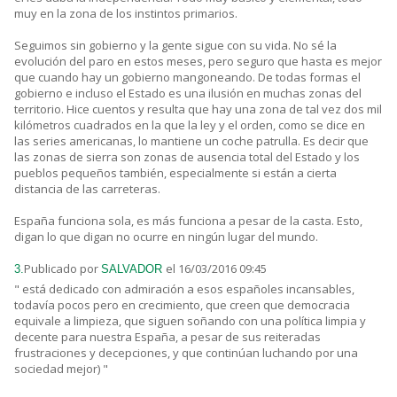
muy en la zona de los instintos primarios.
Seguimos sin gobierno y la gente sigue con su vida. No sé la
evolución del paro en estos meses, pero seguro que hasta es mejor
que cuando hay un gobierno mangoneando. De todas formas el
gobierno e incluso el Estado es una ilusión en muchas zonas del
territorio. Hice cuentos y resulta que hay una zona de tal vez dos mil
kilómetros cuadrados en la que la ley y el orden, como se dice en
las series americanas, lo mantiene un coche patrulla. Es decir que
las zonas de sierra son zonas de ausencia total del Estado y los
pueblos pequeños también, especialmente si están a cierta
distancia de las carreteras.
España funciona sola, es más funciona a pesar de la casta. Esto,
digan lo que digan no ocurre en ningún lugar del mundo.
Publicado por
el 16/03/2016 09:45
3.
SALVADOR
" está dedicado con admiración a esos españoles incansables,
todavía pocos pero en crecimiento, que creen que democracia
equivale a limpieza, que siguen soñando con una política limpia y
decente para nuestra España, a pesar de sus reiteradas
frustraciones y decepciones, y que continúan luchando por una
sociedad mejor) "