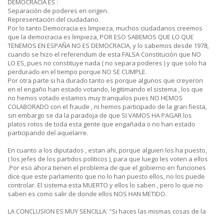
DEMOCRACIA ES :
Separación de poderes en origen.
Representación del ciudadano.
Por lo tanto Democracia es limpieza, muchos ciudadanos creemos
que la democracia es limpieza, POR ESO SABEMOS QUE LO QUE
TENEMOS EN ESPAÑA NO ES DEMOCRACIA, y lo sabemos desde 1978,
cuando se hizo el referendum de esta FALSA Constitución que NO
LO ES, pues no constituye nada ( no separa poderes ) y que solo ha
perdurado en el tiempo porque NO SE CUMPLE.
Por otra parte si ha durado tanto es porque algunos que creyeron
en el engaño han estado votando, legitimando el sistema , los que
no hemos votado estamos muy tranquilos pues NO HEMOS
COLABORADO con el fraude , ni hemos participado de la gran fiesta,
sin embargo se da la paradoja de que SI VAMOS HA PAGAR los
platos rotos de toda esta gente que engañada o no han estado
participando del aquelarre.
En cuanto a los diputados , estan ahi, porque alguien los ha puesto,
( los jefes de los partidos politicos ), para que luego les voten a ellos
.Por eso ahora tienen el problema de que el gobierno en funciones
dice que este parlamento que no lo han puesto ellos, no los puede
controlar. El sistema esta MUERTO y ellos lo saben , pero lo que no
saben es como salir de donde ellos NOS HAN METIDO.
LA CONCLUSION ES MUY SENCILLA: "Si haces las mismas cosas de la