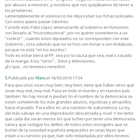
por abusos a menores, y nosotros que nos quejábamos de tener a
los proetarras.
Lamentablemente el sistema no me deja incluir sus fichas policiales.
Con estos quiere pactar Sánchez.
Y a todo esto Patxi López amenazando al Gobierno en Funciones
con llevarlo al "Inconstitucional", por no querer somenterse a un
"control " , cuando estos diputados no se corresponden con este
Gobierno , cosa además que no se hizo con Aznar o con Andalucía ,
porque no está "en los escritos".
Todo es echar tierra al PP, sea por la causa que sea, real o sacada
de la manga. A los "otros"... fotos y televisiones.
¡¡Es que... no tenemos remedio!!.
Publicado por
el 16/03/2016 17:34
5.
Manu
Para que unos vivan muy bien, muy bien, tiene que haber otros que
vivan muy mal, muy mal. Pasa en todo el mundo y en nuestro país
también. No hay moral ni piedad. En el nombre de la democracia se
estan cometiendo los más grandes abusos, injusticias y atropellos
hacia el pueblo. Para ellos es una cuestion de subsistencia. La ley
del más salvaje en una depredación descarnada y cruel. Y me temo
que cada dia seran menos los que luchen por tener una democracia
sana y que castigue los delitos de todos estos monigotes que se
burlan de la sociedad española amparados en unas leyes que
estan a su servicio ya que, han sido redactadas por ellos mismos.