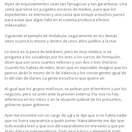
leyes de enjuiciamientos sean tan farragosas y tan garantistas. Una
casta que tiene los juzgados escasos de medios, para que los
expedientes se eternicen y una casta que incluye a muchos jueces
para evitar que algún fallo en el sistema produzca efectos
indeseados.
Siguiendo el ejemplo de Andalucía, seguramente en los demás
sitios ocurrirá lo mismo y dentro de unos años pelillos a la mar.
Lo único es la pena de telediario, pero es muy relativa, si se
pregunta a los socialistas por los eres o los cursos de formación,
dicen que son unos cuantos millones y son dos o tres chorizos.
Cuando les hablas de miles, dicen que es imposible. Imagino que los
pperos dirán lo mismo de lo de Valencia y los convergentes igual de
lo del clan de clanes. La gente escucha lo que quiere oír.
Al igual que los grupos mafiosos, se pelean por el territorio o por los
negocios, pero se unen ante la presión externa. Por eso no hay
diferencia en los robos o en la situación judicial de los presuntos,
gobierne quien gobierne.
Ayer me encontré con un cargo de ugt y le dije que si no había nadie
que no fuera separatista a quién poner. Naturalmente me dijo que
todo estaba bien y que eso del separatismo no era tanto y que por
él les daba la independencia. Todo muy básico y elemental, todo