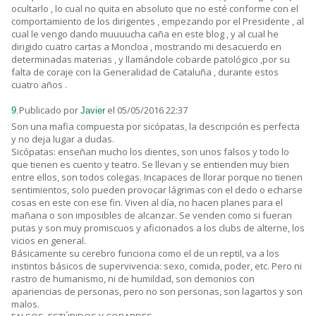
ocultarlo , lo cual no quita en absoluto que no esté conforme con el
comportamiento de los dirigentes , empezando por el Presidente , al
cual le vengo dando muuuucha caña en este blog , y al cual he
dirigido cuatro cartas a Moncloa , mostrando mi desacuerdo en
determinadas materias , y llamándole cobarde patológico ,por su
falta de coraje con la Generalidad de Cataluña , durante estos
cuatro años .
Publicado por
el 05/05/2016 22:37
9.
Javier
Son una mafia compuesta por sicópatas, la descripción es perfecta
y no deja lugar a dudas.
Sicópatas: enseñan mucho los dientes, son unos falsos y todo lo
que tienen es cuento y teatro. Se llevan y se entienden muy bien
entre ellos, son todos colegas. Incapaces de llorar porque no tienen
sentimientos, solo pueden provocar lágrimas con el dedo o echarse
cosas en este con ese fin. Viven al día, no hacen planes para el
mañana o son imposibles de alcanzar. Se venden como si fueran
putas y son muy promiscuos y aficionados a los clubs de alterne, los
vicios en general.
Básicamente su cerebro funciona como el de un reptil, va a los
instintos básicos de supervivencia: sexo, comida, poder, etc. Pero ni
rastro de humanismo, ni de humildad, son demonios con
apariencias de personas, pero no son personas, son lagartos y son
malos.