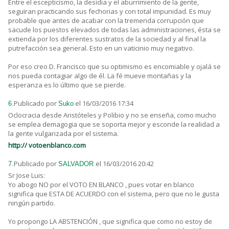
Entre el escepticismo, la desidia y el aburrimiento de la gente,
seguiran practicando sus fechorias y con total impunidad. Es muy
probable que antes de acabar con la tremenda corrupción que
sacude los puestos elevados de todas las administraciones, ésta se
extienda por los diferentes sustratos de la sociedad y al final la
putrefacción sea general. Esto en un vaticinio muy negativo.
Por eso creo D. Francisco que su optimismo es encomiable y ojalá se
nos pueda contagiar algo de él. La fé mueve montañas y la
esperanza es lo último que se pierde.
Publicado por
el 16/03/2016 17:34
6.
Suko
Oclocracia desde Aristóteles y Polibio y no se enseña, como mucho
se emplea demagogia que se soporta mejor y esconde la realidad a
la gente vulgarizada por el sistema.
http:// votoenblanco.com
Publicado por
el 16/03/2016 20:42
7.
SALVADOR
Sr Jose Luis:
Yo abogo NO por el VOTO EN BLANCO , pues votar en blanco
significa que ESTA DE ACUERDO con el sistema, pero que no le gusta
ningún partido.
Yo propongo LA ABSTENCIÓN , que significa que como no estoy de