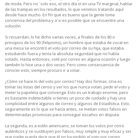
de moda. Pero no ´solo eso, el otro día oí en una TV marginal, hablar
de las trampas en los resultados, lo que venimos tratando aquí
desde hace mucho. En fin que es bueno que la gente tome
conciencia del problema y a´si es posible que se encuentre una
solución.
Si recuerdan, lo he dicho varias veces, a finales de los 80 o
principios de los 90 (felipismo), un hombre que estaba de vocal en
una mesa se encontró el voto por correo de su hija, que estaba
estudiando fuera y tenía la absoluta seguridad que no había
votado. Hasta entonces, voté por correo en alguna ocasión y luego
también lo hice una o dos veces. Pero como consecuencia de
conocer esto, siempre procuro ir a votar.
¿Còmo se hace lo del voto por correo? Hay dos formas. Una es
tomar las listas del censo y ver los que nunca votan, pedir el voto y
meter la papeleta que convenga. Esto es un trabajo enorme, pero
es bastante indetectable si tienes un poco de cuidado y hay una
complicidad entre algunos de correo y algunos de Estadística. Esto,
seguramente es lo que se hacía antes, se metían votos falsos en
determinadas provincias para conseguir escaños en disputa.
La segunda, es a estilo americano, se toman los votos por corro
auténticos y se sustituyen por falsos, muy simple y muy eficaz y sin
que nadie pueda decir que él no ha pedido el voto por correo,