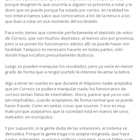
porque imaginen lo que ocurriría si alguien se presenta a votar y le
dicen que no puede porque ha votado por correo. en realidad no
nos entera´riamos salvo que conozcamos a los de la mesa o a los
que iban a votar en ese momento del escándalo.
Para esto, tienes que controlar perfectamente el depósito de votos
de Correos, que son muchos depósitos, al menos uno por provincia,
pero si se ponen los funcionarios adictos allí, se puede hacer con
facilidad. Tampoco es necesario hacerlo en todas partes, sólo
donde haya escaños presuntamente dudosos.
Luego se pueden manipular los resultados, pero ya sería en menor
grado de forma que a ningún partido le interese levantar la liebre.
Algo a tener en cuenta es que durante el felipismo nadie aceptaba
que en Correos se pudiera manipular nada, los funcionarios de
correos tenían fama de intachables. Ahora, parece que ya no son
tan intachables, cuando aceptamos de forma normal que se puede
hacer fraude. Como en tantas cosas que ocurren. Y eso es muy
malo porque aceptamos que la sociedad está en manos de unos
malvados sin escrúpulos.
Y por supuesto, si la gente duda de las votaciones, el sistema se
derrumba. Porque la gente traga o lo acepta resignada, que haya
pactos indecentes, que haya políticos corruptos, que se falten a las