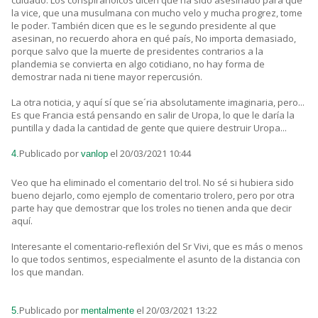
cuidado. Los conspiranoicos dicen que ha sido asesinado para que
la vice, que una musulmana con mucho velo y mucha progrez, tome
le poder. También dicen que es le segundo presidente al que
asesinan, no recuerdo ahora en qué país, No importa demasiado,
porque salvo que la muerte de presidentes contrarios a la
plandemia se convierta en algo cotidiano, no hay forma de
demostrar nada ni tiene mayor repercusión.
La otra noticia, y aquí sí que se´ria absolutamente imaginaria, pero...
Es que Francia está pensando en salir de Uropa, lo que le daría la
puntilla y dada la cantidad de gente que quiere destruir Uropa...
Publicado por
el 20/03/2021 10:44
4.
vanlop
Veo que ha eliminado el comentario del trol. No sé si hubiera sido
bueno dejarlo, como ejemplo de comentario trolero, pero por otra
parte hay que demostrar que los troles no tienen anda que decir
aquí.
Interesante el comentario-reflexión del Sr Vivi, que es más o menos
lo que todos sentimos, especialmente el asunto de la distancia con
los que mandan.
Publicado por
el 20/03/2021 13:22
5.
mentalmente