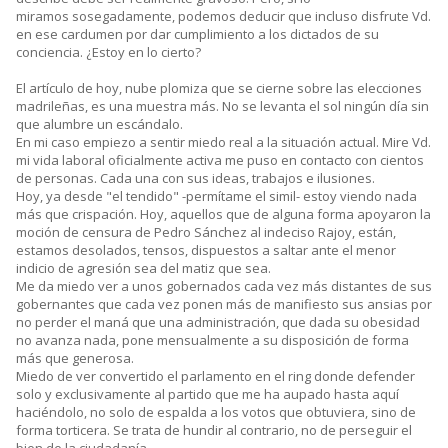
miramos sosegadamente, podemos deducir que incluso disfrute Vd.
en ese cardumen por dar cumplimiento a los dictados de su
conciencia. ¿Estoy en lo cierto?
El artículo de hoy, nube plomiza que se cierne sobre las elecciones
madrileñas, es una muestra más. No se levanta el sol ningún día sin
que alumbre un escándalo.
En mi caso empiezo a sentir miedo real a la situación actual. Mire Vd.
mi vida laboral oficialmente activa me puso en contacto con cientos
de personas. Cada una con sus ideas, trabajos e ilusiones.
Hoy, ya desde "el tendido" -permítame el simil- estoy viendo nada
más que crispación. Hoy, aquellos que de alguna forma apoyaron la
moción de censura de Pedro Sánchez al indeciso Rajoy, están,
estamos desolados, tensos, dispuestos a saltar ante el menor
indicio de agresión sea del matiz que sea.
Me da miedo ver a unos gobernados cada vez más distantes de sus
gobernantes que cada vez ponen más de manifiesto sus ansias por
no perder el maná que una administración, que dada su obesidad
no avanza nada, pone mensualmente a su disposición de forma
más que generosa.
Miedo de ver convertido el parlamento en el ring donde defender
solo y exclusivamente al partido que me ha aupado hasta aquí
haciéndolo, no solo de espalda a los votos que obtuviera, sino de
forma torticera. Se trata de hundir al contrario, no de perseguir el