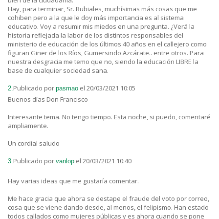
bien de la ciudadanía.
Hay, para terminar, Sr. Rubiales, muchísimas más cosas que me
cohiben pero a la que le doy más importancia es al sistema
educativo. Voy a resumir mis miedos en una pregunta. ¿Verá la
historia reflejada la labor de los distintos responsables del
ministerio de educación de los últimos 40 años en el callejero como
figuran Giner de los Ríos, Gumersindo Azcárate.. entre otros. Para
nuestra desgracia me temo que no, siendo la educación LIBRE la
base de cualquier sociedad sana.
Publicado por
el 20/03/2021 10:05
2.
pasmao
Buenos días Don Francisco
Interesante tema. No tengo tiempo. Esta noche, si puedo, comentaré
ampliamente.
Un cordial saludo
Publicado por
el 20/03/2021 10:40
3.
vanlop
Hay varias ideas que me gustaría comentar.
Me hace gracia que ahora se destape el fraude del voto por correo,
cosa que se viene dando desde, al menos, el felipismo. Han estado
todos callados como mujeres públicas y es ahora cuando se pone