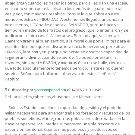
abajo gritan cuando les hacen los otros, pero si les dan una escala,
en cuanto suben por ella, pisan a los demás de igual modo, o tal
vez, peor, con mayores resabios. Porque lo que sobra en este
mundo nuestro es INIQUIDAD. A esto hemos llegado, unos más u
otros menos, HOY nadie espera al SALVADOR, porque hace ya
tiempo, en medio de los fastos del progreso, que lo enterraron y se
dedicaron a "otra cosa". A liberarse... Pero he aquí, su libertad...
Llamaron tiranía al buen sentido, a la moral que ponía límites para el
espíritu, de modo que no discurriera hacia lo perverso, pero otras
TIRANÍAS, la sustituyen, porque no existe en nosotros capacidad de
regenerar lo divino, cuando se pierde. No puedo orientar mis
razones, sino por LA RAZÓN, y mientras ésta no se halle, cierto es
que todo absolutamente lo tenemos perdido. Triste es no querer
servir al Señor, para hallarnos al servicio de estos "señores".
Patético.
Publicado por
el 14/07/2013 11:45
5.
yonosoyperiodista
Del libro "Jefes,cabecillas,abusones" de Marvin Harris:
... Sólo los Estados poseían la capacidad de gestión y el poderío
militar necesarios para arrancar trabajos forzados y recursos de los
pueblos sometidos. Al integrar a las poblaciones derrotadas en la
clase campesina, los Estados alimentaron una ola creciente de
expansión territorial. Cuánto más populosos y productivos se
hacían, tanto más aumentaba su capacidad para derrotar y explotar