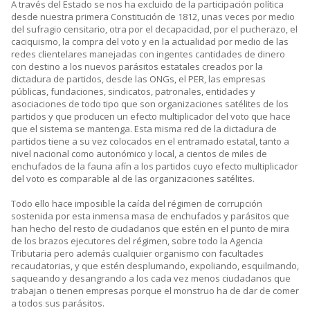
A través del Estado se nos ha excluido de la participación política
desde nuestra primera Constitución de 1812, unas veces por medio
del sufragio censitario, otra por el decapacidad, por el pucherazo, el
caciquismo, la compra del voto y en la actualidad por medio de las
redes clientelares manejadas con ingentes cantidades de dinero
con destino a los nuevos parásitos estatales creados por la
dictadura de partidos, desde las ONGs, el PER, las empresas
públicas, fundaciones, sindicatos, patronales, entidades y
asociaciones de todo tipo que son organizaciones satélites de los
partidos y que producen un efecto multiplicador del voto que hace
que el sistema se mantenga. Esta misma red de la dictadura de
partidos tiene a su vez colocados en el entramado estatal, tanto a
nivel nacional como autonómico y local, a cientos de miles de
enchufados de la fauna afín a los partidos cuyo efecto multiplicador
del voto es comparable al de las organizaciones satélites.
Todo ello hace imposible la caída del régimen de corrupción
sostenida por esta inmensa masa de enchufados y parásitos que
han hecho del resto de ciudadanos que estén en el punto de mira
de los brazos ejecutores del régimen, sobre todo la Agencia
Tributaria pero además cualquier organismo con facultades
recaudatorias, y que estén desplumando, expoliando, esquilmando,
saqueando y desangrando a los cada vez menos ciudadanos que
trabajan o tienen empresas porque el monstruo ha de dar de comer
a todos sus parásitos.