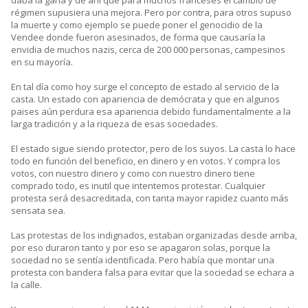
daba la gana y de ahí que para muchos franceses el cambio de
régimen supusiera una mejora. Pero por contra, para otros supuso
la muerte y como ejemplo se puede poner el genocidio de la
Vendee donde fueron asesinados, de forma que causaría la
envidia de muchos nazis, cerca de 200 000 personas, campesinos
en su mayoría.
En tal día como hoy surge el concepto de estado al servicio de la
casta. Un estado con apariencia de demócrata y que en algunos
paises aún perdura esa apariencia debido fundamentalmente a la
larga tradición y a la riqueza de esas sociedades.
El estado sigue siendo protector, pero de los suyos. La casta lo hace
todo en función del beneficio, en dinero y en votos. Y compra los
votos, con nuestro dinero y como con nuestro dinero tiene
comprado todo, es inutil que intentemos protestar. Cualquier
protesta será desacreditada, con tanta mayor rapidez cuanto más
sensata sea.
Las protestas de los indignados, estaban organizadas desde arriba,
por eso duraron tanto y por eso se apagaron solas, porque la
sociedad no se sentía identificada. Pero había que montar una
protesta con bandera falsa para evitar que la sociedad se echara a
la calle.