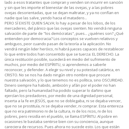
lado a esos tratantes que compran y venden sin incurrir en sanción
y sin que les importe el bienestar de las ovejas, y a las pobres
ovejas desorientadas, que se dejan maltratar, y ya no confían en
nadie que las salve, yendo hacia el matadero...
PERO SÍ EXISTE QUIEN SALVA; lo hay a pesar de los lobos, de los
mercaderes, del pánico que las ovejas sienten. No vendrá ninguna
salvación de parte de "los demócratas", pues... ¿quiénes son? ¿Qué
entienden por democracia? Los conceptos se vuelven relativos y
ambiguos, peor cuando pasan de la teoría a la aplicación. No
vendrá ningún lider heróico, ni habrá jueces capaces de restablecer
lo que entre todos han consentido que se tuerza: EL DERECHO. La
única restitución posible, sucederá en medio del sufrimiento de
muchos, por medio del ESPÍRITU, si aprendemos a saberle
reconocer, y defender. A elegir su nivel y su potestad catártica, en
CRISTO. No se nos ha dado ningún otro nombre que procure
nuestra salvación, y lo que tenemos no es política, sino OSCURIDAD.
Dinero siempre ha habido, ambición y afán por el poder no han
faltado, pero la humanidad ha podido superar lo dañino que
ejercían los predadores, por medio de una dignidad personal,
inserta a la fe en JESÚS, que no se doblegaba, ni se dejaba vencer,
que no se prostituía, ni se dejaba vender, ni comprar. Esta entereza
que no era patrimonio ni de la cultura, ni de los ricos, ni de los
pobres, pero residía en el pueblo, se llama ESPÍRITU. Al pobre en
ocasiones le bastaba sentirse bien con su conciencia, aunque
careciera de recursos. Pues ahora no sucede esto. Los que están