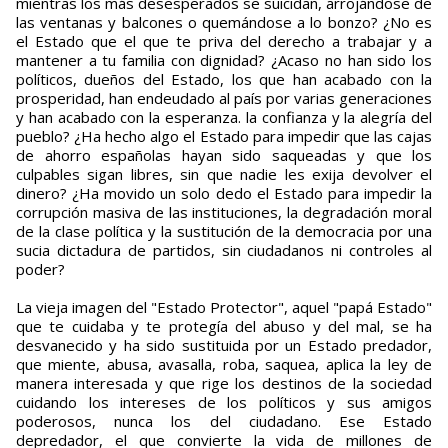
mientras los más desesperados se suicidan, arrojándose de
las ventanas y balcones o quemándose a lo bonzo? ¿No es
el Estado que el que te priva del derecho a trabajar y a
mantener a tu familia con dignidad? ¿Acaso no han sido los
políticos, dueños del Estado, los que han acabado con la
prosperidad, han endeudado al país por varias generaciones
y han acabado con la esperanza. la confianza y la alegría del
pueblo? ¿Ha hecho algo el Estado para impedir que las cajas
de ahorro españolas hayan sido saqueadas y que los
culpables sigan libres, sin que nadie les exija devolver el
dinero? ¿Ha movido un solo dedo el Estado para impedir la
corrupción masiva de las instituciones, la degradación moral
de la clase política y la sustitución de la democracia por una
sucia dictadura de partidos, sin ciudadanos ni controles al
poder?
La vieja imagen del "Estado Protector", aquel "papá Estado"
que te cuidaba y te protegía del abuso y del mal, se ha
desvanecido y ha sido sustituida por un Estado predador,
que miente, abusa, avasalla, roba, saquea, aplica la ley de
manera interesada y que rige los destinos de la sociedad
cuidando los intereses de los políticos y sus amigos
poderosos, nunca los del ciudadano. Ese Estado
depredador, el que convierte la vida de millones de