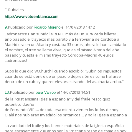
F. Rubiales
http://www.votoenblanco.com
Publicado por
el 14/07/2013 14:12
9.
Ricardo Moreno
Ladronazos! Han subido la RENFE más de un 30 % cada billete! El
año pasado el trayecto más barato vía ferroviaria de Córdoba a
Madrid era en un Altaria y costaba 33 euros, ahora le han cambiado
el nombre, el tren se llama Alvia, que es el mismo Altaria del año
pasado y cuesta el mismo trayecto Córdoba-Madrid 40 euros.
Ladronazos!
Supo lo que dijo W.Churchil cuando escribió: "Subir los impuestos
cuando se está dentro de un pozo o depresión es como hallarse
dentro de un cubo y querer elevarse tirando del asa hacia arriba."
Publicado por
el 14/07/2013 14:51
10.
para Vanlop
de la "cirstianisima iglesia española" y del fraile "escoiquiz
autentico dueño
de Fernando VII" .... de toda esa mierda vienen los lodos de hoy.
Ojalá nos hubieran invadido los britanicos.... y no la iglesia española
La vanidad del fraile y los bienes materiales de la iglesia española
hace escasamente 230 años son la "cristiana razón de como es hoy