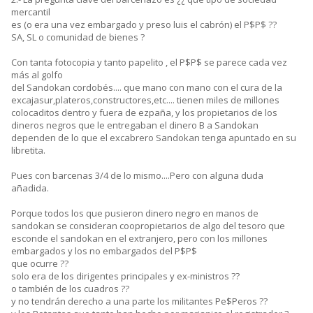
mercantil
es (o era una vez embargado y preso luis el cabrón) el P$P$ ??
SA, SL o comunidad de bienes ?
Con tanta fotocopia y tanto papelito , el P$P$ se parece cada vez
más al golfo
del Sandokan cordobés.... que mano con mano con el cura de la
excajasur,plateros,constructores,etc.... tienen miles de millones
colocaditos dentro y fuera de ezpaña, y los propietarios de los
dineros negros que le entregaban el dinero B a Sandokan
dependen de lo que el excabrero Sandokan tenga apuntado en su
libretita.
Pues con barcenas 3/4 de lo mismo....Pero con alguna duda
añadida.
Porque todos los que pusieron dinero negro en manos de
sandokan se consideran coopropietarios de algo del tesoro que
esconde el sandokan en el extranjero, pero con los millones
embargados y los no embargados del P$P$
que ocurre ??
solo era de los dirigentes principales y ex-ministros ??
o también de los cuadros ??
y no tendrán derecho a una parte los militantes Pe$Peros ??