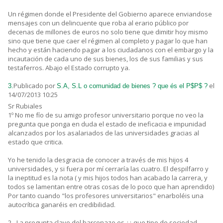
Un régimen donde el Presidente del Gobierno aparece enviandose
mensajes con un delincuente que roba al erario público por
decenas de millones de euros no solo tiene que dimitir hoy mismo
sino que tiene que caer el régimen al completo y pagar lo que han
hecho y están haciendo pagar a los ciudadanos con el embargo y la
incautación de cada uno de sus bienes, los de sus familias y sus
testaferros. Abajo el Estado corrupto ya.
Publicado por
el
3.
S.A, S.L o comunidad de bienes ? que és el P$P$ ?
14/07/2013 10:25
Sr Rubiales
1º No me fío de su amigo profesor universitario porque no veo la
pregunta que ponga en duda el estado de ineficacia e impunidad
alcanzados por los asalariados de las universidades gracias al
estado que critica.
Yo he tenido la desgracia de conocer a través de mis hijos 4
universidades, y si fuera por mí cerraría las cuatro. El despilfarro y
la ineptitud es la nota ( y mis hijos todos han acabado la carrera, y
todos se lamentan entre otras cosas de lo poco que han aprendido)
Por tanto cuando "los profesores universitarios" enarboléis una
autocrítica ganaréis en credibilidad.
2.- La pregunta clave del barcenazo es ¿¿ que tipo de sociedad