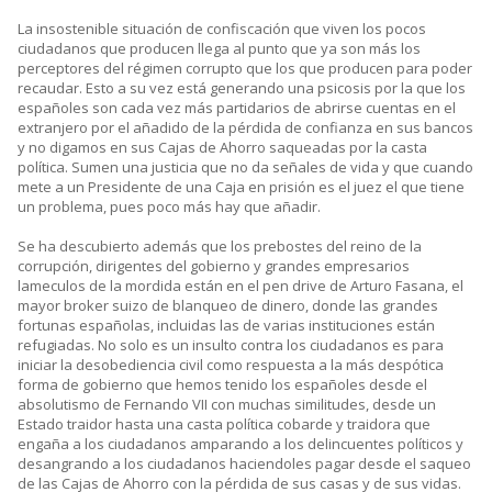
La insostenible situación de confiscación que viven los pocos
ciudadanos que producen llega al punto que ya son más los
perceptores del régimen corrupto que los que producen para poder
recaudar. Esto a su vez está generando una psicosis por la que los
españoles son cada vez más partidarios de abrirse cuentas en el
extranjero por el añadido de la pérdida de confianza en sus bancos
y no digamos en sus Cajas de Ahorro saqueadas por la casta
política. Sumen una justicia que no da señales de vida y que cuando
mete a un Presidente de una Caja en prisión es el juez el que tiene
un problema, pues poco más hay que añadir.
Se ha descubierto además que los prebostes del reino de la
corrupción, dirigentes del gobierno y grandes empresarios
lameculos de la mordida están en el pen drive de Arturo Fasana, el
mayor broker suizo de blanqueo de dinero, donde las grandes
fortunas españolas, incluidas las de varias instituciones están
refugiadas. No solo es un insulto contra los ciudadanos es para
iniciar la desobediencia civil como respuesta a la más despótica
forma de gobierno que hemos tenido los españoles desde el
absolutismo de Fernando VII con muchas similitudes, desde un
Estado traidor hasta una casta política cobarde y traidora que
engaña a los ciudadanos amparando a los delincuentes políticos y
desangrando a los ciudadanos haciendoles pagar desde el saqueo
de las Cajas de Ahorro con la pérdida de sus casas y de sus vidas.