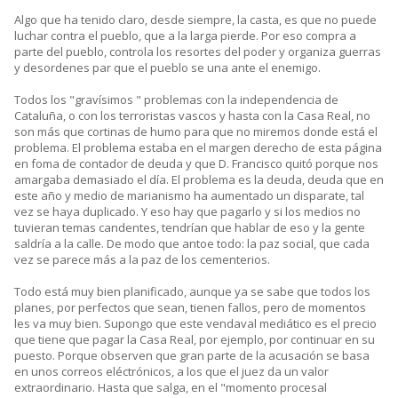
Algo que ha tenido claro, desde siempre, la casta, es que no puede
luchar contra el pueblo, que a la larga pierde. Por eso compra a
parte del pueblo, controla los resortes del poder y organiza guerras
y desordenes par que el pueblo se una ante el enemigo.
Todos los "gravísimos " problemas con la independencia de
Cataluña, o con los terroristas vascos y hasta con la Casa Real, no
son más que cortinas de humo para que no miremos donde está el
problema. El problema estaba en el margen derecho de esta página
en foma de contador de deuda y que D. Francisco quitó porque nos
amargaba demasiado el día. El problema es la deuda, deuda que en
este año y medio de marianismo ha aumentado un disparate, tal
vez se haya duplicado. Y eso hay que pagarlo y si los medios no
tuvieran temas candentes, tendrían que hablar de eso y la gente
saldría a la calle. De modo que antoe todo: la paz social, que cada
vez se parece más a la paz de los cementerios.
Todo está muy bien planificado, aunque ya se sabe que todos los
planes, por perfectos que sean, tienen fallos, pero de momentos
les va muy bien. Supongo que este vendaval mediático es el precio
que tiene que pagar la Casa Real, por ejemplo, por continuar en su
puesto. Porque observen que gran parte de la acusación se basa
en unos correos eléctrónicos, a los que el juez da un valor
extraordinario. Hasta que salga, en el "momento procesal