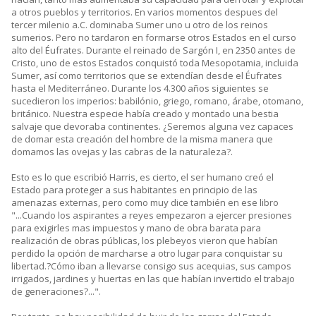
a otros pueblos y territorios. En varios momentos despues del
tercer milenio a.C. dominaba Sumer uno u otro de los reinos
sumerios. Pero no tardaron en formarse otros Estados en el curso
alto del Éufrates. Durante el reinado de Sargón I, en 2350 antes de
Cristo, uno de estos Estados conquistó toda Mesopotamia, incluida
Sumer, así como territorios que se extendían desde el Éufrates
hasta el Mediterráneo. Durante los 4.300 años siguientes se
sucedieron los imperios: babilónio, griego, romano, árabe, otomano,
británico. Nuestra especie había creado y montado una bestia
salvaje que devoraba continentes. ¿Seremos alguna vez capaces
de domar esta creación del hombre de la misma manera que
domamos las ovejas y las cabras de la naturaleza?.
Esto es lo que escribió Harris, es cierto, el ser humano creó el
Estado para proteger a sus habitantes en principio de las
amenazas externas, pero como muy dice también en ese libro
"...Cuando los aspirantes a reyes empezaron a ejercer presiones
para exigirles mas impuestos y mano de obra barata para
realización de obras públicas, los plebeyos vieron que habían
perdido la opción de marcharse a otro lugar para conquistar su
libertad.?Cómo iban a llevarse consigo sus acequias, sus campos
irrigados, jardines y huertas en las que habían invertido el trabajo
de generaciones?...".