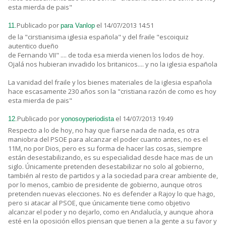
esta mierda de pais"
Publicado por
el 14/07/2013 14:51
11.
para Vanlop
de la "cirstianisima iglesia española" y del fraile "escoiquiz
autentico dueño
de Fernando VII" .... de toda esa mierda vienen los lodos de hoy.
Ojalá nos hubieran invadido los britanicos.... y no la iglesia española
La vanidad del fraile y los bienes materiales de la iglesia española
hace escasamente 230 años son la "cristiana razón de como es hoy
esta mierda de pais"
Publicado por
el 14/07/2013 19:49
12.
yonosoyperiodista
Respecto a lo de hoy, no hay que fiarse nada de nada, es otra
maniobra del PSOE para alcanzar el poder cuanto antes, no es el
11M, no por Dios, pero es su forma de hacer las cosas, siempre
están desestabilizando, es su especialidad desde hace mas de un
siglo. Únicamente pretenden desestabilizar no solo al gobierno,
también al resto de partidos y a la sociedad para crear ambiente de,
por lo menos, cambio de presidente de gobierno, aunque otros
pretenden nuevas elecciones. No es defender a Rajoy lo que hago,
pero si atacar al PSOE, que únicamente tiene como objetivo
alcanzar el poder y no dejarlo, como en Andalucía, y aunque ahora
esté en la oposición ellos piensan que tienen a la gente a su favor y