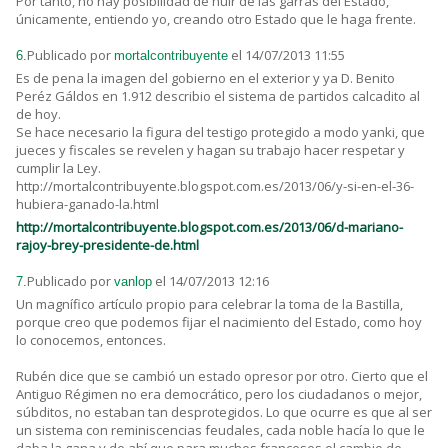
Por tanto, no hay posibilidad de huir de las garras del Estado,
únicamente, entiendo yo, creando otro Estado que le haga frente.
Publicado por
el 14/07/2013 11:55
6.
mortalcontribuyente
Es de pena la imagen del gobierno en el exterior y ya D. Benito
Peréz Gáldos en 1.912 describio el sistema de partidos calcadito al
de hoy.
Se hace necesario la figura del testigo protegido a modo yanki, que
jueces y fiscales se revelen y hagan su trabajo hacer respetar y
cumplir la Ley.
http://mortalcontribuyente.blogspot.com.es/2013/06/y-si-en-el-36-
hubiera-ganado-la.html
http://mortalcontribuyente.blogspot.com.es/2013/06/d-mariano-
rajoy-brey-presidente-de.html
Publicado por
el 14/07/2013 12:16
7.
vanlop
Un magnífico artículo propio para celebrar la toma de la Bastilla,
porque creo que podemos fijar el nacimiento del Estado, como hoy
lo conocemos, entonces.
Rubén dice que se cambió un estado opresor por otro. Cierto que el
Antiguo Régimen no era democrático, pero los ciudadanos o mejor,
súbditos, no estaban tan desprotegidos. Lo que ocurre es que al ser
un sistema con reminiscencias feudales, cada noble hacía lo que le