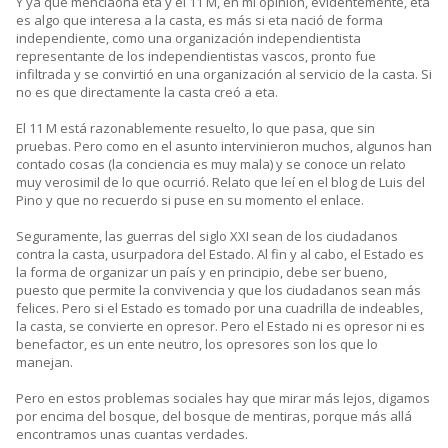
Y ya que menciaona eta y el 11 M, en mi opinión, evidentemente, eta
es algo que interesa a la casta, es más si eta nació de forma
independiente, como una organización independientista
representante de los independientistas vascos, pronto fue
infiltrada y se convirtió en una organización al servicio de la casta. Si
no es que directamente la casta creó a eta.
El 11 M está razonablemente resuelto, lo que pasa, que sin
pruebas. Pero como en el asunto intervinieron muchos, algunos han
contado cosas (la conciencia es muy mala) y se conoce un relato
muy verosimil de lo que ocurrió. Relato que leí en el blog de Luis del
Pino y que no recuerdo si puse en su momento el enlace.
Seguramente, las guerras del siglo XXI sean de los ciudadanos
contra la casta, usurpadora del Estado. Al fin y al cabo, el Estado es
la forma de organizar un país y en principio, debe ser bueno,
puesto que permite la convivencia y que los ciudadanos sean más
felices. Pero si el Estado es tomado por una cuadrilla de indeables,
la casta, se convierte en opresor. Pero el Estado ni es opresor ni es
benefactor, es un ente neutro, los opresores son los que lo
manejan.
Pero en estos problemas sociales hay que mirar más lejos, digamos
por encima del bosque, del bosque de mentiras, porque más allá
encontramos unas cuantas verdades.