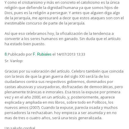
Y como el cristianismo y más en concreto el catolicismo es la única
religión que defiende la dignidad humana ya que somos hijos de
Dios, pues es la religión a perseguir. Y antes que alguien diga algo
de la jerarquía, me apresuraré a decir que estos ataques son con el
inestimable concurso de parte de la jerarquía.
Así que eso celebramos hoy, la oficialización de la tendencia a
convertir a los seres humanos en ganado. Sin duda que el artículo
ha estado bien puesto.
Publicado por
el 14/07/2013 13:33
8.
F. Rubiales
Sr. Vanlop:
Gracias por su valoración del artículo. Celebro también que coincida
con la tesis de que la gran guerra del siglo XXI será la de los
ciudadanos contra sus respectivos gobiernos, dominados por
castas abusivas y usurpadoras, disfrazadas de democráticas, pero
plenamente tiránicas e inmorales. Esa tesis la expuse por primera
vez y en el año 2000, en un artículo, y, posteriormente, aparece
explicada y ampliada en mis libros, sobre todo en Políticos, los
nuevos amos (2007). Cuando la expuse, parecía osada y muchos
pensadores la rechazaban. hoy empieza a ser asumida y en no
mas de tres o cuatro años, será una tesis generalizada.
Un saludo cordial.