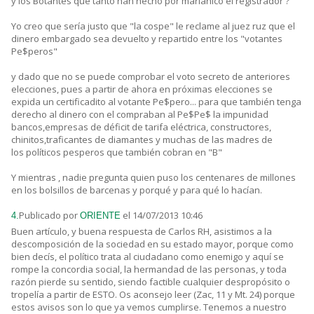
y los Botantes que tanto han hecho por marianico el registrador ?
Yo creo que sería justo que "la cospe" le reclame al juez ruz que el
dinero embargado sea devuelto y repartido entre los "votantes
Pe$peros"
y dado que no se puede comprobar el voto secreto de anteriores
elecciones, pues a partir de ahora en próximas elecciones se
expida un certificadito al votante Pe$pero... para que también tenga
derecho al dinero con el compraban al Pe$Pe$ la impunidad
bancos,empresas de déficit de tarifa eléctrica, constructores,
chinitos,traficantes de diamantes y muchas de las madres de
los políticos pesperos que también cobran en "B"
Y mientras , nadie pregunta quien puso los centenares de millones
en los bolsillos de barcenas y porqué y para qué lo hacían.
Publicado por
el 14/07/2013 10:46
4.
ORIENTE
Buen artículo, y buena respuesta de Carlos RH, asistimos a la
descomposición de la sociedad en su estado mayor, porque como
bien decís, el político trata al ciudadano como enemigo y aquí se
rompe la concordia social, la hermandad de las personas, y toda
razón pierde su sentido, siendo factible cualquier despropósito o
tropelía a partir de ESTO. Os aconsejo leer (Zac, 11 y Mt. 24) porque
estos avisos son lo que ya vemos cumplirse. Tenemos a nuestro