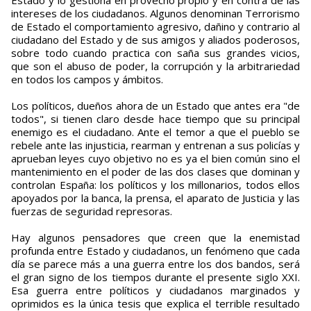
Estado y lo gestiona en provecho propio y en contra de las
intereses de los ciudadanos. Algunos denominan Terrorismo
de Estado el comportamiento agresivo, dañino y contrario al
ciudadano del Estado y de sus amigos y aliados poderosos,
sobre todo cuando practica con saña sus grandes vicios,
que son el abuso de poder, la corrupción y la arbitrariedad
en todos los campos y ámbitos.
Los políticos, dueños ahora de un Estado que antes era "de
todos", si tienen claro desde hace tiempo que su principal
enemigo es el ciudadano. Ante el temor a que el pueblo se
rebele ante las injusticia, rearman y entrenan a sus policías y
aprueban leyes cuyo objetivo no es ya el bien común sino el
mantenimiento en el poder de las dos clases que dominan y
controlan España: los políticos y los millonarios, todos ellos
apoyados por la banca, la prensa, el aparato de Justicia y las
fuerzas de seguridad represoras.
Hay algunos pensadores que creen que la enemistad
profunda entre Estado y ciudadanos, un fenómeno que cada
día se parece más a una guerra entre los dos bandos, será
el gran signo de los tiempos durante el presente siglo XXI.
Esa guerra entre políticos y ciudadanos marginados y
oprimidos es la única tesis que explica el terrible resultado