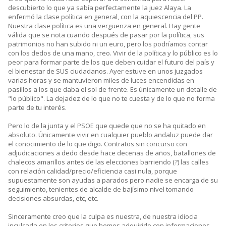
descubierto lo que ya sabía perfectamente la juez Alaya. La
enfermó la clase política en general, con la aquiescencia del PP.
Nuestra clase política es una vergüenza en general. Hay gente
válida que se nota cuando después de pasar por la política, sus
patrimonios no han subido ni un euro, pero los podríamos contar
con los dedos de una mano, creo. Vivir de la política y lo público es lo
peor para formar parte de los que deben cuidar el futuro del país y
el bienestar de SUS ciudadanos. Ayer estuve en unos juzgados
varias horas y se mantuvieron miles de luces encendidas en
pasillos a los que daba el sol de frente. Es únicamente un detalle de
"lo público". La dejadez de lo que no te cuesta y de lo que no forma
parte de tu interés.
Pero lo de la junta y el PSOE que quede que no se ha quitado en
absoluto. Únicamente vivir en cualquier pueblo andaluz puede dar
el conocimiento de lo que digo. Contratos sin concurso con
adjudicaciones a dedo desde hace decenas de años, batallones de
chalecos amarillos antes de las elecciones barriendo (?) las calles
con relación calidad/precio/eficiencia casi nula, porque
supuestamente son ayudas a parados pero nadie se encarga de su
seguimiento, tenientes de alcalde de bajísimo nivel tomando
decisiones absurdas, etc, etc.
Sinceramente creo que la culpa es nuestra, de nuestra idiocia
inculcada en los criterios que hemos adquirido con informaciones,