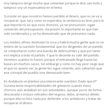
Hoy tampoco tengo mucho que comentar porque lo dice casi todo y
tampoco soy un especialista en el tema.
Si insistir en que nosotros hemos perdido el dinero, que no se va a
recuperar. que, tal y como se esperaba, la sentencia es leve, pero lo
que importa no es que esos chorizos, ya sin presunción, sigan
comiendo del presupuesto, vía prisión, lo importante es que han
sido condenados y se ha demostrado que de presuntos nada.
Los medios afines disimulan la cosa y habrá mucha gente que no se
entere de la cuestión fundamental: que los dirigentes de un partido
se comportaron como una banda de delincuentes y que por tanto
eso implica a todo el partido. Y que lo decente es salir del partido.
Veremos cuantos lo hacen, porque el entramado llega hasta las
bases en muchos casos. Sin embargo y como no hay peor ciego que
el que no queire ver, la gente les sigue votando, aún sabiendo que
ese concejal del pueblo vive demasiado bien.
En Andalucía se plantea una interesante cuestión. Dado que Dª
Susana tenía responsabilidades de gobierno cuando estos
chorizos aún andaban en sus actividades, aunque ya no de forma
descarada o incluso retirados del negocio, debe, al menso dimitir,
porque ella no hizo nada por defender a los andaluces y tratar de
recuperar el dinero.