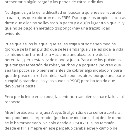
presentar a algún cargo? y las penas de cárcel ridículas.
No digamos ya lo de la dificultad en buscar a quienes se llevarobn
la pasta, los que cobraron esos ERES. Dado que los propios sociatas
dicen que ellos no se llevaron la pasta y a algún lugar tuvo que ir.. y
que no se pagó en metálico (supongo) hay una trazabilidad
evidente.
Pues que se los busque, que se les exija y si no tienen medios
(porque se la han pulido) que se les embargue y se les joda la vida.
Lo mismo que ha hecho la Hacienda andaluza con lo de las
herencias, pero esta vez de manera justa. Para que los próximos
que tengan tentación de robar, muchos y a poquitos (no creo que
sea tan poco), se lo piensen antes de cobrar algo indebido. Y para
que de paso esa red clientelar salte por los aires, porque una parte
cumplió (votando ellos y los suyos a PSOE) pero ha tenido que
devolver la pasta.
Pero por lo leido en su post, la sentencia también se hace la loca al
respecto.
Mi enhorabuena a la Juez Alaya. Si algún día esta señora contara..
nos podríamos sorprender (por lo que me han dicho) desde donde
se le ha torpedeado. No sólo desde el PSOE/IU.. si no también
desde el PP; simepre en ese perpetuo cambaleche y cambio de