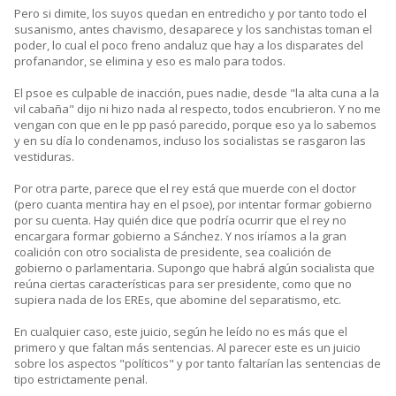
Pero si dimite, los suyos quedan en entredicho y por tanto todo el
susanismo, antes chavismo, desaparece y los sanchistas toman el
poder, lo cual el poco freno andaluz que hay a los disparates del
profanandor, se elimina y eso es malo para todos.
El psoe es culpable de inacción, pues nadie, desde "la alta cuna a la
vil cabaña" dijo ni hizo nada al respecto, todos encubrieron. Y no me
vengan con que en le pp pasó parecido, porque eso ya lo sabemos
y en su día lo condenamos, incluso los socialistas se rasgaron las
vestiduras.
Por otra parte, parece que el rey está que muerde con el doctor
(pero cuanta mentira hay en el psoe), por intentar formar gobierno
por su cuenta. Hay quién dice que podría ocurrir que el rey no
encargara formar gobierno a Sánchez. Y nos iríamos a la gran
coalición con otro socialista de presidente, sea coalición de
gobierno o parlamentaria. Supongo que habrá algún socialista que
reúna ciertas características para ser presidente, como que no
supiera nada de los EREs, que abomine del separatismo, etc.
En cualquier caso, este juicio, según he leído no es más que el
primero y que faltan más sentencias. Al parecer este es un juicio
sobre los aspectos "políticos" y por tanto faltarían las sentencias de
tipo estrictamente penal.