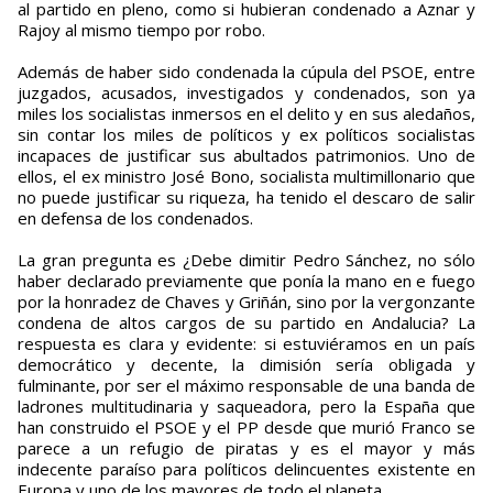
al partido en pleno, como si hubieran condenado a Aznar y
Rajoy al mismo tiempo por robo.
Además de haber sido condenada la cúpula del PSOE, entre
juzgados, acusados, investigados y condenados, son ya
miles los socialistas inmersos en el delito y en sus aledaños,
sin contar los miles de políticos y ex políticos socialistas
incapaces de justificar sus abultados patrimonios. Uno de
ellos, el ex ministro José Bono, socialista multimillonario que
no puede justificar su riqueza, ha tenido el descaro de salir
en defensa de los condenados.
La gran pregunta es ¿Debe dimitir Pedro Sánchez, no sólo
haber declarado previamente que ponía la mano en e fuego
por la honradez de Chaves y Griñán, sino por la vergonzante
condena de altos cargos de su partido en Andalucia? La
respuesta es clara y evidente: si estuviéramos en un país
democrático y decente, la dimisión sería obligada y
fulminante, por ser el máximo responsable de una banda de
ladrones multitudinaria y saqueadora, pero la España que
han construido el PSOE y el PP desde que murió Franco se
parece a un refugio de piratas y es el mayor y más
indecente paraíso para políticos delincuentes existente en
Europa y uno de los mayores de todo el planeta.