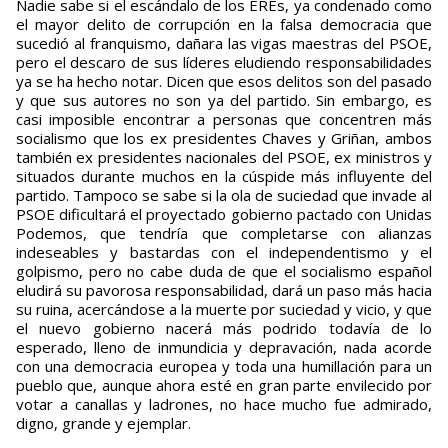
Nadie sabe si el escándalo de los EREs, ya condenado como
el mayor delito de corrupción en la falsa democracia que
sucedió al franquismo, dañara las vigas maestras del PSOE,
pero el descaro de sus líderes eludiendo responsabilidades
ya se ha hecho notar. Dicen que esos delitos son del pasado
y que sus autores no son ya del partido. Sin embargo, es
casi imposible encontrar a personas que concentren más
socialismo que los ex presidentes Chaves y Griñan, ambos
también ex presidentes nacionales del PSOE, ex ministros y
situados durante muchos en la cúspide más influyente del
partido. Tampoco se sabe si la ola de suciedad que invade al
PSOE dificultará el proyectado gobierno pactado con Unidas
Podemos, que tendría que completarse con alianzas
indeseables y bastardas con el independentismo y el
golpismo, pero no cabe duda de que el socialismo español
eludirá su pavorosa responsabilidad, dará un paso más hacia
su ruina, acercándose a la muerte por suciedad y vicio, y que
el nuevo gobierno nacerá más podrido todavía de lo
esperado, lleno de inmundicia y depravación, nada acorde
con una democracia europea y toda una humillación para un
pueblo que, aunque ahora esté en gran parte envilecido por
votar a canallas y ladrones, no hace mucho fue admirado,
digno, grande y ejemplar.