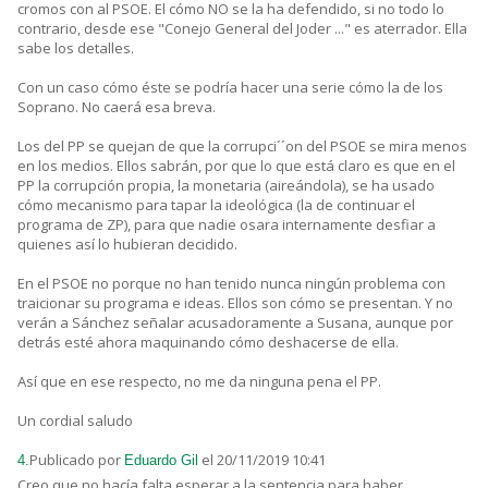
cromos con al PSOE. El cómo NO se la ha defendido, si no todo lo
contrario, desde ese "Conejo General del Joder ..." es aterrador. Ella
sabe los detalles.
Con un caso cómo éste se podría hacer una serie cómo la de los
Soprano. No caerá esa breva.
Los del PP se quejan de que la corrupci´´on del PSOE se mira menos
en los medios. Ellos sabrán, por que lo que está claro es que en el
PP la corrupción propia, la monetaria (aireándola), se ha usado
cómo mecanismo para tapar la ideológica (la de continuar el
programa de ZP), para que nadie osara internamente desfiar a
quienes así lo hubieran decidido.
En el PSOE no porque no han tenido nunca ningún problema con
traicionar su programa e ideas. Ellos son cómo se presentan. Y no
verán a Sánchez señalar acusadoramente a Susana, aunque por
detrás esté ahora maquinando cómo deshacerse de ella.
Así que en ese respecto, no me da ninguna pena el PP.
Un cordial saludo
Publicado por
el 20/11/2019 10:41
4.
Eduardo Gil
Creo que no hacía falta esperar a la sentencia para haber