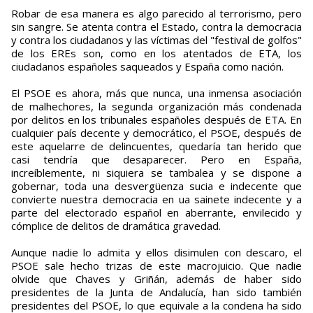
Robar de esa manera es algo parecido al terrorismo, pero
sin sangre. Se atenta contra el Estado, contra la democracia
y contra los ciudadanos y las víctimas del "festival de golfos"
de los EREs son, como en los atentados de ETA, los
ciudadanos españoles saqueados y España como nación.
El PSOE es ahora, más que nunca, una inmensa asociación
de malhechores, la segunda organización más condenada
por delitos en los tribunales españoles después de ETA. En
cualquier país decente y democrático, el PSOE, después de
este aquelarre de delincuentes, quedaría tan herido que
casi tendría que desaparecer. Pero en España,
increíblemente, ni siquiera se tambalea y se dispone a
gobernar, toda una desvergüenza sucia e indecente que
convierte nuestra democracia en ua sainete indecente y a
parte del electorado español en aberrante, envilecido y
cómplice de delitos de dramática gravedad.
Aunque nadie lo admita y ellos disimulen con descaro, el
PSOE sale hecho trizas de este macrojuicio. Que nadie
olvide que Chaves y Griñán, además de haber sido
presidentes de la Junta de Andalucía, han sido también
presidentes del PSOE, lo que equivale a la condena ha sido