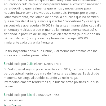
educación y cultura que no nos permite tener el criticismo necesario
para decidir lo que realmente queremos y necesitamos para
nuestro futuro como individuos y como país. Porque, por ejemplo,
llamamos racista, me llaman de hecho, a aquellos que no admiten
que un ministro diga que van a quitar las "concertinas" y vean que
sin controles aparecerían 40.000 inmigrantes inmanejables cada día
en Ceuta y Melilla, porque el mundo lamentablemente está así. O
defienda la postura de Trump "solo" en este tema (aunque sea un
bárbaro iletrado) porque no hay forma de manejar 200000
inmigrante cada día en la frontera.
En fin, hay tanto por lo que luchar, ... al menos intentemos con las
voces autorizadas poner criterio.
Publicado por
el 20/11/2019 17:34
5.
Julia
Sr. Valop, igual soy un poco repetitiva con VOX, pero yo no veo otro
partido actualmente que mire de frente a las cámaras. Es decir, de
momento se dirige al pueblo, cuando ya no lo haga,
irremediablemente tendremos que buscar otros políticos que sī lo
hagan.
Publicado por
el 24/06/2025 14:56
6.
luis
ahi ahi asi es
http://a.com