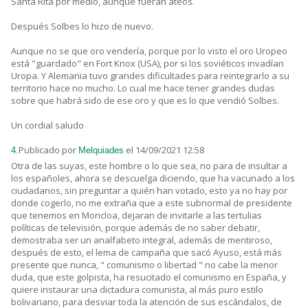
Santa Rita por medio, aunque fueran ateos.
Después Solbes lo hizo de nuevo.
Aunque no se que oro vendería, porque por lo visto el oro Uropeo
está "guardado" en Fort Knox (USA), por si los soviéticos invadían
Uropa. Y Alemania tuvo grandes dificultades para reintegrarlo a su
territorio hace no mucho. Lo cual me hace tener grandes dudas
sobre que habrá sido de ese oro y que es lo que vendió Solbes.
Un cordial saludo
Publicado por
el 14/09/2021 12:58
4.
Melquiades
Otra de las suyas, este hombre o lo que sea, no para de insultar a
los españoles, ahora se descuelga diciendo, que ha vacunado a los
ciudadanos, sin preguntar a quién han votado, esto ya no hay por
donde cogerlo, no me extraña que a este subnormal de presidente
que tenemos en Moncloa, dejaran de invitarle a las tertulias
políticas de televisión, porque además de no saber debatir,
demostraba ser un analfabeto integral, además de mentiroso,
después de esto, el lema de campaña que sacó Ayuso, está más
presente que nunca, " comunismo o libertad " no cabe la menor
duda, que este golpista, ha resucitado el comunismo en España, y
quiere instaurar una dictadura comunista, al más puro estilo
bolivariano, para desviar toda la atención de sus escándalos, de