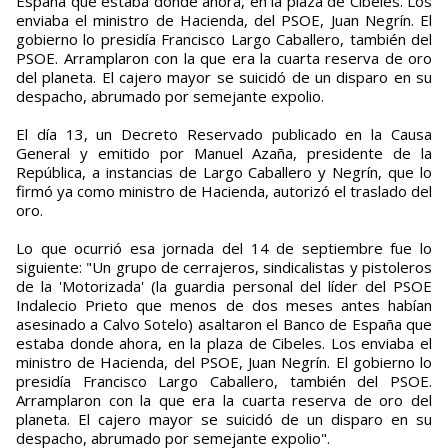
España que estaba donde ahora, en la plaza de Cibeles. Los
enviaba el ministro de Hacienda, del PSOE, Juan Negrín. El
gobierno lo presidía Francisco Largo Caballero, también del
PSOE. Arramplaron con la que era la cuarta reserva de oro
del planeta. El cajero mayor se suicidó de un disparo en su
despacho, abrumado por semejante expolio.
El día 13, un Decreto Reservado publicado en la Causa
General y emitido por Manuel Azaña, presidente de la
República, a instancias de Largo Caballero y Negrín, que lo
firmó ya como ministro de Hacienda, autorizó el traslado del
oro.
Lo que ocurrió esa jornada del 14 de septiembre fue lo
siguiente: "Un grupo de cerrajeros, sindicalistas y pistoleros
de la 'Motorizada' (la guardia personal del líder del PSOE
Indalecio Prieto que menos de dos meses antes habían
asesinado a Calvo Sotelo) asaltaron el Banco de España que
estaba donde ahora, en la plaza de Cibeles. Los enviaba el
ministro de Hacienda, del PSOE, Juan Negrín. El gobierno lo
presidía Francisco Largo Caballero, también del PSOE.
Arramplaron con la que era la cuarta reserva de oro del
planeta. El cajero mayor se suicidó de un disparo en su
despacho, abrumado por semejante expolio".