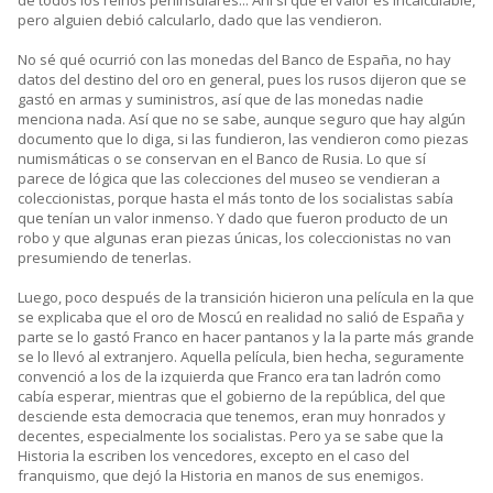
de todos los reinos peninsulares... Ahí sí que el valor es incalculable,
pero alguien debió calcularlo, dado que las vendieron.
No sé qué ocurrió con las monedas del Banco de España, no hay
datos del destino del oro en general, pues los rusos dijeron que se
gastó en armas y suministros, así que de las monedas nadie
menciona nada. Así que no se sabe, aunque seguro que hay algún
documento que lo diga, si las fundieron, las vendieron como piezas
numismáticas o se conservan en el Banco de Rusia. Lo que sí
parece de lógica que las colecciones del museo se vendieran a
coleccionistas, porque hasta el más tonto de los socialistas sabía
que tenían un valor inmenso. Y dado que fueron producto de un
robo y que algunas eran piezas únicas, los coleccionistas no van
presumiendo de tenerlas.
Luego, poco después de la transición hicieron una película en la que
se explicaba que el oro de Moscú en realidad no salió de España y
parte se lo gastó Franco en hacer pantanos y la la parte más grande
se lo llevó al extranjero. Aquella película, bien hecha, seguramente
convenció a los de la izquierda que Franco era tan ladrón como
cabía esperar, mientras que el gobierno de la república, del que
desciende esta democracia que tenemos, eran muy honrados y
decentes, especialmente los socialistas. Pero ya se sabe que la
Historia la escriben los vencedores, excepto en el caso del
franquismo, que dejó la Historia en manos de sus enemigos.