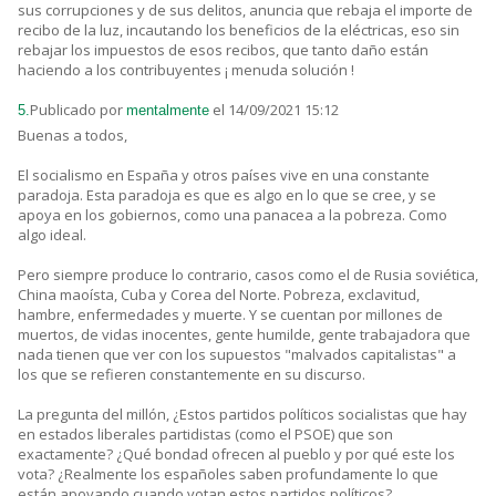
sus corrupciones y de sus delitos, anuncia que rebaja el importe de
recibo de la luz, incautando los beneficios de la eléctricas, eso sin
rebajar los impuestos de esos recibos, que tanto daño están
haciendo a los contribuyentes ¡ menuda solución !
Publicado por
el 14/09/2021 15:12
5.
mentalmente
Buenas a todos,
El socialismo en España y otros países vive en una constante
paradoja. Esta paradoja es que es algo en lo que se cree, y se
apoya en los gobiernos, como una panacea a la pobreza. Como
algo ideal.
Pero siempre produce lo contrario, casos como el de Rusia soviética,
China maoísta, Cuba y Corea del Norte. Pobreza, exclavitud,
hambre, enfermedades y muerte. Y se cuentan por millones de
muertos, de vidas inocentes, gente humilde, gente trabajadora que
nada tienen que ver con los supuestos "malvados capitalistas" a
los que se refieren constantemente en su discurso.
La pregunta del millón, ¿Estos partidos políticos socialistas que hay
en estados liberales partidistas (como el PSOE) que son
exactamente? ¿Qué bondad ofrecen al pueblo y por qué este los
vota? ¿Realmente los españoles saben profundamente lo que
están apoyando cuando votan estos partidos políticos?