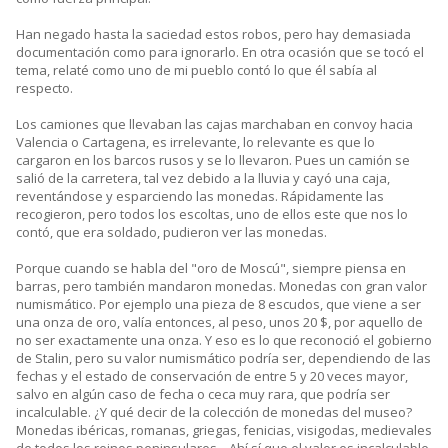
Han negado hasta la saciedad estos robos, pero hay demasiada
documentación como para ignorarlo. En otra ocasión que se tocó el
tema, relaté como uno de mi pueblo contó lo que él sabía al
respecto.
Los camiones que llevaban las cajas marchaban en convoy hacia
Valencia o Cartagena, es irrelevante, lo relevante es que lo
cargaron en los barcos rusos y se lo llevaron. Pues un camión se
salió de la carretera, tal vez debido a la lluvia y cayó una caja,
reventándose y esparciendo las monedas. Rápidamente las
recogieron, pero todos los escoltas, uno de ellos este que nos lo
contó, que era soldado, pudieron ver las monedas.
Porque cuando se habla del "oro de Moscú", siempre piensa en
barras, pero también mandaron monedas. Monedas con gran valor
numismático. Por ejemplo una pieza de 8 escudos, que viene a ser
una onza de oro, valía entonces, al peso, unos 20 $, por aquello de
no ser exactamente una onza. Y eso es lo que reconoció el gobierno
de Stalin, pero su valor numismático podría ser, dependiendo de las
fechas y el estado de conservación de entre 5 y 20 veces mayor,
salvo en algún caso de fecha o ceca muy rara, que podría ser
incalculable. ¿Y qué decir de la colección de monedas del museo?
Monedas ibéricas, romanas, griegas, fenicias, visigodas, medievales