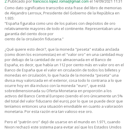
Publicado por
el 14/09/2021 11:31
2.
francisco.lopez.roma@gmail.com
Como dato significativo transcribo esta frase del libro de memorias
de Alejandro Lerroux, Presidente del Gobierno de la República en
1.935:
“España figuraba como uno de los países con depósitos de oro
relativamente mayores de todo el continente. Representaban una
garantía del ciento doce por
ciento de la circulación fiduciaria.”
¿Qué quiere esto decir?, que la moneda "peseta" estaba anclada
(como dicen los economistas) en el "valor oro" en una cantidad muy
por debajo de la cantidad de oro almacenada en el Banco de
España, es decir, que había un 112 por ciento más en valor oro en el
Banco de España que el valor en circulación de todos los billetes y
monedas en circulación, lo que hacía de la moneda "peseta" una
divisa muy valorizada en el exterior, cosa todo lo contraria a lo que
ocurre hoy en día incluso con la moneda "euro", que está
sobredimensionada su Oferta Monetaria en proporción a los
activos del Banco Central Europeo (siendo el oro únicamente un 5%
del total del valor fiduciario del euro), por lo que se puede decir que
teníamos entonces una situación envidiable en cuanto a valoración
monetaria. Por esta razón era tan valioso ese oro.
Pero el "patrón oro" dejó de usarse en el mundo en 1.971, cuando
Nixon rechazó este sistema para evitar así que los Estados Unidos