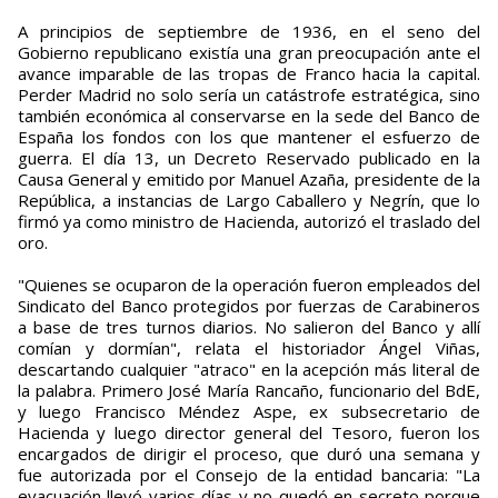
A principios de septiembre de 1936, en el seno del
Gobierno republicano existía una gran preocupación ante el
avance imparable de las tropas de Franco hacia la capital.
Perder Madrid no solo sería un catástrofe estratégica, sino
también económica al conservarse en la sede del Banco de
España los fondos con los que mantener el esfuerzo de
guerra. El día 13, un Decreto Reservado publicado en la
Causa General y emitido por Manuel Azaña, presidente de la
República, a instancias de Largo Caballero y Negrín, que lo
firmó ya como ministro de Hacienda, autorizó el traslado del
oro.
"Quienes se ocuparon de la operación fueron empleados del
Sindicato del Banco protegidos por fuerzas de Carabineros
a base de tres turnos diarios. No salieron del Banco y allí
comían y dormían", relata el historiador Ángel Viñas,
descartando cualquier "atraco" en la acepción más literal de
la palabra. Primero José María Rancaño, funcionario del BdE,
y luego Francisco Méndez Aspe, ex subsecretario de
Hacienda y luego director general del Tesoro, fueron los
encargados de dirigir el proceso, que duró una semana y
fue autorizada por el Consejo de la entidad bancaria: "La
evacuación llevó varios días y no quedó en secreto porque