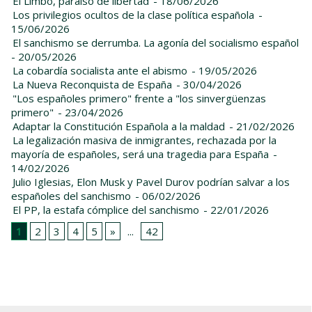
El Limbo, paraíso de libertad
- 18/06/2026
Los privilegios ocultos de la clase política española
-
15/06/2026
El sanchismo se derrumba. La agonía del socialismo español
- 20/05/2026
La cobardía socialista ante el abismo
- 19/05/2026
La Nueva Reconquista de España
- 30/04/2026
"Los españoles primero" frente a "los sinvergüenzas
primero"
- 23/04/2026
Adaptar la Constitución Española a la maldad
- 21/02/2026
La legalización masiva de inmigrantes, rechazada por la
mayoría de españoles, será una tragedia para España
-
14/02/2026
Julio Iglesias, Elon Musk y Pavel Durov podrían salvar a los
españoles del sanchismo
- 06/02/2026
El PP, la estafa cómplice del sanchismo
- 22/01/2026
1
2
3
4
5
»
...
42