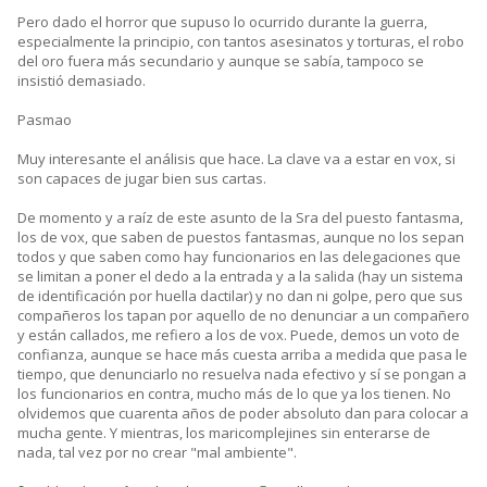
Pero dado el horror que supuso lo ocurrido durante la guerra,
especialmente la principio, con tantos asesinatos y torturas, el robo
del oro fuera más secundario y aunque se sabía, tampoco se
insistió demasiado.
Pasmao
Muy interesante el análisis que hace. La clave va a estar en vox, si
son capaces de jugar bien sus cartas.
De momento y a raíz de este asunto de la Sra del puesto fantasma,
los de vox, que saben de puestos fantasmas, aunque no los sepan
todos y que saben como hay funcionarios en las delegaciones que
se limitan a poner el dedo a la entrada y a la salida (hay un sistema
de identificación por huella dactilar) y no dan ni golpe, pero que sus
compañeros los tapan por aquello de no denunciar a un compañero
y están callados, me refiero a los de vox. Puede, demos un voto de
confianza, aunque se hace más cuesta arriba a medida que pasa le
tiempo, que denunciarlo no resuelva nada efectivo y sí se pongan a
los funcionarios en contra, mucho más de lo que ya los tienen. No
olvidemos que cuarenta años de poder absoluto dan para colocar a
mucha gente. Y mientras, los maricomplejines sin enterarse de
nada, tal vez por no crear "mal ambiente".