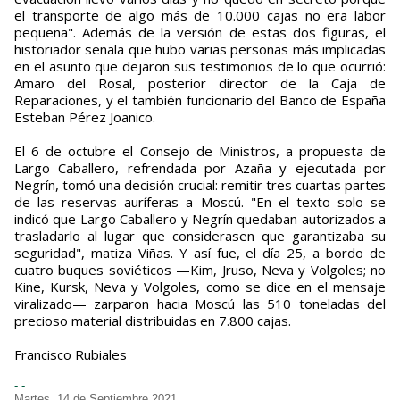
el transporte de algo más de 10.000 cajas no era labor
pequeña". Además de la versión de estas dos figuras, el
historiador señala que hubo varias personas más implicadas
en el asunto que dejaron sus testimonios de lo que ocurrió:
Amaro del Rosal, posterior director de la Caja de
Reparaciones, y el también funcionario del Banco de España
Esteban Pérez Joanico.
El 6 de octubre el Consejo de Ministros, a propuesta de
Largo Caballero, refrendada por Azaña y ejecutada por
Negrín, tomó una decisión crucial: remitir tres cuartas partes
de las reservas auríferas a Moscú. "En el texto solo se
indicó que Largo Caballero y Negrín quedaban autorizados a
trasladarlo al lugar que considerasen que garantizaba su
seguridad", matiza Viñas. Y así fue, el día 25, a bordo de
cuatro buques soviéticos —Kim, Jruso, Neva y Volgoles; no
Kine, Kursk, Neva y Volgoles, como se dice en el mensaje
viralizado— zarparon hacia Moscú las 510 toneladas del
precioso material distribuidas en 7.800 cajas.
Francisco Rubiales
- -
Martes, 14 de Septiembre 2021