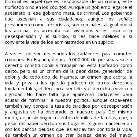
Criminal es aquel que es responsable de un crimen, esté
tipificado o no en los códigos. Aunque un gobierno legalice el
asesinato, si ese gobierno mata, es criminal. Los gobiernos
que asesinan a sus ciudadanos, aunque los señale
previamente como terroristas, son criminales, al igual que si
los arruina, les arrebata sus viviendas y les lleva a la
desesperación y el suicidio, si les hace infelices y si
convierte la vida de los administrados en un suplicio.
A veces, no son necesarios los cadáveres para cometer
crímenes. En España, dejar a 5.000.000 de personas sin su
derecho constitucional a trabajar no está tipificado como
delito, pero es un crimen de la peor clase, generador de
dolor y de todo tipo de traumas, un crimen que acorta la
vida y priva a los que lo padecen de otros derechos
fundamentales, el derecho a ser feliz y el derecho a vivir con
dignidad. No hace falta que aparezcan cadáveres para
acusar de "criminal" a nuestra política, aunque cadáveres
también hay porque la tasa de suicidios por desesperación
y angustia se ha disparado en nuestro país. Del mismo
modo, dejar sin hogar a cientos de miles de familias, que, a
pesar de haber perdido sus hogares, siguen manteniendo
con los bancos deudas que les esclavizan por toda la vida,
es también un crimen de gran bajeza, digno del mayor