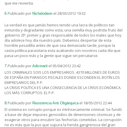
que me revienta.
Publicado por
el 28/03/2012 19:32
6.
Nichelodeon
La verdad es que jamás hemos tenido una lacra de políticos tan
inmunda y degradante como esta, una semilla muy podrida fruto del
gobierno ZP, primer y gran responsable de todos los males que hoy
día adolece hoy día nuestro país. Debemos despertar de esta
horrible pesadilla antes de que sea demasiado tarde, porque la
casta política parasitaria esta acabando con nosotros cada día que
pasa un poco más y la gente que sigue sin percatarse.
Publicado por
el 05/04/2012 23:42
7.
Adicinarit
LOS CRIMINALES SOIS LOS EMPRESARIOS. 4370 MILLONES DE EUROS
DE ESPAÑA EN PARAISOS FISCALES DONDE ESCONDEN EL BOTÍN LOS
EMPRESARIOS DEL P.P.
LA CRISIS POLÍTICA ES UNA CONSECUENCIA DE LA CRISIS ECONÓMICA.
LOS MÁS CORRUPTOS: EL P.P.
Publicado por
el 18/05/2012 22:44
8.
Resistencia Anti Oligárquica
El sistema es corrupto porque es intrínsecamente criminal. Se fundó
a base de dejar impunes genocidios de dimensiones cósmicas y de
exagerar otros para encubrir las fechorías cometidas. La corrupción
no es más que la pus que supura la herida gangrenosa del gran