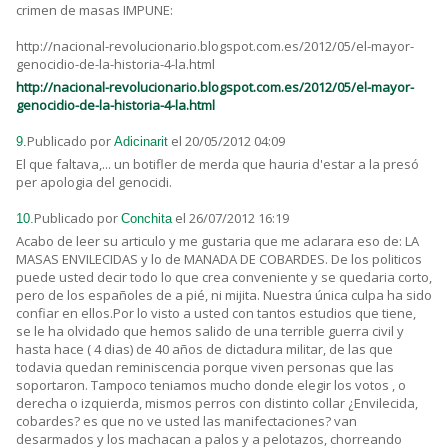
crimen de masas IMPUNE:
http://nacional-revolucionario.blogspot.com.es/2012/05/el-mayor-
genocidio-de-la-historia-4-la.html
http://nacional-revolucionario.blogspot.com.es/2012/05/el-mayor-
genocidio-de-la-historia-4-la.html
Publicado por
el 20/05/2012 04:09
9.
Adicinarit
El que faltava,... un botifler de merda que hauria d'estar a la presó
per apologia del genocidi.
Publicado por
el 26/07/2012 16:19
10.
Conchita
Acabo de leer su articulo y me gustaria que me aclarara eso de: LA
MASAS ENVILECIDAS y lo de MANADA DE COBARDES. De los politicos
puede usted decir todo lo que crea conveniente y se quedaria corto,
pero de los españoles de a pié, ni mijita. Nuestra única culpa ha sido
confiar en ellos.Por lo visto a usted con tantos estudios que tiene,
se le ha olvidado que hemos salido de una terrible guerra civil y
hasta hace ( 4 dias) de 40 años de dictadura militar, de las que
todavia quedan reminiscencia porque viven personas que las
soportaron. Tampoco teniamos mucho donde elegir los votos , o
derecha o izquierda, mismos perros con distinto collar ¿Envilecida,
cobardes? es que no ve usted las manifectaciones? van
desarmados y los machacan a palos y a pelotazos, chorreando