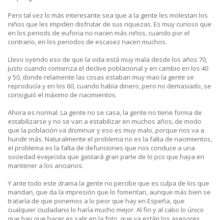
Pero tal vez lo más interesante sea que a la gente les molestan los
niños que les impiden disfrutar de sus riquezas. Es muy curioso que
en los periods de euforia no nacen más niños, cuando por el
contrario, en los periodos de escasez nacen muchos.
Llevo oyendo eso de que la vida está muy mala desde los años 70,
justo cuando comienza el declive poblacional y en cambio en los 40
y 50, donde relamente las cosas estaban muy mao la gente se
reproducía y en los 60, cuando había dinero, pero no demasiado, se
consiguió el máximo de nacimientos.
Ahora es normal. La gente no se casa, la gente no tiene forma de
estabilizarse y no se van a estabilizar en muchos años, de modo
que la población va disminuir y eso es muy malo, porque nos va a
hundir más. Naturalmente el problema no es la falta de nacimientos,
el problema es la falta de defunciones que nos conduce a una
sociedad evejecida que gastará gran parte de lo pco que haya en
mantener a los ancianos.
Y ante todo este drama la gente no percibe que es culpa de los que
mandan, que da la impresión que lo fomentan, aunque más bien se
trataría de que ponemos a lo peor que hay en Espeña, que
cualquier ciudadano lo haría mucho mejor. Al fin y al cabo lo único
que hay que hacer es salir en la foto, que ya están los asesores