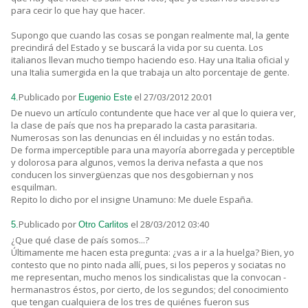
para cecir lo que hay que hacer.
Supongo que cuando las cosas se pongan realmente mal, la gente
precindirá del Estado y se buscará la vida por su cuenta. Los
italianos llevan mucho tiempo haciendo eso. Hay una Italia oficial y
una Italia sumergida en la que trabaja un alto porcentaje de gente.
Publicado por
el 27/03/2012 20:01
4.
Eugenio Este
De nuevo un artículo contundente que hace ver al que lo quiera ver,
la clase de país que nos ha preparado la casta parasitaria.
Numerosas son las denuncias en él incluidas y no están todas.
De forma imperceptible para una mayoría aborregada y perceptible
y dolorosa para algunos, vemos la deriva nefasta a que nos
conducen los sinvergüenzas que nos desgobiernan y nos
esquilman.
Repito lo dicho por el insigne Unamuno: Me duele España.
Publicado por
el 28/03/2012 03:40
5.
Otro Carlitos
¿Que qué clase de país somos...?
Últimamente me hacen esta pregunta: ¿vas a ir a la huelga? Bien, yo
contesto que no pinto nada allí, pues, si los peperos y sociatas no
me representan, mucho menos los sindicalistas que la convocan -
hermanastros éstos, por cierto, de los segundos; del conocimiento
que tengan cualquiera de los tres de quiénes fueron sus