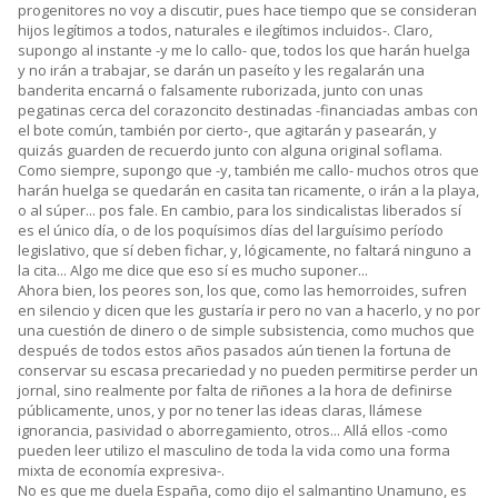
progenitores no voy a discutir, pues hace tiempo que se consideran
hijos legítimos a todos, naturales e ilegítimos incluidos-. Claro,
supongo al instante -y me lo callo- que, todos los que harán huelga
y no irán a trabajar, se darán un paseíto y les regalarán una
banderita encarná o falsamente ruborizada, junto con unas
pegatinas cerca del corazoncito destinadas -financiadas ambas con
el bote común, también por cierto-, que agitarán y pasearán, y
quizás guarden de recuerdo junto con alguna original soflama.
Como siempre, supongo que -y, también me callo- muchos otros que
harán huelga se quedarán en casita tan ricamente, o irán a la playa,
o al súper... pos fale. En cambio, para los sindicalistas liberados sí
es el único día, o de los poquísimos días del larguísimo período
legislativo, que sí deben fichar, y, lógicamente, no faltará ninguno a
la cita... Algo me dice que eso sí es mucho suponer...
Ahora bien, los peores son, los que, como las hemorroides, sufren
en silencio y dicen que les gustaría ir pero no van a hacerlo, y no por
una cuestión de dinero o de simple subsistencia, como muchos que
después de todos estos años pasados aún tienen la fortuna de
conservar su escasa precariedad y no pueden permitirse perder un
jornal, sino realmente por falta de riñones a la hora de definirse
públicamente, unos, y por no tener las ideas claras, llámese
ignorancia, pasividad o aborregamiento, otros... Allá ellos -como
pueden leer utilizo el masculino de toda la vida como una forma
mixta de economía expresiva-.
No es que me duela España, como dijo el salmantino Unamuno, es