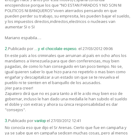
encojiendose porque los que “NO ESTAN PARADOS Y NO SON NI
POLITICOS NI BANQUEROS”viven aterrados pensando en que
pueden perder su trabajo, su empresita, les pueden bajar el sueldo,
y los impuestos directos,indirectos,electricos o nucleaes van
aumentar SI o SI
Mariano espabila….
Publicado por
el 27/03/2012 09:06
2.
...y el chocolate espeso.
En este país a los criminales que arruinan al país en ocho años los
mandamos a Venezuela para que den conferencias, muy bien
pagadas, de como lo han conseguido en tan poco tiempo. No se,
igual quieren saber lo que hizo para no repetirlo o mas bien como
engañar y descapitalizar a un estado sin que se te revuelva el
pueblo ni te sienten en el banquillo de los acusados.
¡Ver para creer!
Zapatero dirá que no es para tanto a él le a ido muy bien eso de
gobernar, incluso le han dado una medalla le han subido el sueldo
el doble y con extras y ahora su única responsabilidad es dar
"consejos".
Publicado por
el 27/03/2012 12:41
3.
vanlop
No conocía eso que dijo el Sr Arenas. Cierto que fue en campaña y
ya se sabe que en campaña sedicen muchas cosas, pero al menos