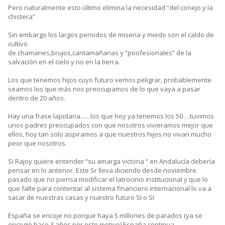
Pero naturalmente esto último elimina la necesidad “del conejo y la
chistera”
Sin embargo los largos periodos de miseria y miedo son el caldo de
cultivo
de chamanes,brujos,cantamañanas y “poofesionales” de la
salvación en el cielo y no en la tierra.
Los que tenemos hijos cuyo futuro vemos peligrar, probablemente
seamos los que más nos preocupamos de lo que vaya a pasar
dentro de 20 años.
Hay una frase lapidaria….. los que hoy ya tenemos los 50 …tuvimos
unos padres preocupados con que nosotros vivieramos mejor que
ellos, hoy tan solo aspiramos a que nuestros hijos no vivan mucho
peor que nosotros.
Si Rajoy quiere entender “su amarga victoria “ en Andalucía debería
pensar en lo anterior. Este Sr lleva diciendo desde noviembre
pasado que no piensa modificar el latrocinio institucional y que lo
que falte para contentar al sistema financiero internacional lo va a
sacar de nuestras casas y nuestro futuro SI o SI
España se encoje no porque haya 5 millones de parados (ya se
encogió hace 3 años por este motivo) España continua