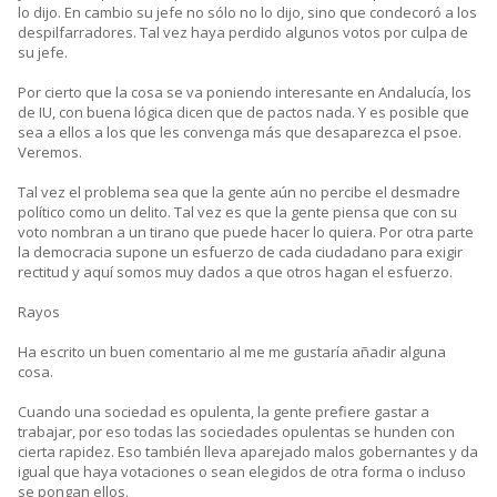
lo dijo. En cambio su jefe no sólo no lo dijo, sino que condecoró a los
despilfarradores. Tal vez haya perdido algunos votos por culpa de
su jefe.
Por cierto que la cosa se va poniendo interesante en Andalucía, los
de IU, con buena lógica dicen que de pactos nada. Y es posible que
sea a ellos a los que les convenga más que desaparezca el psoe.
Veremos.
Tal vez el problema sea que la gente aún no percibe el desmadre
político como un delito. Tal vez es que la gente piensa que con su
voto nombran a un tirano que puede hacer lo quiera. Por otra parte
la democracia supone un esfuerzo de cada ciudadano para exigir
rectitud y aquí somos muy dados a que otros hagan el esfuerzo.
Rayos
Ha escrito un buen comentario al me me gustaría añadir alguna
cosa.
Cuando una sociedad es opulenta, la gente prefiere gastar a
trabajar, por eso todas las sociedades opulentas se hunden con
cierta rapidez. Eso también lleva aparejado malos gobernantes y da
igual que haya votaciones o sean elegidos de otra forma o incluso
se pongan ellos.