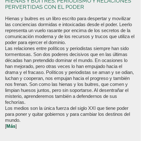
HIENAS Y BUITRES. PERIODISMO Y RELACIONES
PERVERTIDAS CON EL PODER
Hienas y buitres es un libro escrito para despertar y movilizar
las conciencias dormidas e intoxicadas desde el poder. Leerlo
representa un vuelo rasante por encima de los secretos de la
comunicación moderna y de los recursos y trucos que utiliza el
poder para ejercer el dominio.
Las relaciones entre políticos y periodistas siempre han sido
tormentosas. Son dos poderes decisivos que en las últimas
décadas han pretendido dominar el mundo. En ocasiones lo
han mejorado, pero otras veces lo han empujado hacia el
drama y el fracaso. Políticos y periodistas se aman y se odian,
luchan y cooperan, nos empujan hacia el progreso y también
nos frenan. Son como las hienas y los buitres, que comen y
limpian huesos juntos, pero sin soportarse. Al desentrañar el
misterio, aprenderemos también a defendernos de sus
fechorías.
Los medios son la única fuerza del siglo XXI que tiene poder
para poner y quitar gobiernos y para cambiar los destinos del
mundo.
[
Más
]