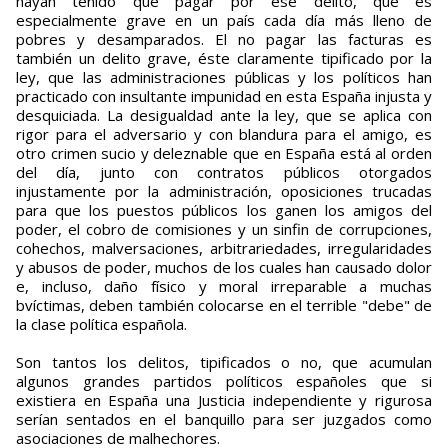
hayan tenido que pagar por ese delito, que es
especialmente grave en un país cada día más lleno de
pobres y desamparados. El no pagar las facturas es
también un delito grave, éste claramente tipificado por la
ley, que las administraciones públicas y los políticos han
practicado con insultante impunidad en esta España injusta y
desquiciada. La desigualdad ante la ley, que se aplica con
rigor para el adversario y con blandura para el amigo, es
otro crimen sucio y deleznable que en España está al orden
del día, junto con contratos públicos otorgados
injustamente por la administración, oposiciones trucadas
para que los puestos públicos los ganen los amigos del
poder, el cobro de comisiones y un sinfin de corrupciones,
cohechos, malversaciones, arbitrariedades, irregularidades
y abusos de poder, muchos de los cuales han causado dolor
e, incluso, daño físico y moral irreparable a muchas
bvíctimas, deben también colocarse en el terrible "debe" de
la clase política española.
Son tantos los delitos, tipificados o no, que acumulan
algunos grandes partidos políticos españoles que si
existiera en España una Justicia independiente y rigurosa
serían sentados en el banquillo para ser juzgados como
asociaciones de malhechores.