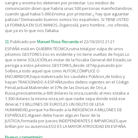
sangre y encima los detienen por protectar. Los medios de
comunicación dicen que habria unas 500 personas manifectandose,
cuando igual habia 5.000.Encima ,por protectar,¿ hay que aguantar
palizas? Demasiado buenos somos los españoles. SI TIENE USTED
LA FORMULA EN SUS MANOS, Diganoslá, pero hombre....no ofenda,
que ya es lo que nos faltaba.
Publicado por
el 22/10/2012 21:21
11.
Manuel Rosa Recuerda
ESPAÑA está en QUIEBRA TÉCNICA,ruina total,por culpa de unos
pésimos GESTORES.Eso es evidente y no tiene vueltas de hojas.Lo
que si tiene SOLUCIÓN,es instar de la Fiscalia General del Estado,se
persiga a estos pésimos GESTORES,desde zETAp,pasando por
Solbes,a todo aquel que como AUTOR,CÓMPLICE O
ENCUBRIDOR,haya malversado los caudales Públicos,de todos y
hayan TRAICIONADO A ESPAÑA,todos delitos vigentes en el Código
Penal,actual.Malvender el 37% de las Divisas de Oro,a
Rusia,precisamente,a 600 dolares la onza,cuando al mes estaba a
1.300 dolares la misma onza,sin que nadie sepa donde está ese
dineral,1'3 BILLONES DE EUROS,ES UN DELITO DE LESA
HUMANIDAD,porque ha llevado a la INDIGENCIA A MILLONES DE
ESPAÑOLES.Alguien debe hacer algo,en favor de la
JUSTICIA,formada por Jueces INDEPENDIENTES E IMPARCIALES,que
brillan por su ausencia.ESO ES LA MAYOR ATROCIDAD EN ESPAÑA.
Nuevo comentario: