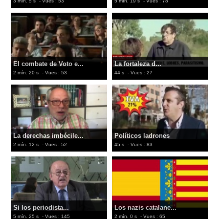
3 mín. 5 s
- Vues : 53
5 mín. 19 s
- Vues : 78
El combate de Voto e...
La fortaleza d...
2 mín. 20 s
- Vues : 53
44 s
- Vues : 27
La derechas imbécile...
Políticos ladrones
2 mín. 12 s
- Vues : 52
45 s
- Vues : 83
Si los periodista...
Los nazis catalane...
5 mín. 25 s
- Vues : 145
2 mín. 0 s
- Vues : 65