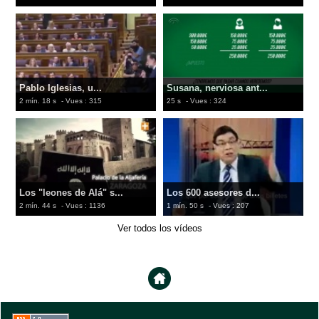
Pablo Iglesias, u...
Susana, nerviosa ant...
2 mín. 18 s
- Vues : 315
25 s
- Vues : 324
Los "leones de Alá" s...
Los 600 asesores d...
2 mín. 44 s
- Vues : 1136
1 mín. 50 s
- Vues : 207
Ver todos los vídeos