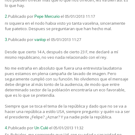
nos pueden ofrecer más que lo que nos ofrecen, les va bien así. Es
lo que hay.
Publicado por
el 05/01/2013 11:17
2.
Pepe Mercurio
ni siquiera en el nodo habia visto yo tanta vaselina, sinceramente
fue patetico. Despues se preguntaran que han hecho mal.
Publicado por
el 05/01/2013 11:27
3.
vanlop
Desde que cierto 14 A, después de cierto 23 F, me declaré a mí
mismo republicano, no veo nada relacionado con el rey.
No me extraña en absoluto que fuera una entrevista laudatoria
pues estamos en plena campaña de lavado de imagen. Pero
seguramente cumplió con su función. No olvidemos que el mensaje
debe dirigirse al más tonto de la audiencia, de modo que entre
determinado sector de la población encontraría un eco favorable,
que es lo que se pretendía.
Siempre que se toca el tema de la república y dado que no se va a
hacer una república a estilo USA, siempre pregunto: y quién va a ser
el presidente ¿Felipe? ¿Aznar? Y ya nadie pide la república.
Publicado por
el 05/01/2013 11:32
4.
Un Culé
Sr. Rubiales, me sorprende que Ud. con su edad y capacidad no