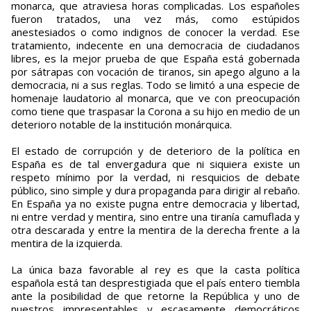
monarca, que atraviesa horas complicadas. Los españoles
fueron tratados, una vez más, como estúpidos
anestesiados o como indignos de conocer la verdad. Ese
tratamiento, indecente en una democracia de ciudadanos
libres, es la mejor prueba de que España está gobernada
por sátrapas con vocación de tiranos, sin apego alguno a la
democracia, ni a sus reglas. Todo se limitó a una especie de
homenaje laudatorio al monarca, que ve con preocupación
como tiene que traspasar la Corona a su hijo en medio de un
deterioro notable de la institución monárquica.
El estado de corrupción y de deterioro de la política en
España es de tal envergadura que ni siquiera existe un
respeto mínimo por la verdad, ni resquicios de debate
público, sino simple y dura propaganda para dirigir al rebaño.
En España ya no existe pugna entre democracia y libertad,
ni entre verdad y mentira, sino entre una tiranía camuflada y
otra descarada y entre la mentira de la derecha frente a la
mentira de la izquierda.
La única baza favorable al rey es que la casta política
española está tan desprestigiada que el país entero tiembla
ante la posibilidad de que retorne la República y uno de
nuestros impresentables y escasamente democráticos