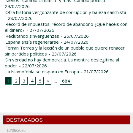
Menos "Cambio climático" y más "Cambio político"
-
29/07/2026
Otra historia vergonzante de corrupción y bajeza sanchista
- 28/07/2026
Récord de impuestos; récord de abandono ¿Qué hacéis con
el dinero?
- 27/07/2026
Reclutando sinvergüenzas
- 25/07/2026
España ansía regenerarse
- 24/07/2026
Ferran Torres y la lección de un pueblo que quiere renacer
sin partidos políticos
- 23/07/2026
Sin verdad no hay democracia. La mentira deslegitima al
poder
- 22/07/2026
La islamofobia se dispara en Europa
- 21/07/2026
1
2
3
4
5
»
...
684
DESTACADOS
18/06/2026