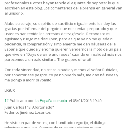
profesionales u otros hayan tenido el aguante de soportar lo que
escriben en este blog. Los comentarios de la prensa en general van
al unísono.
Alabo su coraje, su espíritu de sacrificio e igualmente les doy las
gracias por informar del pegote que nos tenían preparado y que
ustedes han tenido los arrestos de tragárselo. Reconozco mi
egoísmo y ruego me disculpen, pero es que ya no me queda ni
paciencia, ni comprensión y simplemente me dan náuseas de la
España que queda y encima quieren vendernos la moto de un país
que vive en "Days de wine and roses" cuando en realidad más nos
parecemos a un país similar a The grapes of wrath.
Con toda sinceridad, no critico a nadie y menos al señor Rubiales,
por soportar ese pegote. Yo ya no puedo más, me dan náuseas y
me pongo a morir si vomito.
LIGUR
Publicado por
el 05/01/2013 19:40
12.
La España corrupta.
Juan Carlos I "El Afortunado"
Federico Jiménez Losantos
He visto un par de veces, con humillado regocijo, el diálogo
televisado que, en vísperas de su septuagésimo quinto