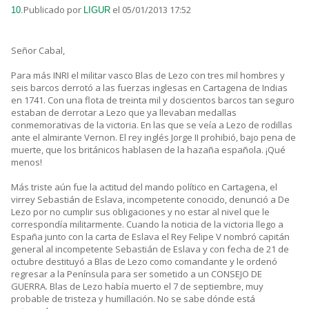
Publicado por
el 05/01/2013 17:52
10.
LIGUR
Señor Cabal,
Para más INRI el militar vasco Blas de Lezo con tres mil hombres y
seis barcos derrotó a las fuerzas inglesas en Cartagena de Indias
en 1741. Con una flota de treinta mil y doscientos barcos tan seguro
estaban de derrotar a Lezo que ya llevaban medallas
conmemorativas de la victoria. En las que se veía a Lezo de rodillas
ante el almirante Vernon. El rey inglés Jorge II prohibió, bajo pena de
muerte, que los británicos hablasen de la hazaña española. ¡Qué
menos!
Más triste aún fue la actitud del mando político en Cartagena, el
virrey Sebastián de Eslava, incompetente conocido, denunció a De
Lezo por no cumplir sus obligaciones y no estar al nivel que le
correspondía militarmente. Cuando la noticia de la victoria llego a
España junto con la carta de Eslava el Rey Felipe V nombró capitán
general al incompetente Sebastián de Eslava y con fecha de 21 de
octubre destituyó a Blas de Lezo como comandante y le ordenó
regresar a la Península para ser sometido a un CONSEJO DE
GUERRA. Blas de Lezo había muerto el 7 de septiembre, muy
probable de tristeza y humillación. No se sabe dónde está