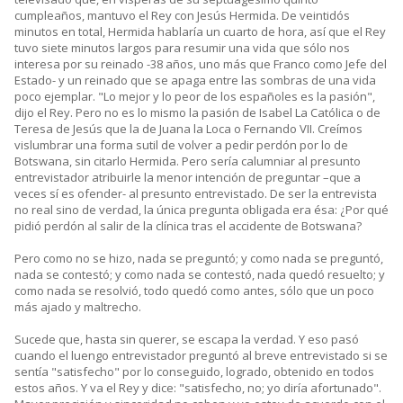
cumpleaños, mantuvo el Rey con Jesús Hermida. De veintidós
minutos en total, Hermida hablaría un cuarto de hora, así que el Rey
tuvo siete minutos largos para resumir una vida que sólo nos
interesa por su reinado -38 años, uno más que Franco como Jefe del
Estado- y un reinado que se apaga entre las sombras de una vida
poco ejemplar. "Lo mejor y lo peor de los españoles es la pasión",
dijo el Rey. Pero no es lo mismo la pasión de Isabel La Católica o de
Teresa de Jesús que la de Juana la Loca o Fernando VII. Creímos
vislumbrar una forma sutil de volver a pedir perdón por lo de
Botswana, sin citarlo Hermida. Pero sería calumniar al presunto
entrevistador atribuirle la menor intención de preguntar –que a
veces sí es ofender- al presunto entrevistado. De ser la entrevista
no real sino de verdad, la única pregunta obligada era ésa: ¿Por qué
pidió perdón al salir de la clínica tras el accidente de Botswana?
Pero como no se hizo, nada se preguntó; y como nada se preguntó,
nada se contestó; y como nada se contestó, nada quedó resuelto; y
como nada se resolvió, todo quedó como antes, sólo que un poco
más ajado y maltrecho.
Sucede que, hasta sin querer, se escapa la verdad. Y eso pasó
cuando el luengo entrevistador preguntó al breve entrevistado si se
sentía "satisfecho" por lo conseguido, logrado, obtenido en todos
estos años. Y va el Rey y dice: "satisfecho, no; yo diría afortunado".