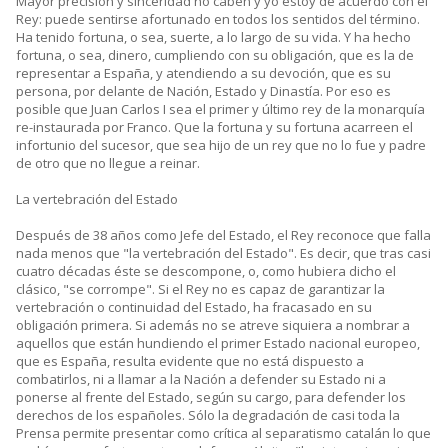
Mayor precisión y sinceridad no caben y yo estoy de acuerdo con el
Rey: puede sentirse afortunado en todos los sentidos del término.
Ha tenido fortuna, o sea, suerte, a lo largo de su vida. Y ha hecho
fortuna, o sea, dinero, cumpliendo con su obligación, que es la de
representar a España, y atendiendo a su devoción, que es su
persona, por delante de Nación, Estado y Dinastía. Por eso es
posible que Juan Carlos I sea el primer y último rey de la monarquía
re-instaurada por Franco. Que la fortuna y su fortuna acarreen el
infortunio del sucesor, que sea hijo de un rey que no lo fue y padre
de otro que no llegue a reinar.
La vertebración del Estado
Después de 38 años como Jefe del Estado, el Rey reconoce que falla
nada menos que "la vertebración del Estado". Es decir, que tras casi
cuatro décadas éste se descompone, o, como hubiera dicho el
clásico, "se corrompe". Si el Rey no es capaz de garantizar la
vertebración o continuidad del Estado, ha fracasado en su
obligación primera. Si además no se atreve siquiera a nombrar a
aquellos que están hundiendo el primer Estado nacional europeo,
que es España, resulta evidente que no está dispuesto a
combatirlos, ni a llamar a la Nación a defender su Estado ni a
ponerse al frente del Estado, según su cargo, para defender los
derechos de los españoles. Sólo la degradación de casi toda la
Prensa permite presentar como crítica al separatismo catalán lo que