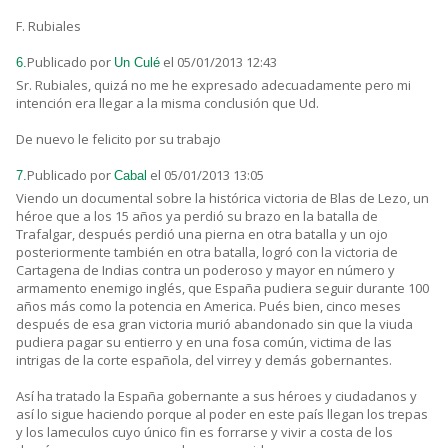
F. Rubiales
Publicado por
el 05/01/2013 12:43
6.
Un Culé
Sr. Rubiales, quizá no me he expresado adecuadamente pero mi
intención era llegar a la misma conclusión que Ud.
De nuevo le felicito por su trabajo
Publicado por
el 05/01/2013 13:05
7.
Cabal
Viendo un documental sobre la histórica victoria de Blas de Lezo, un
héroe que a los 15 años ya perdió su brazo en la batalla de
Trafalgar, después perdió una pierna en otra batalla y un ojo
posteriormente también en otra batalla, logró con la victoria de
Cartagena de Indias contra un poderoso y mayor en número y
armamento enemigo inglés, que España pudiera seguir durante 100
años más como la potencia en America. Pués bien, cinco meses
después de esa gran victoria murió abandonado sin que la viuda
pudiera pagar su entierro y en una fosa común, victima de las
intrigas de la corte española, del virrey y demás gobernantes.
Así ha tratado la España gobernante a sus héroes y ciudadanos y
así lo sigue haciendo porque al poder en este país llegan los trepas
y los lameculos cuyo único fin es forrarse y vivir a costa de los