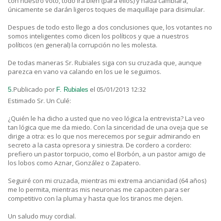
con nuestro voto, todo irá bien (para ellos) y nada cambiará,
únicamente se darán ligeros toques de maquillaje para disimular.
Despues de todo esto llego a dos conclusiones que, los votantes no
somos inteligentes como dicen los políticos y que a nuestros
políticos (en general) la corrupción no les molesta.
De todas maneras Sr. Rubiales siga con su cruzada que, aunque
parezca en vano va calando en los ue le seguimos.
Publicado por
el 05/01/2013 12:32
5.
F. Rubiales
Estimado Sr. Un Culé:
¿Quién le ha dicho a usted que no veo lógica la entrevista? La veo
tan lógica que me da miedo. Con la sinceridad de una oveja que se
dirige a otra: es lo que nos merecemos por seguir admirando en
secreto a la casta opresora y siniestra. De cordero a cordero:
prefiero un pastor torpucio, como el Borbón, a un pastor amigo de
los lobos como Aznar, González o Zapatero.
Seguiré con mi cruzada, mientras mi extrema ancianidad (64 años)
me lo permita, mientras mis neuronas me capaciten para ser
competitivo con la pluma y hasta que los tiranos me dejen.
Un saludo muy cordial.