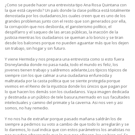
¿Como se puede hacer una entrevista tipo Ana Rosa Quintana con
la que está cayendo? Un país donde la clase política está totalmente
denostada por los ciudadanos,los cuales creen que es uno de los
grandes problemas junto con el resto que son generados por ella,
la corrupción que nos desborda, el gansterismo político, el
despilfarro y el saqueo de las arcas públicas, la inacción de la
justicia mientras los ciudadanos se queman a lo bonzo y se tiran
desde los balcones porque no pueden aguantar más que los dejen
sin trabajo, sin hogar y sin futuro.
Y viene Hermida y nos prepara una entrevista como si esto fuera
Disneylandia donde no pasa nada, todo el mundo es feliz, los
jovenes tienen trabajo y saldremos adelante,Los típicos tópicos de
siempre con los que calmar a una ciudadania enfurecida y
maltratada por la casta política que se siente protegida porque
vivimos en el Reino de la injusticia donde los únicos que pagan por
lo que hacen los demás son los ciudadanos. Vaya imagen dedicada
y destinada a un público de tele basura,mermado en sus facultades
intelectuales y camino del primate y la caverna. Asi nos ven y asi
somos, no hay remedio.
Y no nos ha de extrañar porque pasado mañana saldrán los de
siempre a pedirnos su voto a cambio de que todo lo arreglarán y se
lo daremos, lo cual indica que con estos parámetros los analistas no