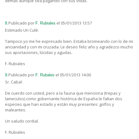
demás aunque sea pagando con sus vidas.
Publicado por
el 05/01/2013 13:57
8.
F. Rubiales
Estimado Un Culé:
Tampoco yo me he expresado bien. Estaba bromeando con lo de mi
ancianidad y con mi cruzada. Le deseo feliz año y agradezco mucho
sus aportaciones, lúcidas y agudas.
F. Rubiales
Publicado por
el 05/01/2013 14:00
9.
F. Rubales
Sr. Cabal:
De cuerdo con usted, pero a la fauna que menciona (trepas y
lameculos) como gobernante histórica de España le faltan dos
especies que han estado y están muy presentes: golfos y
maleantes.
Un saludo cordial.
F. Rubiales