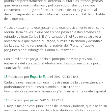
podría ser perfectamente su defensa. Al citar "las intransigencias
que llevan a maximalismos y políticas rupturistas que no nos
convienen nada", ¿se refiere al Gobierno de Rajoy y Wert o al
desafío separatista de Artur Mas? A lo que sea, con tal de no hablar
de lo que pasa.
Y eso, exactamente eso, justamente eso, precisamente eso –como
rediría Hermida- es lo que pasa y nos pasa en estos amenes del
reinado de Juan Carlos I "El Afortunado". Si el Rey no se atreve a
nombrar a lo que rompe el Estado, humilla a la Nación y desafía a
las Leyes, ¿cómo va a permitir el patrón del "Fortuna" que le
pregunten por Urdangarín, Corina o Botswana?
Con humillado regocijo, decía al principio, he visto y revisto la
entrevista del agraciado al Afortunado. Regocijo me queda poco.
Humillación, toda
Publicado por
el 05/01/2013 21:45
13.
Eugenio Este
Cada día nos regalan con una muestra más de la desvergüenza y
podredumbre en que está sumida nuestra España.
Hoy vuelvo a recordar a Unamuno: ¡También a mí me duele España!
Publicado por
el 05/01/2013 22:42
14.
pal
El Rey, o mejor dicho, Juan Carlos de Borbon y Borbon, que ese es su
nombre, tampoco de salva de la trapalería española, hay varios