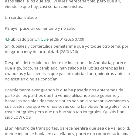
esos sitios, a los que aquí VOX les perecería tibio, pero que allí,
viendo lo que hay, casi serían comunistas.
Un cordial saludo
PS ayer puse un comentario y no salió.
Publicado por
el 28/01/2026 07:09
4.
Un Culé
Sr. Rubiales y contertulios permítanme que yo toque otro tema, por
desgracia muy de actualidad. (28/01/26)
Después del terrible accidente de los trenes de Andalucía, parece
que algo, poco, ha cambiado, han salido a la luz las carencias las
chapuzas y las mentiras que ya son noticia diaria, mientras antes, o
no existían o no se conocían.
Posiblemente averiguando lo que ha pasado nos enteremos de
parte de los parches que ha venido utilizando este gobierno y,
hasta las posibles desmadres pues se van a repasar inversiones y
sus costes, porque veremos cosas como las obras "integrales" con
coste integrales pero que no han sido tan integrales. Quizás han
sido LOW COST
El Sr. Ministro de transportes, parece mentira que sea de Valladolid,
donde mejor se habla en castellano y, parece no conocer su idioma,