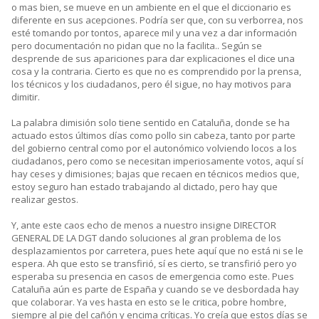
o mas bien, se mueve en un ambiente en el que el diccionario es
diferente en sus acepciones. Podría ser que, con su verborrea, nos
esté tomando por tontos, aparece mil y una vez a dar información
pero documentación no pidan que no la facilita.. Según se
desprende de sus apariciones para dar explicaciones el dice una
cosa y la contraria. Cierto es que no es comprendido por la prensa,
los técnicos y los ciudadanos, pero él sigue, no hay motivos para
dimitir.
La palabra dimisión solo tiene sentido en Cataluña, donde se ha
actuado estos últimos días como pollo sin cabeza, tanto por parte
del gobierno central como por el autonómico volviendo locos a los
ciudadanos, pero como se necesitan imperiosamente votos, aquí sí
hay ceses y dimisiones; bajas que recaen en técnicos medios que,
estoy seguro han estado trabajando al dictado, pero hay que
realizar gestos.
Y, ante este caos echo de menos a nuestro insigne DIRECTOR
GENERAL DE LA DGT dando soluciones al gran problema de los
desplazamientos por carretera, pues hete aquí que no está ni se le
espera. Ah que esto se transfirió, sí es cierto, se transfirió pero yo
esperaba su presencia en casos de emergencia como este. Pues
Cataluña aún es parte de España y cuando se ve desbordada hay
que colaborar. Ya ves hasta en esto se le critica, pobre hombre,
siempre al pie del cañón y encima críticas. Yo creía que estos días se