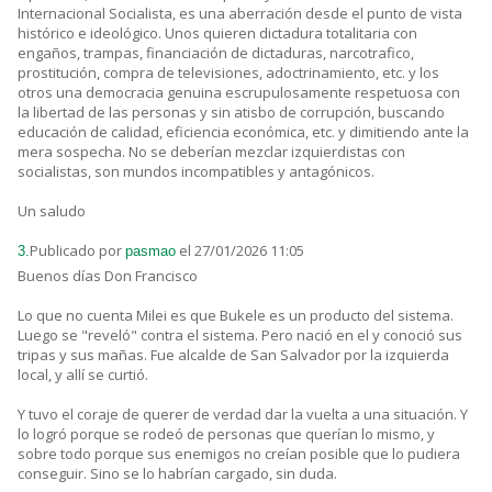
Internacional Socialista, es una aberración desde el punto de vista
histórico e ideológico. Unos quieren dictadura totalitaria con
engaños, trampas, financiación de dictaduras, narcotrafico,
prostitución, compra de televisiones, adoctrinamiento, etc. y los
otros una democracia genuina escrupulosamente respetuosa con
la libertad de las personas y sin atisbo de corrupción, buscando
educación de calidad, eficiencia económica, etc. y dimitiendo ante la
mera sospecha. No se deberían mezclar izquierdistas con
socialistas, son mundos incompatibles y antagónicos.
Un saludo
Publicado por
el 27/01/2026 11:05
3.
pasmao
Buenos días Don Francisco
Lo que no cuenta Milei es que Bukele es un producto del sistema.
Luego se "reveló" contra el sistema. Pero nació en el y conoció sus
tripas y sus mañas. Fue alcalde de San Salvador por la izquierda
local, y allí se curtió.
Y tuvo el coraje de querer de verdad dar la vuelta a una situación. Y
lo logró porque se rodeó de personas que querían lo mismo, y
sobre todo porque sus enemigos no creían posible que lo pudiera
conseguir. Sino se lo habrían cargado, sin duda.