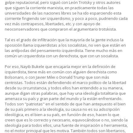
golpe reputacional, pero siguió con León Trotsky y otros autores
que siguen la corriente marxista, en practicamente todas las
universidades de las naciones libres se ha ido esparciendo esta
corriente fingiendo ser izquierdismo, y poco a poco, pudriendo cada
vez más contrapesos, libertades, etc. y con apoyo de
neoconservadores que compraron el argumentario trotskista.
Tal es el grado de infiltración que la mayoría de la gente incluso la
oposición llama izquierdistas a los socialistas, no ven que están en
las antípodas del pensamiento izquierdista. Tiene mucho más en
común un izquierdista con un derechista, que con un socialista.
Por eso, Nayib Bukele que encajaría mejor en la definición de
izquierdista, tiene más en común con alguien derechista como
Bolsonaro, o con Javier Milei o Donald Trump que son más
centristas. Todos están defendiendo el marco político de la libertad
desde su circunstancia, y todos ellos han entendido a su manera,
aunque digan otras palabras, que hay una ideología totalitaria que
amenaza su país y gran parte del mundo y la están enfrentando.
Todos son "patriotas" en el sentido de que han antepuesto el bien
de su país primero a la ideología, su causa no es su adscripción
ideológica, es el bien a su país, en función de eso, hacen lo que
creen que es lo correcto y necesario, equivocándose o no, siendo la
ideología para todos ellos, una fuente de inspiración o herramienta,
no el motor principal que les motiva. También todos son libertarios,