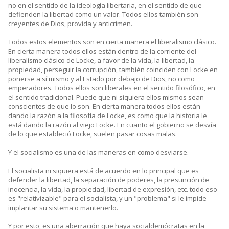
no en el sentido de la ideología libertaria, en el sentido de que
defienden la libertad como un valor. Todos ellos también son
creyentes de Dios, provida y anticrimen.
Todos estos elementos son en cierta manera el liberalismo clásico.
En cierta manera todos ellos están dentro de la corriente del
liberalismo clásico de Locke, a favor de la vida, la libertad, la
propiedad, perseguir la corrupción, también coinciden con Locke en
ponerse a sí mismo y al Estado por debajo de Dios, no como
emperadores. Todos ellos son liberales en el sentido filosófico, en
el sentido tradicional. Puede que ni siquiera ellos mismos sean
conscientes de que lo son. En cierta manera todos ellos están
dando la razón a la filosofía de Locke, es como que la historia le
está dando la razón al viejo Locke. En cuanto el gobierno se desvía
de lo que estableció Locke, suelen pasar cosas malas.
Y el socialismo es una de las maneras en como desviarse.
El socialista ni siquiera está de acuerdo en lo principal que es
defender la libertad, la separación de poderes, la presunción de
inocencia, la vida, la propiedad, libertad de expresión, etc. todo eso
es "relativizable" para el socialista, y un "problema" si le impide
implantar su sistema o mantenerlo.
Y por esto, es una aberración que haya socialdemócratas en la