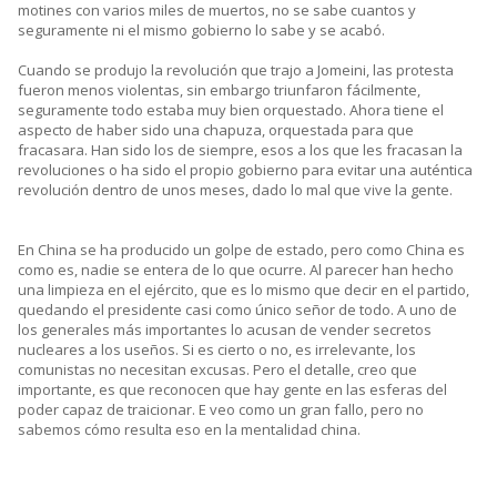
motines con varios miles de muertos, no se sabe cuantos y
seguramente ni el mismo gobierno lo sabe y se acabó.
Cuando se produjo la revolución que trajo a Jomeini, las protesta
fueron menos violentas, sin embargo triunfaron fácilmente,
seguramente todo estaba muy bien orquestado. Ahora tiene el
aspecto de haber sido una chapuza, orquestada para que
fracasara. Han sido los de siempre, esos a los que les fracasan la
revoluciones o ha sido el propio gobierno para evitar una auténtica
revolución dentro de unos meses, dado lo mal que vive la gente.
En China se ha producido un golpe de estado, pero como China es
como es, nadie se entera de lo que ocurre. Al parecer han hecho
una limpieza en el ejército, que es lo mismo que decir en el partido,
quedando el presidente casi como único señor de todo. A uno de
los generales más importantes lo acusan de vender secretos
nucleares a los useños. Si es cierto o no, es irrelevante, los
comunistas no necesitan excusas. Pero el detalle, creo que
importante, es que reconocen que hay gente en las esferas del
poder capaz de traicionar. E veo como un gran fallo, pero no
sabemos cómo resulta eso en la mentalidad china.