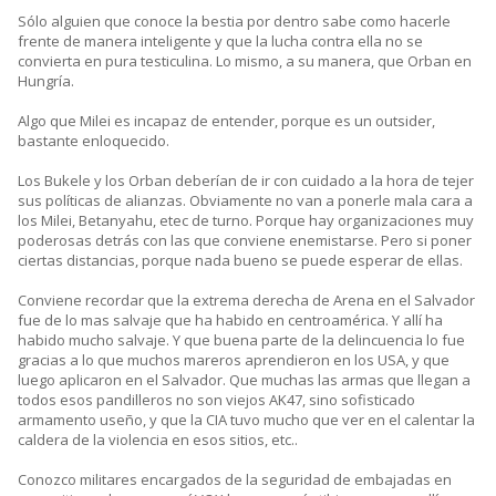
Sólo alguien que conoce la bestia por dentro sabe como hacerle
frente de manera inteligente y que la lucha contra ella no se
convierta en pura testiculina. Lo mismo, a su manera, que Orban en
Hungría.
Algo que Milei es incapaz de entender, porque es un outsider,
bastante enloquecido.
Los Bukele y los Orban deberían de ir con cuidado a la hora de tejer
sus políticas de alianzas. Obviamente no van a ponerle mala cara a
los Milei, Betanyahu, etec de turno. Porque hay organizaciones muy
poderosas detrás con las que conviene enemistarse. Pero si poner
ciertas distancias, porque nada bueno se puede esperar de ellas.
Conviene recordar que la extrema derecha de Arena en el Salvador
fue de lo mas salvaje que ha habido en centroamérica. Y allí ha
habido mucho salvaje. Y que buena parte de la delincuencia lo fue
gracias a lo que muchos mareros aprendieron en los USA, y que
luego aplicaron en el Salvador. Que muchas las armas que llegan a
todos esos pandilleros no son viejos AK47, sino sofisticado
armamento useño, y que la CIA tuvo mucho que ver en el calentar la
caldera de la violencia en esos sitios, etc..
Conozco militares encargados de la seguridad de embajadas en