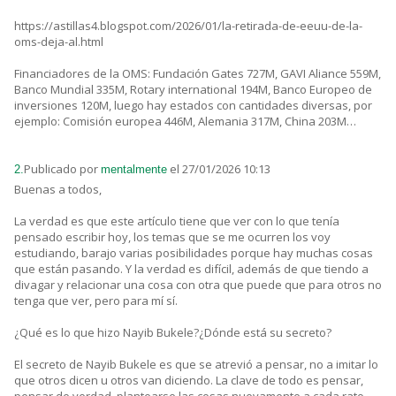
https://astillas4.blogspot.com/2026/01/la-retirada-de-eeuu-de-la-
oms-deja-al.html
Financiadores de la OMS: Fundación Gates 727M, GAVI Aliance 559M,
Banco Mundial 335M, Rotary international 194M, Banco Europeo de
inversiones 120M, luego hay estados con cantidades diversas, por
ejemplo: Comisión europea 446M, Alemania 317M, China 203M…
Publicado por
el 27/01/2026 10:13
2.
mentalmente
Buenas a todos,
La verdad es que este artículo tiene que ver con lo que tenía
pensado escribir hoy, los temas que se me ocurren los voy
estudiando, barajo varias posibilidades porque hay muchas cosas
que están pasando. Y la verdad es difícil, además de que tiendo a
divagar y relacionar una cosa con otra que puede que para otros no
tenga que ver, pero para mí sí.
¿Qué es lo que hizo Nayib Bukele?¿Dónde está su secreto?
El secreto de Nayib Bukele es que se atrevió a pensar, no a imitar lo
que otros dicen u otros van diciendo. La clave de todo es pensar,
pensar de verdad, plantearse las cosas nuevamente a cada rato.