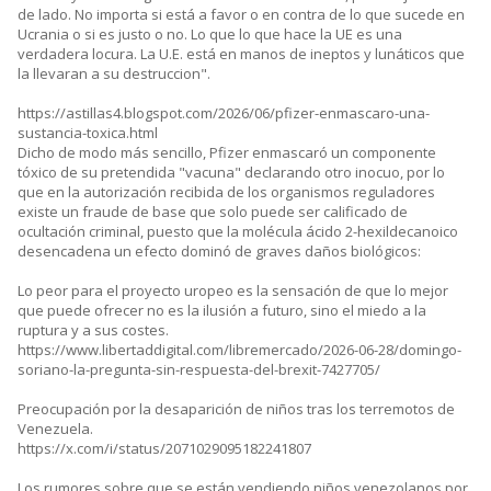
de lado. No importa si está a favor o en contra de lo que sucede en
Ucrania o si es justo o no. Lo que lo que hace la UE es una
verdadera locura. La U.E. está en manos de ineptos y lunáticos que
la llevaran a su destruccion".
https://astillas4.blogspot.com/2026/06/pfizer-enmascaro-una-
sustancia-toxica.html
Dicho de modo más sencillo, Pfizer enmascaró un componente
tóxico de su pretendida "vacuna" declarando otro inocuo, por lo
que en la autorización recibida de los organismos reguladores
existe un fraude de base que solo puede ser calificado de
ocultación criminal, puesto que la molécula ácido 2-hexildecanoico
desencadena un efecto dominó de graves daños biológicos:
Lo peor para el proyecto uropeo es la sensación de que lo mejor
que puede ofrecer no es la ilusión a futuro, sino el miedo a la
ruptura y a sus costes.
https://www.libertaddigital.com/libremercado/2026-06-28/domingo-
soriano-la-pregunta-sin-respuesta-del-brexit-7427705/
Preocupación por la desaparición de niños tras los terremotos de
Venezuela.
https://x.com/i/status/2071029095182241807
Los rumores sobre que se están vendiendo niños venezolanos por