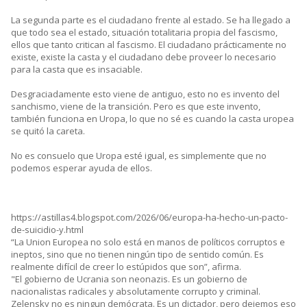
La segunda parte es el ciudadano frente al estado. Se ha llegado a
que todo sea el estado, situación totalitaria propia del fascismo,
ellos que tanto critican al fascismo. El ciudadano prácticamente no
existe, existe la casta y el ciudadano debe proveer lo necesario
para la casta que es insaciable.
Desgraciadamente esto viene de antiguo, esto no es invento del
sanchismo, viene de la transición. Pero es que este invento,
también funciona en Uropa, lo que no sé es cuando la casta uropea
se quitó la careta.
No es consuelo que Uropa esté igual, es simplemente que no
podemos esperar ayuda de ellos.
https://astillas4.blogspot.com/2026/06/europa-ha-hecho-un-pacto-
de-suicidio-y.html
“La Union Europea no solo está en manos de políticos corruptos e
ineptos, sino que no tienen ningún tipo de sentido común. Es
realmente difícil de creer lo estúpidos que son”, afirma.
"El gobierno de Ucrania son neonazis. Es un gobierno de
nacionalistas radicales y absolutamente corrupto y criminal.
Zelensky no es ningun demócrata. Es un dictador, pero dejemos eso