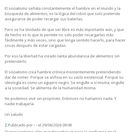
El socialismo señala constantemente el hambre en el mundo y la
búsqueda de alimentos, es la lógica del robot que solo pretende
asegurarse de poder recargar sus baterías.
Pero se ha olvidado de que ser libre es más importante aún, y que
de hecho es lo que le permite no solo poder recargarlas más
fácilmente y más veces, sino que tenga sentido hacerlo, para hacer
cosas después de estar cargadas.
Por eso la libertad ha creado tanta abundancia de alimentos sin
pretenderlo.
El socialismo crea hambre crónica insistentemente pretendiendo
dar de comer. Porque se asfixia en su vacío existencial. Porque su
ideología es como un agujero negro. Se engulle a sí misma, engulle
a la sociedad. Se alimenta de la humanidad misma.
No podemos vivir sin propósito. Entonces no haríamos nada. Y
nadie trabajaría.
Un saludo
Publicado por
el 29/06/2026 09:08
2.
- -
Quiero contaros algo que devuelve un poco la confianza en el