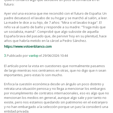
futuro:
Ayer viví una escena que me reconcilió con el futuro de España: Un
padre desatascó el lavabo de su hogar y se marchó al salón, a leer.
La madre le dice a su hijo, de 7 años: "Mira si el lavabo traga". El
niño va al cuarto de baño y responde a su madre: "Traga más que
un socialista, mamá". Comprobé que algo subsiste de aquella
España brava del pasado que, de pervivir hoy en su plenitud, hace
años que habría metido en la cárcel a Pedro Sánchez.
https://www.votoenblanco.com
Publicado por
el 29/06/2026 10:44
3.
vanlop
El artículo pone la vista en cuestiones que normalmente pasamos
de largo mientras nos centramos en otras, que no digo que n sean
importantes, pero estas lo son mucho.
Enfoca la cuestión económica desde un ángulo un poco distinto y
retrata una situación penosa y no llega a mencionar los embargos
por incumplimiento de contratos internacionales, eso es algo que no
mencionan los medios en general, aunque algo sale y por tanto no
existe, pero nos estamos quedando sin patrimonio en el extranjero
y no han embargado a la selección porque un juez la consideró una
entidad privada.