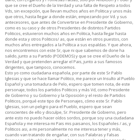
que se cree el Dueño de la Verdad y una falta de Respeto a todos
Vds, sin excepción, que llevan muchos años en Politica y unos más
que otros, hasta llegar a donde están, empezando por Vd. y sus
antecesores, que antes de Convertirse en Presidente de Gobierno,
como es su caso y de otros Presidentes de distintos Partidos
Politicos, estuvieron muchos años en Politica, hasta llegar hasta
donde esta y otros Politicos/ as, que están en otros puestos, con
muchos años entregados a la Política a sus espaldas. Y que ahora,
nos encontremos con este Sr, que ni que sabemos de done ha
salido, junto a su Partido (PODEMOS) y que se cree el Dueño de la
Verdad y que pretenden arreglar el Pais, junto a sus famosos
dirigentes, que tampoco, conocemos.
Esto yo como ciudadana española, por parte de este Sr Pablo
Iglesias y que se hace llamar Politico, me parece un Insulto al Pueblo
Español y una tomadura de Pelo, espero que tomen nota, de este
personaje, todos los partidos Politicos y más Vd, como Presidente
de Gobierno y su Gobierno y la Oposición y el resto de Partidos
Politicos, porqué este tipo de Personajes, cómo este Sr. Pablo
Iglesias, son un peligro para el Pueblo, espero que sean
conscientes de ello y disculpe, Sr. Presidente de Gobierno, pero
ante esto no puedo hacer oídos sordos, porque soy una ciudadana
Española y me interesa mi Pais mis paisanos, los Españoles / as, y
Politicos asi, a mi personalmente no me interesa tener y más,
cuando van tratando de engañar, con sus Palabras y Falsas