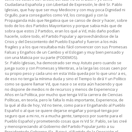
Ciudadana Española y con Libertad de Expresión, le diré Sr. Pablo
Iglesias, que hay que ser muy Mediocre y con muy poca Dignidad ni
Orgullo, para conseguirlos como Vd, los consiguió y con la
Propaganda más que Negativa que se canso de decir y hacer, sobre
todo de los dos Partidos Mayoritarios y porque sabia más que de
sobra que estos 2 Partidos, eran los qué a Vd, más daño podían
hacerle, sobre todo, el Partido Popular y aprovechándose de la
Crisis y del Descontento del Pueblo Español y fueron a los más
fragiles y a los que resultaba más fácil convencer con sus Promesas
Falsas y Engaños de un Cambio y el Eslogan y muy bien pensado y
con una Malicia por su parte (PODEMOS).
Sr. Pablo Iglesias, ha demostrado ser muy Astuto pero cuando se
juega sucio y con Promesas y Mentiras, a la larga las cosas caen por
su propio peso y cada uno en esta Vida queda por lo que uno/ a es,
de eso no tenga la mínima duda y sino el Tiempo lo dirá Y un Político
como se quiere llamar Vd, que nace o se esta aún haciendo y que
no dispone de medios ni de recursos y menos de Experiencia y
Años en la Política, por mucho que tenga Vd la carrera de Ciencias
Políticas, en teoría, pero le falta lo más importante, Experiencia, de
la qué al día de hoy, Vd no tiene, como para ir Engañando al Pueblo
Español o al que se quiere dejarse engañar y porqué tenga por
seguro que a mi no, ni a mucha gente, tampoco por suerte para el
Pueblo Español y prometiendo cosas que ni Vd Sr. Pablo, se las creé
y menospreciando al Gobierno del Partido Popular junto a su
Presidentede Gobierno (Sr. .Rajoy), al Partido de la Oposición el