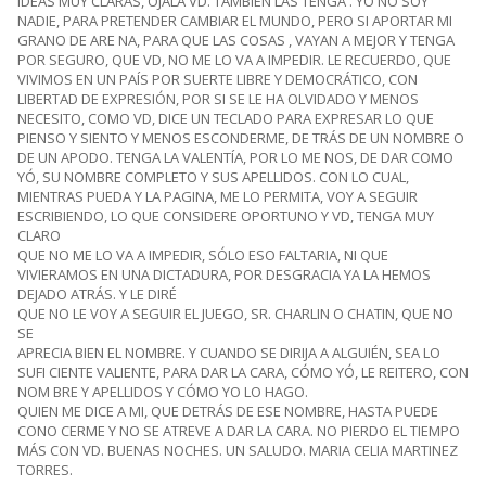
IDEAS MUY CLARAS, OJALA VD. TAMBIÉN LAS TENGA . YO NO SOY
NADIE, PARA PRETENDER CAMBIAR EL MUNDO, PERO SI APORTAR MI
GRANO DE ARE NA, PARA QUE LAS COSAS , VAYAN A MEJOR Y TENGA
POR SEGURO, QUE VD, NO ME LO VA A IMPEDIR. LE RECUERDO, QUE
VIVIMOS EN UN PAÍS POR SUERTE LIBRE Y DEMOCRÁTICO, CON
LIBERTAD DE EXPRESIÓN, POR SI SE LE HA OLVIDADO Y MENOS
NECESITO, COMO VD, DICE UN TECLADO PARA EXPRESAR LO QUE
PIENSO Y SIENTO Y MENOS ESCONDERME, DE TRÁS DE UN NOMBRE O
DE UN APODO. TENGA LA VALENTÍA, POR LO ME NOS, DE DAR COMO
YÓ, SU NOMBRE COMPLETO Y SUS APELLIDOS. CON LO CUAL,
MIENTRAS PUEDA Y LA PAGINA, ME LO PERMITA, VOY A SEGUIR
ESCRIBIENDO, LO QUE CONSIDERE OPORTUNO Y VD, TENGA MUY
CLARO
QUE NO ME LO VA A IMPEDIR, SÓLO ESO FALTARIA, NI QUE
VIVIERAMOS EN UNA DICTADURA, POR DESGRACIA YA LA HEMOS
DEJADO ATRÁS. Y LE DIRÉ
QUE NO LE VOY A SEGUIR EL JUEGO, SR. CHARLIN O CHATIN, QUE NO
SE
APRECIA BIEN EL NOMBRE. Y CUANDO SE DIRIJA A ALGUIÉN, SEA LO
SUFI CIENTE VALIENTE, PARA DAR LA CARA, CÓMO YÓ, LE REITERO, CON
NOM BRE Y APELLIDOS Y CÓMO YO LO HAGO.
QUIEN ME DICE A MI, QUE DETRÁS DE ESE NOMBRE, HASTA PUEDE
CONO CERME Y NO SE ATREVE A DAR LA CARA. NO PIERDO EL TIEMPO
MÁS CON VD. BUENAS NOCHES. UN SALUDO. MARIA CELIA MARTINEZ
TORRES.