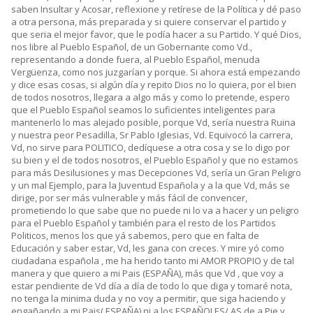
saben Insultar y Acosar, reflexione y retírese de la Política y dé paso
a otra persona, más preparada y si quiere conservar el partido y
que seria el mejor favor, que le podía hacer a su Partido. Y qué Dios,
nos libre al Pueblo Español, de un Gobernante como Vd.,
representando a donde fuera, al Pueblo Español, menuda
Vergüenza, como nos juzgarían y porque. Si ahora está empezando
y dice esas cosas, si algún día y repito Dios no lo quiera, por el bien
de todos nosotros, llegara a algo más y como lo pretende, espero
que el Pueblo Español seamos lo suficientes inteligentes para
mantenerlo lo mas alejado posible, porque Vd, sería nuestra Ruina
y nuestra peor Pesadilla, Sr Pablo Iglesias, Vd. Equivocó la carrera,
Vd, no sirve para POLITICO, dedíquese a otra cosa y se lo digo por
su bien y el de todos nosotros, el Pueblo Español y que no estamos
para más Desilusiones y mas Decepciones Vd, sería un Gran Peligro
y un mal Ejemplo, para la Juventud Española y a la que Vd, más se
dirige, por ser más vulnerable y más fácil de convencer,
prometiendo lo que sabe que no puede ni lo va a hacer y un peligro
para el Pueblo Español y también para el resto de los Partidos
Politicos, menos los que yá sabemos, pero que en falta de
Educación y saber estar, Vd, les gana con creces. Y mire yó como
ciudadana española , me ha herido tanto mi AMOR PROPIO y de tal
manera y que quiero a mi Pais (ESPAÑA), más que Vd , que voy a
estar pendiente de Vd día a día de todo lo que diga y tomaré nota,
no tenga la minima duda y no voy a permitir, que siga haciendo y
engañando a mi Pais( ESPAÑA) ni a los ESPAÑOLES/ AS de a Pie y