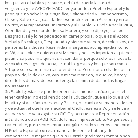
los que tanto habla y presume, debía de caerla la cara de
vergüenza y de APROVECHADO, engañando al Pueblo Español y lo
peor, que no sabe lo que significa, Solidariedad y Compañerismo,
Clase y Sabe estar, cualidades esenciales en una Persona y en un
Politico, que representa un Partido y al Pueblo. Y si Vd va por la VIDA,
Ofendiendo y Acosando de esa Manera, y se lo digo yo, que por
Desgracia, sé y lo he padecido en carne propia, lo que es el Acoso
Verbal y Psicólogico, Despiadado y siempre vienen, de colectivos, de
personas Envidiosas, Resentidas, inseguras, acomplejadas, como
es Vd, que solo se quieren a si Mismos y nos les importan a quienes
pisan a su paso ni a quienes hacen daño, porque sólo les mueve la
Ambición, es digno de pena, Sr. Pablo Iglesias y los que son cómo
Vd, que solo saben, insultar, ofender etc. Pero, nunca olvide que la
propia Vida, le devuelva, con la misma Moneda, lo que Vd, hace y
dice de los demás, de eso no tenga la minima duda, no las hagas,
no las temas.
Sr. Pablo Iglesias, se puede tener más o menos carácter, pero el
tener carácter, no está reñido con la Educación, que es lo que a Vd,
le falta y si Vd, cómo persona y Politico, no cambia su manera de ser
y de actuar, al que le vá a acabar el Chollo, ese es a Vd y se le va a
acabar y se le va a agotar su CICLO y porqué es la Representación
más idónea de un POLITICO, de lo más Impresentable, Vergonzoso y
Lamentable, para representar a ningún Partido y menos a nosotros
El Pueblo Español, con esa manera de ser, de hablar y de
comportarse ,lo mejor es que si su Partido (Podemos) continua sea