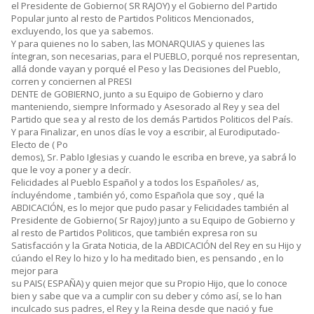
el Presidente de Gobierno( SR RAJOY) y el Gobierno del Partido
Popular junto al resto de Partidos Politicos Mencionados,
excluyendo, los que ya sabemos.
Y para quienes no lo saben, las MONARQUIAS y quienes las
íntegran, son necesarias, para el PUEBLO, porqué nos representan,
allá donde vayan y porqué el Peso y las Decisiones del Pueblo,
corren y conciernen al PRESI
DENTE de GOBIERNO, junto a su Equipo de Gobierno y claro
manteniendo, siempre Informado y Asesorado al Rey y sea del
Partido que sea y al resto de los demás Partidos Politicos del País.
Y para Finalizar, en unos días le voy a escribir, al Eurodiputado-
Electo de ( Po
demos), Sr. Pablo Iglesias y cuando le escriba en breve, ya sabrá lo
que le voy a poner y a decír.
Felicidades al Pueblo Español y a todos los Españoles/ as,
íncluyéndome , también yó, como Española que soy , qué la
ABDICACIÓN, es lo mejor que pudo pasar y Felicidades también al
Presidente de Gobierno( Sr Rajoy) junto a su Equipo de Gobierno y
al resto de Partidos Politicos, que también expresa ron su
Satisfacción y la Grata Noticia, de la ABDICACIÓN del Rey en su Hijo y
cúando el Rey lo hizo y lo ha meditado bien, es pensando , en lo
mejor para
su PAIS( ESPAÑA) y quien mejor que su Propio Hijo, que lo conoce
bien y sabe que va a cumplir con su deber y cómo así, se lo han
inculcado sus padres, el Rey y la Reina desde que nació y fue