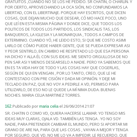
GRATUITOS ,CUANDO NO SE LOS HE PEDIDO. SR CHATIN, O CHARLIN. Y
POR CIERTO, APROVECHANDO LA OCA SIÓN, NO CONFUNDAMOS LA
LIBERTAD, CON EL LIBERTINAJE. PORQUE HAY ESCRITOS, QUE DICEN
COSAS, QUE DEJAN MUCHO QUE DESEAR, CÓ MO HACE POCO, UNO
QUE LEÍ EN ESTA MISMA PÁGINA Y DONDE DICE, QUE TODOS LOS
POLITICOS DE TODOS LOS PARTIDOS, LOS SINDICALIS TAS, LOS
BANQUEROS, LA IGLESIA Y LA MONARQUIA , TODOS A CAMPOS DE
EXTERMINIO. CUANDO YÓ, HE LEIDO ESTO, SI QUE ME COSTO ASIMI
LARLO DE CÓMO PUEDE HABER GENTE, QUE SE PUEDA EXPRESAR ASI
Y PEOR SENTIRLO, EN CAMBIO HE RESPETADO LO QUE ESA PERSONA
HA DICHO Y ALLA ÉL CON SUS IDEAS. ME SIENTO ORGULLOSA DE NO
PEN SAR ASI Y MENOS DESEARSELO A NADIE. PERO YA SABEMOS QUE
EN ES TA VIDA HAY DE TODO Y LAS COSAS HAY QUE COGERLAS,
SEGÚN DE QUI EN VENGAN , POR LO TANTO, CREO, QUE LE HE
CONTESTADO CON PRE CISIÓN Y DADA MI OPINIÓN. Y DEJE MI
TECLADO EN PAZ, QUE NO VOY A PEDIRLE A VD, PERMISO PARA
UTILIZARLO, DE ESO NO LE QUEDE LA MÍ NIMA DUDA. BUENAS
NOCHES. MARIA CELIA MARTINEZ TORRES.
Publicado por
el 26/06/2014 21:07
162.
maria celia
SR. CHATIN O COMO VD, QUIERA HACERSE LLAMAR. YO TENGO MIS
IDEAS MUY CLARAS, OJALA VD. TAMBIÉN LAS TENGA . YO NO SOY
NADIE, PARA PRETENDER CAMBIAR EL MUNDO, PERO SI APORTAR MI
GRANO DE ARE NA, PARA QUE LAS COSAS , VAYAN A MEJOR Y TENGA
POR SEGURO, QUE VD, NO ME LO VA A IMPEDIR. LE RECUERDO, QUE