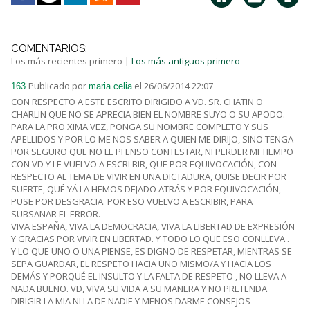
COMENTARIOS:
Los más recientes primero
|
Los más antiguos primero
Publicado por
el 26/06/2014 22:07
163.
maria celia
CON RESPECTO A ESTE ESCRITO DIRIGIDO A VD. SR. CHATIN O
CHARLIN QUE NO SE APRECIA BIEN EL NOMBRE SUYO O SU APODO.
PARA LA PRO XIMA VEZ, PONGA SU NOMBRE COMPLETO Y SUS
APELLIDOS Y POR LO ME NOS SABER A QUIEN ME DIRIJO, SINO TENGA
POR SEGURO QUE NO LE PI ENSO CONTESTAR, NI PERDER MI TIEMPO
CON VD Y LE VUELVO A ESCRI BIR, QUE POR EQUIVOCACIÓN, CON
RESPECTO AL TEMA DE VIVIR EN UNA DICTADURA, QUISE DECIR POR
SUERTE, QUÉ YÁ LA HEMOS DEJADO ATRÁS Y POR EQUIVOCACIÓN,
PUSE POR DESGRACIA. POR ESO VUELVO A ESCRIBIR, PARA
SUBSANAR EL ERROR.
VIVA ESPAÑA, VIVA LA DEMOCRACIA, VIVA LA LIBERTAD DE EXPRESIÓN
Y GRACIAS POR VIVIR EN LIBERTAD. Y TODO LO QUE ESO CONLLEVA .
Y LO QUE UNO O UNA PIENSE, ES DIGNO DE RESPETAR, MIENTRAS SE
SEPA GUARDAR, EL RESPETO HACIA UNO MISMO/A Y HACIA LOS
DEMÁS Y PORQUÉ EL INSULTO Y LA FALTA DE RESPETO , NO LLEVA A
NADA BUENO. VD, VIVA SU VIDA A SU MANERA Y NO PRETENDA
DIRIGIR LA MIA NI LA DE NADIE Y MENOS DARME CONSEJOS