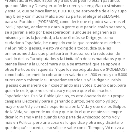
Promesas, al Pueblo Español y a los que peor lo están pasando,
que por Miedo y Desesperación le creen y se engañan a si mismos
y este Sr, que se hace llamar, POLITICO, se aprovecha de ello y supo
muy bien y con mucha Malicia por su parte, el elegir el ESLOGAN,
para su Partido el (PODEMOS), como decir que el podrá sacarnos el
PAIS (España), adelante y claro la gente que peor lo están pasando,
se agarran a ello por Desesperación) aunque se engañen a si
mismos y más la Juventud, a la que él más se Dirige, yo como
ciudadana Española, he cumplido con lo que considero mi deber.
Y el Sr Pablo Iglesias, y esto va dirigido a todos, dice que las
primeras medidas que planteará en Europa, son la reducción de
sueldo de los Eurodiputados y la Limitación de sus mandatos y que
piensa llevar a la Eurocámara y que se intentará que se apoye a
otros Partidos de Izquierda. Y que los eurodiputados de (PODEMOS),
como había prometido cobrarán un salario de 1.900 euros y no 8.000
euros como cobran los Europarlamentarlos. Y yó le digo Sr. Pablo
Iglesias que manera de ir cosechando más votos, bueno claro, para
quien le creé, que no es mi caso y espero que el de muchos
Españoles/as. Eso Sr. Pablo Iglesias, es otro Apartado de su propia
campaña Electoral y para ir ganando puntos, pero como yó soy
mayor que Vd y con más experiencia en la Vida y que de los Golpes
de la Vida, se aprende mucho y que todo el que empieza siempre
dicen lo mismo y más cuando uno parte de Ambicioso como Vd y
más en Politica, pero una cosa es lo que dice y otra muy distinta lo
que después suceda , eso sólo se sabe con el Tiempo y Vd no va a