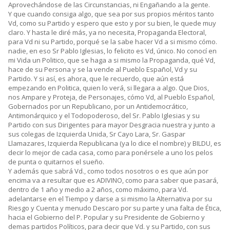
Aprovechándose de las Circunstancias, ni Engañando a la gente.
Y que cuando consiga algo, que sea por sus propios méritos tanto
Vd, como su Partido y espero que esto y por su bien, le quede muy
claro. Y hasta le diré más, ya no necesita, Propaganda Electoral,
para Vd ni su Partido, porqué se la sabe hacer Vd a si mismo cómo.
nadie, en eso Sr Pablo Iglesias, lo felicito es Vd, único. No conocí en
mi Vida un Politico, que se haga a si mismo la Propaganda, qué Vd,
hace de su Persona y se la vende al Pueblo Español, Vd y su
Partido. Y si así, es ahora, que le recuerdo, que aún está
empezando en Politica, quien lo verá, si llegara a algo. Que Dios,
nos Ampare y Proteja, de Personajes, cómo Vd, al Pueblo Español,
Gobernados por un Republicano, por un Antidemocrático,
Antimonárquico y el Todopoderoso, del Sr. Pablo Iglesias y su
Partido con sus Dirigentes para mayor Desgracia nuestra y junto a
sus colegas de Izquierda Unida, Sr Cayo Lara, Sr. Gaspar
Llamazares, Izquierda Republicana (ya lo dice el nombre) y BILDU, es
decir lo mejor de cada casa, como para ponérsele a uno los pelos
de punta o quitarnos el sueño.
Y además que sabrá Vd., como todos nosotros o es que aún por
encima va a resultar que es ADIVINO, como para saber que pasará,
dentro de 1 año y medio a 2 años, como máximo, para Vd.
adelantarse en el Tiempo y darse a si mismo la Alternativa por su
Riesgo y Cuenta y menudo Descaro por su parte y una falta de Ética,
hacia el Gobierno del P. Popular y su Presidente de Gobierno y
demas partidos Políticos, para decir que Vd. y su Partido, con sus