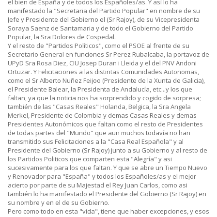
el bien de España y de todos los Españoles/as. Y así lo ha
manifestado la "Secretaria del Partido Popular" en nombre de su
Jefe y Presidente del Gobierno el (Sr Rajoy), de su Vicepresidenta
Soraya Saenz de Santamaria y de todo el Gobierno del Partido
Popular, la Sra Dolores de Cospedal.
Y el resto de "Partidos Políticos", como el PSOE al frente de su
Secretario General en funciones Sr Perez Rubalcaba, la portavoz de
UPyD Sra Rosa Diez, CIU Josep Duran i Lleida y el del PNV Andoni
Ortuzar. Y Felicitaciones a las distintas Comunidades Autonomas,
como el Sr Alberto Nuñez Feijoo (Presidente de la Xunta de Galicia),
el Presidente Balear, la Presidenta de Andalucía, etc...y los que
faltan, ya que la noticia nos ha sorprendido y cogido de sorpresa;
también de las "Casas Reales" Holanda, Belgica, la Sra Angela
Merkel, Presidente de Colombia y demas Casas Reales y demas
Presidentes Autonómicos que faltan como el resto de Presidentes
de todas partes del "Mundo" que aun muchos todavía no han
transmitido sus Felicitaciones a la "Casa Real Española" y al
Presidente del Gobierno (Sr Rajoy) junto a su Gobierno y al resto de
los Partidos Politicos que comparten esta "Alegría" y asi
sucesivamente para los que faltan. Y que se abre un Tiempo Nuevo
y Renovador para "España" y todos los Españoles/as y el mejor
acierto por parte de su Majestad el Rey Juan Carlos, como asi
también lo ha manifestado el Presidente del Gobierno (Sr Rajoy) en
su nombre y en el de su Gobierno.
Pero como todo en esta "vida", tiene que haber excepciones, y esos