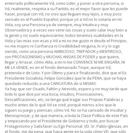
enterrado políticamente Vd, como Lider, y poner a otra persona, si
Vd, realmente, respeta a su Partido, es el mejor favor que les puede
hacer, porqué con Vd, no creo que lleguen muy lejos, o muy poco
sensato es el Pueblo Español, porque yó a Vd no lo votaría en mi
Vida, soy una Persona ya de siempre, muy Intuitiva y muy
Observadora y a veces veo venir las cosas y suelo calar muy bien a
la gente y no suelo equivocarme, todos tenemos cualidades en la
Vida y las mias son esas y Vd a mi no me gusto ni desde el Principio,
no me inspiro ni Confianza ni Credibilidad ninguna, lo ví y lo sigo
viendo, como una persona AMBICIOSO, TREPADOR y MENTIROSO,
con PROTAGONISMO y MUCHAS ANSIAS DE PODER y que quiere,
llegar y Arrasar, cómo Atila, a mi ni me CONVENCE NI ME ENGAÑA, NI
ME LA VENDE, es en el fondo demasiado Torpe, aunque Vd,
pretenda ir de Listo. Y por Último y para ir finalizando, dice que el Ex
Presidente Socialista, Felipe González que le da PENA, que se haya
quedado reducido a una CARICATURA de si MISMO.
Ya hay que ser Osado, Faltón y Atrevido, espero y no muy tarde que
todo lo que dice por esa boca, Insultos, Provocaciones,
Descalificaciones, etc, se tenga qué tragar sus Propias Palabras y
mucho antes de lo qué Vd se creé, porqué menos a los que le
siguen su juego y piensan, cómo Vd. No se ha cansado de Insultar y
Menospreciar, y de que manera, a toda la Clase Política de este País
y empezando por el Presidente de Gobierno y todo, por buscar
Protagonismo y Satisfacer su Ego Personal. VD. Sr. Pablo Iglesias, en
el fondo, me da pena, que haya gente en la vida cómo VD, que sólo