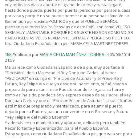
voy todos los días a aportar mi grano de arena y hasta llegaré,
hasta donde pueda, puerta por puerta, persona por persona, casa
por casa y porqué no se puede permitir que personas cómo Vd se
llamen aún por encima POLITICOS y que el PUEBLO ESPAÑOL,
piensen que todos los Políticos/ as de este PAIS, son como VD, ESO
SERIA MUY LAMENTABLE, PORQUÉ POR SUERTE NO SON COMO VD. SR
PABLO IGLESIAS VD, ES REALMENTE, UN MAL Y PELIGROSO POLITICO.
Una Ciudadana Española de a pie. MARIA CELIA MARTINEZ TORRES.
Publicado por
el 03/06/2014
158.
MARIA CELIA MARTÏNEZ TORRES
21:59
Me parece como Ciudadana Española de a pie, muy acertada la
"Decisión", de su Majestad el Rey Don Juan Carlos, al haber
"ABDICADO" en su hijo el "Principe de Asturias" y el Presente y
Futuro, Rey Felipe VI y que ya desde su nacimiento, si fué criado y
preparado para asumir este Puesto cuando le llegara su hora y
como asi ha sido, por decisión y expreso deseo de su Padre, el Rey
Don Juan Carlos y qué el "Príncipe Felipe de Asturias", a sus 46 años
está más que preparado y mentalizado, para asumir el puesto
dejado por su Padre y pasar a convertirse en el Presente y Futuro
"Rey Felipe VI del Pueblo Español"
Y además en un momento muy oportuno, delicado pero también
Reconfortante y Esperanzador, para el Pueblo Español.
Estoy segura, como ciudadana Española de a pie, que va a ser para