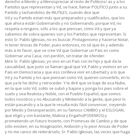
derecho a Mentir y a Menospreciar al resto de Politicos/ as y a los
Partidos que representan y Vd, se hace, llamar POLITICO junto a su
Partido y tachandolos de INUTILES, cuando dice que
Vd y su Partido estan más que preparados y cualificados, que los
que ahora están Gobernando y no Gobernando, porque Vd, no
respeta a ninguno, sólo a los que piensan, cómo Vd y que ya
sabemos de sobra quienes son y los Partidos que representan. Si
esto Sr. Pablo Iglesias, no es buscar, Protagonismo y hacerse Notar,
ni tener Ansias de Poder, pues entonces, no sé que és y además
más a mi favor, que se cree Vd que Gobernar un Pais es como
Gobernar una Casa, con perdón, sin tratar de ofender.
Mire Sr. Pablo Iglesias, yo vivo en un Pais con mi hijo y qué da la
casualidad, que justo se llaman igual que Vd, Pablo y vivimos en un
Pais en Democracia y que eso conlleva vivir en Libertad y a lo que
Vd y su Partido y los que piensan como Vd, quieren convertirlo, en lo
que ya le he dicho y retroceder. Y le diré que se baje de esa Nube,
en la que solo Vd, solito se subió y bajase y ponga los pies sobre el
suelo y sea Realista y Noble, con el Pueblo Español, que somos
todos nosotros y no Abusando y Mintiendo a la gente, que peor lo
están pasando y a la que le resulta más fácil convencer, creyendo
por Miedo y Desesperación, en su famoso CAMBIO y el ESLOGAN,
que eligió y con bastante, Malicia y Engaño(PODEMOS) y
prometiendo un Futuro Incierto, con Promesas de Cambio y de que
sólo existen, en su Imaginación, Ambición y lo peor Ansias de Poder
y no me canso de reiterárselo, Sr. Pablo Iglesias, las veces que haga