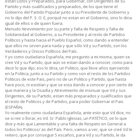
estan Listos y Preparados, para Gobernar, con Dirigentes de su
Partido y más cualificados y preparados, de los que tiene el
Gobierno del Partido Popular junto a su Presidente de Gobierno y
no lo dijo del P. S. O. E, porqué no estan en el Gobierno, sino lo diria
igual de ellos o de quien fuera.
Menudo Atrevimiento por su parte y falta de Respeto y falta de
Solidariedad al Gobierno, a su Presidente y al resto de Partidos
Políticos y hasta hacia el Pueblo Español, como dando a entender
que ellos no sirven para nada y que sólo Vd y su Partido, son los
Verdaderos y Únicos Políticos del País.
Y yo como ciudadana Española, me pregunto a mi misma, quien se
cree Vd y su Partido, que aún se estan dando a conocer, como para
decir lo que dijo, eso lo diria, un Politico, que lleve años ejerciendo
en la Politica, junto a su Partido y como son el resto de los Partidos
Politicos de este Pais, pero no de un Politico y Partido, que hasta
hace poco, ni existían y que se esta dando a conocer y por cierto de
que manera y la Osadía y Atrevimiento de insinuar que Vd y sus
Dirigentes, de su Partido, estan más preparados y cualificados que
el resto de Politicos y de Partidos, para poder Gobernar el Pais
(ESPAÑA).
Yo realmente como ciudadana Española, ante esto que Vd dice, no
se si reir o llorar, es Vd. Sr. Pablo Iglesias, un PATÉTICO, oir lo que
dice y más que Lamentable y una falta de Respeto en General a
todos los Politicos/ as del País. Pero, vamos a ver, que se creé Vd le
reitero, que por conseguir 5 escaños, para Vd y su Partido, le da