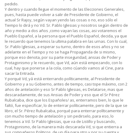
pedido.
Y dentro y cuando llegue el momento de las Elecciones Generales,
pues, hasta puede volver a salir de Presidente de Gobierno, el
actual Sr Rajoy, según vayan yendo las cosas o no, eso sólo el
Tiempo lo dirá y no Vd. Sr. Pablo Iglesias y nosotros según dentro de
año y medio a dos años ,como vayan las cosas, asi votaremos el
Pueblo Español, a la persona que el Pueblo Español, decida, ya que
le recuerdo que tenemos la ultima palabra en las urnas. Con lo cual,
Sr. Pablo Iglesias, a esperar su turno, dentro de esos años y no se
adelante en el Tiempo y no se haga Propaganda de si mismo,
porque eso denota, por su parte inseguridad, ansias de Poder y
Protagonismo y le recuerdo, que Vd, aún está empezando, con lo
cual, hay que ponerse a la cola, como cúando vamos al Cine, para
sacar la Entrada.
Y porqué Vd, yá está enterrando políticamente, al Presidente de
Gobierno y a su Gobierno, antes de tiempo, casi tope máximo, con 2
años de antelación y eso Sr Pablo Iglesias, es Delatarse, mas que
descaradamente, de sus Ansias de Poder y eso que el Sr Pérez
Rubalcaba, dice que los Españoles/ as, enterramos bien, lo que le
faltó, fue especificar, lo de enterrar políticamente, pero de la que se
libro, el Sr. Pérez Rubalcaba, porqué para enterrar políticamente y
con mucho tiempo de antelación y sin pedirselo, para eso, lo
tenemos a Vd. Sr Pablo Iglesias, que va de Listillo y buscando,
Protagonismo, de la manera más descarada Vd, si que entierra a
sus compañeros Politicos, de un día para otro y por su cuenta y