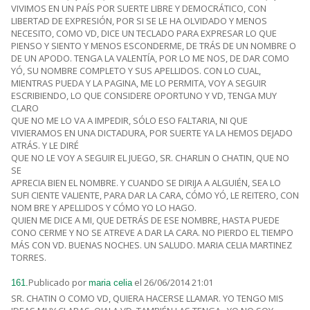
VIVIMOS EN UN PAÍS POR SUERTE LIBRE Y DEMOCRÁTICO, CON
LIBERTAD DE EXPRESIÓN, POR SI SE LE HA OLVIDADO Y MENOS
NECESITO, COMO VD, DICE UN TECLADO PARA EXPRESAR LO QUE
PIENSO Y SIENTO Y MENOS ESCONDERME, DE TRÁS DE UN NOMBRE O
DE UN APODO. TENGA LA VALENTÍA, POR LO ME NOS, DE DAR COMO
YÓ, SU NOMBRE COMPLETO Y SUS APELLIDOS. CON LO CUAL,
MIENTRAS PUEDA Y LA PAGINA, ME LO PERMITA, VOY A SEGUIR
ESCRIBIENDO, LO QUE CONSIDERE OPORTUNO Y VD, TENGA MUY
CLARO
QUE NO ME LO VA A IMPEDIR, SÓLO ESO FALTARIA, NI QUE
VIVIERAMOS EN UNA DICTADURA, POR SUERTE YA LA HEMOS DEJADO
ATRÁS. Y LE DIRÉ
QUE NO LE VOY A SEGUIR EL JUEGO, SR. CHARLIN O CHATIN, QUE NO
SE
APRECIA BIEN EL NOMBRE. Y CUANDO SE DIRIJA A ALGUIÉN, SEA LO
SUFI CIENTE VALIENTE, PARA DAR LA CARA, CÓMO YÓ, LE REITERO, CON
NOM BRE Y APELLIDOS Y CÓMO YO LO HAGO.
QUIEN ME DICE A MI, QUE DETRÁS DE ESE NOMBRE, HASTA PUEDE
CONO CERME Y NO SE ATREVE A DAR LA CARA. NO PIERDO EL TIEMPO
MÁS CON VD. BUENAS NOCHES. UN SALUDO. MARIA CELIA MARTINEZ
TORRES.
Publicado por
el 26/06/2014 21:01
161.
maria celia
SR. CHATIN O COMO VD, QUIERA HACERSE LLAMAR. YO TENGO MIS