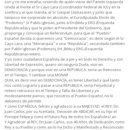
son y no me extraña, viniendo de quién viene del Partido Izquierda
Unida al frente el Sr Cayo Lara (Coordinador Federal de IU) y en la
sombra y el que manda, el Sr Gaspar Llamazares y junto que
tampoco me sorprende en absoluto, el Eurodiputado Electo de
"Podemos" Sr Pablo Iglesias, junto a EH-Bildu y ERG (Esquerda
Republicada) y que le piden al Presidente del Gobierno, que
proponga y convoque un Referendum, para que el "Pueblo"
Español decida si queremos una "Democracia", es decir según el Sr
Cayo Lara, una "Monarquía" o una "República", secundado también
por Pablo Iglesias (Podemos), EH_Bildu y ERG (Esquerda
Republicana) reitero.
Y yo como ciudadana Española de a pie y en todo mi Derecho y con
Libertad de Expresión, quiero sin ninguna Duda, vivir en
DEMOCRACIA y porque vivir en una REPUBLICA, sería un Retroceso
en el Tiempo. Y cambiar una MONAR
QUIA, es decir vivir en DEMOCRACÍA, es tener Libertad y qué tanto
nos costó Lograrla y pasar a una REPUBLICA, sería Perjudicial y
reitero retroceso en el Tiempo y falta de Libertad y yo
modestamente pienso, que nosotros el Pueblo Español, no lo
debemos de permitir.
Y como ESPAÑOLA, felicito y agradezco a su MAJESTAD, el REY, Dn.
Juan Carlos, por su Acertada , Decisión de ABDICAR, en su hijo el
Principe Felipe y como el Futuro Rey de todos los Españoles/ as.
Y Agradecer al REY, Dn Juan Carlos, sus 40 Años de Dedicación, como
Rey a su Pueblo y como asi lo ha Dicho y Manifestado y Reconocido