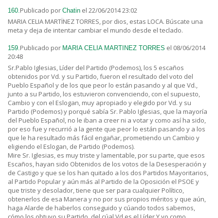
Publicado por
el 22/06/2014 23:02
160.
Chatin
MARIA CELIA MARTÏNEZ TORRES, por dios, estas LOCA. Búscate una
meta y deja de intentar cambiar el mundo desde el teclado.
Publicado por
el 08/06/2014
159.
MARIA CELIA MARTINEZ TORRES
20:48
Sr.Pablo Iglesias, Líder del Partido (Podemos), los 5 escaños
obtenidos por Vd. y su Partido, fueron el resultado del voto del
Pueblo Español y de los que peor lo están pasando y al que Vd.,
junto a su Partido, los estuvieron convenciendo, con el supuesto,
Cambio y con el Eslogan, muy apropiado y elegido por Vd. y su
Partido (Podemos) y porqué sabía Sr. Pablo Iglesias, que la mayoría
del Pueblo Español, no le iban a creer ni a votar y como así ha sido,
por eso fue y recurrió a la gente que peor lo están pasando y a los
que le ha resultado más fácil engañar, prometiendo un Cambio y
eligiendo el Eslogan, de Partido (Podemos).
Mire Sr. Iglesias, es muy triste y lamentable, por su parte, que esos
Escaños, hayan sido Obtenidos de los votos de la Desesperación y
de Castigo y que se los han quitado a los dos Partidos Mayoritarios,
al Partido Popular y aún más al Partido de la Oposición el PSOE y
que triste y desolador, tiene que ser para cualquier Político,
obtenerlos de esa Manera y no por sus propios méritos y que aún,
haga Alarde de haberlos conseguido y cúando todos sabemos,
cómo los obtuvo su Partido, del cúal Vd es el Líder.Y yo como