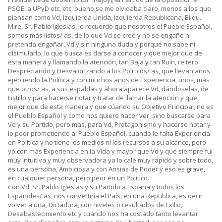
PSOE. a UPyD etc, etc, bueno se me olvidaba claro, menos a los que
piensan como Vd, Izquierda Unida, Izquierda Republicana, Bildu.
Mire, Sr. Pablo Iglesias, le recuerdo que nosotros el Pueblo Español,
somos más listos/ as, de lo que Vd se creé y no se engañe ni
pretenda engañar, Vd y sin ninguna duda y porqué no sabe ni
disimularlo, lo que busca es darse a conocer y que mejor que de
esta manera y llamando la atención, tan Baja y tan Ruin, reitero
Despreciando y Desvalorizando a los Políticos/ as, que llevan años
ejerciendo la Política y con muchos años de Experiencia, unos, mas
que otros/ as, a sus espaldas y ahora aparece Vd, dándoselas, de
Listillo y para hacerse notar y tratar de llamar la atención y que
mejor que de esta manera y que cúando su Objetivo Principal, no es
el Pueblo Español y como nos quiere hacer ver, sino buscarse para
Vd y su Partido, pero mas, para Vd, Protagonismo y hacerse notar y
lo peor prometiendo al Pueblo Español, cuando le falta Experiencia
en Política y no tiene los medios ni los recursos a su alcance, pero
yó con más Experiencia en la Vida y mayor que Vd y qué siempre fui
muy intuitiva y muy observadora ya lo calé muy rápido y sobre todo,
es una persona, Ambiciosa y con Ansias de Poder y eso es grave,
en cualquier persona, pero peor en un Politico.
Con Vd, Sr. Pablo Iglesias y su Partido a España y todos los
Españoles/ as, nos convertiría el País, en una Republica, es decir
volver a una, Dictadura, con niveles o resultados de Exilio,
Desabastecimiento etc y cuando nos ha costado tanto levantar