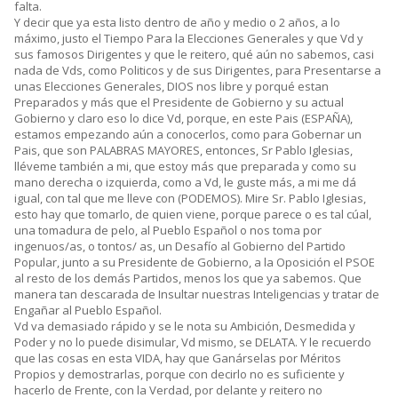
falta.
Y decir que ya esta listo dentro de año y medio o 2 años, a lo
máximo, justo el Tiempo Para la Elecciones Generales y que Vd y
sus famosos Dirigentes y que le reitero, qué aún no sabemos, casi
nada de Vds, como Politicos y de sus Dirigentes, para Presentarse a
unas Elecciones Generales, DIOS nos libre y porqué estan
Preparados y más que el Presidente de Gobierno y su actual
Gobierno y claro eso lo dice Vd, porque, en este Pais (ESPAÑA),
estamos empezando aún a conocerlos, como para Gobernar un
Pais, que son PALABRAS MAYORES, entonces, Sr Pablo Iglesias,
lléveme también a mi, que estoy más que preparada y como su
mano derecha o izquierda, como a Vd, le guste más, a mi me dá
igual, con tal que me lleve con (PODEMOS). Mire Sr. Pablo Iglesias,
esto hay que tomarlo, de quien viene, porque parece o es tal cúal,
una tomadura de pelo, al Pueblo Español o nos toma por
ingenuos/as, o tontos/ as, un Desafío al Gobierno del Partido
Popular, junto a su Presidente de Gobierno, a la Oposición el PSOE
al resto de los demás Partidos, menos los que ya sabemos. Que
manera tan descarada de Insultar nuestras Inteligencias y tratar de
Engañar al Pueblo Español.
Vd va demasiado rápido y se le nota su Ambición, Desmedida y
Poder y no lo puede disimular, Vd mismo, se DELATA. Y le recuerdo
que las cosas en esta VIDA, hay que Ganárselas por Méritos
Propios y demostrarlas, porque con decirlo no es suficiente y
hacerlo de Frente, con la Verdad, por delante y reitero no