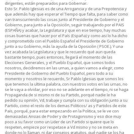
dirigentes, están preparados para Gobernar.
Esto Sr. Pablo Iglesias es de una Arrogancia y de una Prepotencia y
que además hay que esperar el Tiempo que falta, para saber como
van transcurriendo las cosas junto al Presidente de Gobierno y el
Gobierno, para junto a la Oposición, seguir trabajando por el PAIS
(ESPAÑA) y acabar, la Legislatura y que en ese tiempo, hay muchas
cosas buenas que hacer por el País (España) y como asi lo ha dicho
y comprometido con el Pueblo Español el Presidente de Gobierno
junto a su Gobierno, más la ayuda de la Oposición ( PSOE.). Y una
vez acabada la Legislatura y que le recuerdo qué aun queda
bastante tiempo, pues entonces, llegará el momento de las
Elecciones Generales, y el Pueblo Español, que somos todos
nosotros, decidiremos en las urnas, a quien vamos a elegir, como
Presidente de Gobierno del Pueblo Español, pero todo a su
momento y nosotros le recuerdo, Sr Pablo Iglesias que somos los
que tenemos la ultima palabra, con nuestros votos en las urnas, no
se le vaya a olvidar, por eso no se adelante en el tiempo, ni se haga
Propaganda de si mismo ni de su Partido, porqué nadie le ha
pedido su opinión, Vd, trabaje y cumpla con su obligación junto a su
Partido, como el resto de los demas Politicos/ as y Partidos de este
Pais, porqué, para estar empezando en la Politica, se le ve con
demasiadas Ansias de Poder y de Protagonismo y eso dice muy
poco a su favor como un Lider de un Partido si quiere que lo
respeten, empieze por respetase a Vd mismo y no se meta en
donde no lo llaman, ni dar consejos gratuitos, qué nadie se los ha