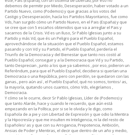
este, Pais (España), con un sistema de Libertad, por eso no
debemos de permitir por Miedo, Desesperación, haber votado a un
Partido Nuevo, como (Podemos) y que gracias a los votos del
Castigo y Desesperación, hacía los Partidos Mayoritarios, fue como
Vds, han surgido cómo un Partido Nuevo, en el Pais (España) y que
se cree que con 5 escaños obtenidos que va a arreglar el Pais y
sacarnos de la Crisis. Vd es un Iluso, Sr Pablo Iglesias junto a su
Partido y más Vd, que és un Peligro para el Pueblo Español,
aprovechándose de la situación que el Pueblo Español, estamos
pasando y con Vd y su Partido, el Pueblo Español, perdería el
Triunfo de la Democracia y del Bienestar que tanto nos costó al
Pueblo Español, conseguir y a la Democracia que Vd y su Partido,
tanto Desprecian , junto a los que ya sabemos , por eso, pidieron un
Referéndum, para que el Pueblo Español, decidiera si querían una
Democracia o una República, pero con perdón, se quedaron con las
ganas., pero aún así , el Pueblo Español, qué no somos, tontos/ as,
la mayoría, quitando unos cuantos, cómo Vds, elegiríamos ,
Democracia.
Y cómo se le ocurre, decir Sr Pablo Iglesias, Líder de (Podemos) y
que tanto Alarde, hace y cuando le recuerdo, que aún está
empezando en la Política, por si se le olvida y le digo, como
Española de a pie y con Libertad de Expresión y que odio la Mentira
y la Hipocresía y que me insulten mi Inteligencia, ni la del resto de
Españoles/ as y que con su Arrogancia, Prepotencia, Ambición,
Ansias de Poder y Mentiras, el decir que dentro de un año y medio,