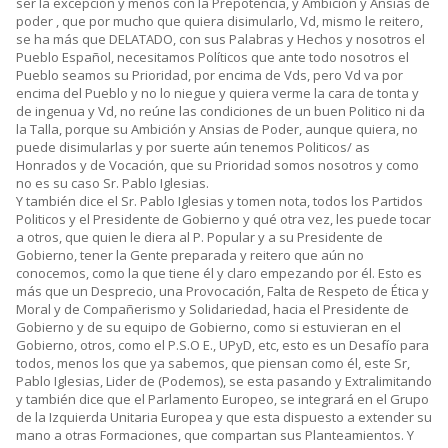
ser la excepción y menos con la Prepotencia, y Ambición y Ansias de
poder , que por mucho que quiera disimularlo, Vd, mismo le reitero,
se ha más que DELATADO, con sus Palabras y Hechos y nosotros el
Pueblo Español, necesitamos Políticos que ante todo nosotros el
Pueblo seamos su Prioridad, por encima de Vds, pero Vd va por
encima del Pueblo y no lo niegue y quiera verme la cara de tonta y
de ingenua y Vd, no reúne las condiciones de un buen Politico ni da
la Talla, porque su Ambición y Ansias de Poder, aunque quiera, no
puede disimularlas y por suerte aún tenemos Politicos/ as
Honrados y de Vocación, que su Prioridad somos nosotros y como
no es su caso Sr. Pablo Iglesias.
Y también dice el Sr. Pablo Iglesias y tomen nota, todos los Partidos
Politicos y el Presidente de Gobierno y qué otra vez, les puede tocar
a otros, que quien le diera al P. Popular y a su Presidente de
Gobierno, tener la Gente preparada y reitero que aún no
conocemos, como la que tiene él y claro empezando por él. Esto es
más que un Desprecio, una Provocación, Falta de Respeto de Ética y
Moral y de Compañerismo y Solidariedad, hacia el Presidente de
Gobierno y de su equipo de Gobierno, como si estuvieran en el
Gobierno, otros, como el P.S.O E., UPyD, etc, esto es un Desafío para
todos, menos los que ya sabemos, que piensan como él, este Sr,
Pablo Iglesias, Lider de (Podemos), se esta pasando y Extralimitando
y también dice que el Parlamento Europeo, se integrará en el Grupo
de la Izquierda Unitaria Europea y que esta dispuesto a extender su
mano a otras Formaciones, que compartan sus Planteamientos. Y