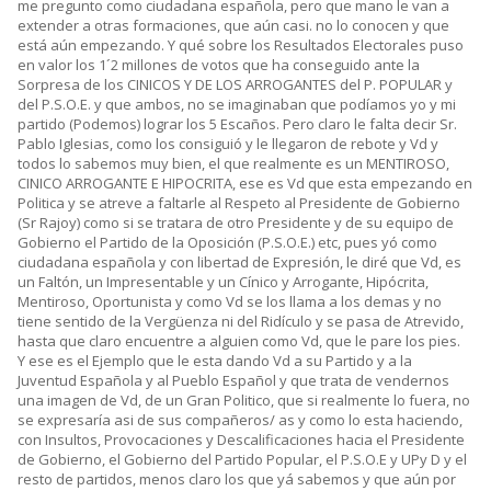
me pregunto como ciudadana española, pero que mano le van a
extender a otras formaciones, que aún casi. no lo conocen y que
está aún empezando. Y qué sobre los Resultados Electorales puso
en valor los 1´2 millones de votos que ha conseguido ante la
Sorpresa de los CINICOS Y DE LOS ARROGANTES del P. POPULAR y
del P.S.O.E. y que ambos, no se imaginaban que podíamos yo y mi
partido (Podemos) lograr los 5 Escaños. Pero claro le falta decir Sr.
Pablo Iglesias, como los consiguió y le llegaron de rebote y Vd y
todos lo sabemos muy bien, el que realmente es un MENTIROSO,
CINICO ARROGANTE E HIPOCRITA, ese es Vd que esta empezando en
Politica y se atreve a faltarle al Respeto al Presidente de Gobierno
(Sr Rajoy) como si se tratara de otro Presidente y de su equipo de
Gobierno el Partido de la Oposición (P.S.O.E.) etc, pues yó como
ciudadana española y con libertad de Expresión, le diré que Vd, es
un Faltón, un Impresentable y un Cínico y Arrogante, Hipócrita,
Mentiroso, Oportunista y como Vd se los llama a los demas y no
tiene sentido de la Vergüenza ni del Ridículo y se pasa de Atrevido,
hasta que claro encuentre a alguien como Vd, que le pare los pies.
Y ese es el Ejemplo que le esta dando Vd a su Partido y a la
Juventud Española y al Pueblo Español y que trata de vendernos
una imagen de Vd, de un Gran Politico, que si realmente lo fuera, no
se expresaría asi de sus compañeros/ as y como lo esta haciendo,
con Insultos, Provocaciones y Descalificaciones hacia el Presidente
de Gobierno, el Gobierno del Partido Popular, el P.S.O.E y UPy D y el
resto de partidos, menos claro los que yá sabemos y que aún por