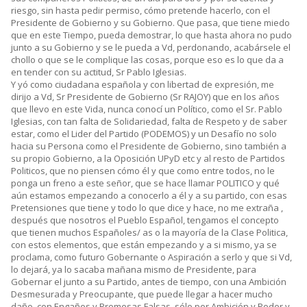
riesgo, sin hasta pedir permiso, cómo pretende hacerlo, con el
Presidente de Gobierno y su Gobierno. Que pasa, que tiene miedo
que en este Tiempo, pueda demostrar, lo que hasta ahora no pudo
junto a su Gobierno y se le pueda a Vd, perdonando, acabársele el
chollo o que se le complique las cosas, porque eso es lo que da a
en tender con su actitud, Sr Pablo Iglesias.
Y yó como ciudadana española y con libertad de expresión, me
dirijo a Vd, Sr Presidente de Gobierno (Sr RAJOY) que en los años
que llevo en este Vida, nunca conocí un Político, como el Sr. Pablo
Iglesias, con tan falta de Solidariedad, falta de Respeto y de saber
estar, como el Lider del Partido (PODEMOS) y un Desafío no solo
hacia su Persona como el Presidente de Gobierno, sino también a
su propio Gobierno, a la Oposición UPyD etc y al resto de Partidos
Politicos, que no piensen cómo él y que como entre todos, no le
ponga un freno a este señor, que se hace llamar POLITICO y qué
aún estamos empezando a conocerlo a él y a su partido, con esas
Pretensiones que tiene y todo lo que dice y hace, no me extraña ,
después que nosotros el Pueblo Español, tengamos el concepto
que tienen muchos Españoles/ as o la mayoría de la Clase Politica,
con estos elementos, que están empezando y a si mismo, ya se
proclama, como futuro Gobernante o Aspiración a serlo y que si Vd,
lo dejará, ya lo sacaba mañana mismo de Presidente, para
Gobernar el junto a su Partido, antes de tiempo, con una Ambición
Desmesurada y Preocupante, que puede llegar a hacer mucho
daño, con Engaños y Promesas Falsas, sólo por Ambición y Poder y