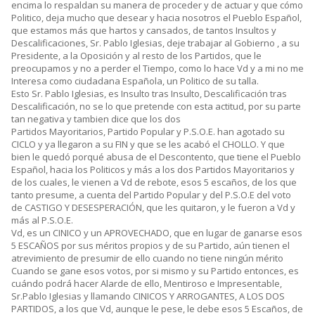
encima lo respaldan su manera de proceder y de actuar y que cómo
Politico, deja mucho que desear y hacia nosotros el Pueblo Español,
que estamos más que hartos y cansados, de tantos Insultos y
Descalificaciones, Sr. Pablo Iglesias, deje trabajar al Gobierno , a su
Presidente, a la Oposición y al resto de los Partidos, que le
preocupamos y no a perder el Tiempo, como lo hace Vd y a mi no me
Interesa como ciudadana Española, un Politico de su talla.
Esto Sr. Pablo Iglesias, es Insulto tras Insulto, Descalificación tras
Descalificación, no se lo que pretende con esta actitud, por su parte
tan negativa y tambien dice que los dos
Partidos Mayoritarios, Partido Popular y P.S.O.E. han agotado su
CICLO y ya llegaron a su FIN y que se les acabó el CHOLLO. Y que
bien le quedó porqué abusa de el Descontento, que tiene el Pueblo
Español, hacia los Politicos y más a los dos Partidos Mayoritarios y
de los cuales, le vienen a Vd de rebote, esos 5 escaños, de los que
tanto presume, a cuenta del Partido Popular y del P.S.O.E del voto
de CASTIGO Y DESESPERACIÓN, que les quitaron, y le fueron a Vd y
más al P.S.O.E.
Vd, es un CINICO y un APROVECHADO, que en lugar de ganarse esos
5 ESCAÑOS por sus méritos propios y de su Partido, aún tienen el
atrevimiento de presumir de ello cuando no tiene ningún mérito
Cuando se gane esos votos, por si mismo y su Partido entonces, es
cuándo podrá hacer Alarde de ello, Mentiroso e Impresentable,
Sr.Pablo Iglesias y llamando CINICOS Y ARROGANTES, A LOS DOS
PARTIDOS, a los que Vd, aunque le pese, le debe esos 5 Escaños, de